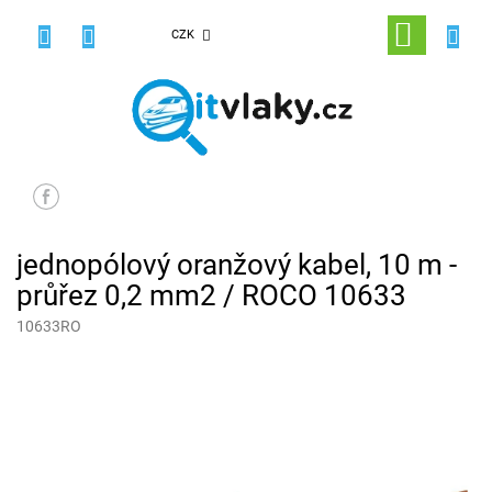
Přejít
na
NÁKUPNÍ
CZK
obsah
KOŠÍK
jednopólový oranžový kabel, 10 m -
průřez 0,2 mm2 / ROCO 10633
10633RO