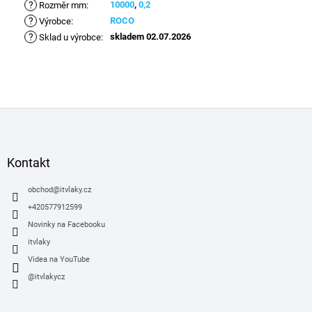
?
10000
,
0,2
Rozměr mm
:
?
ROCO
Výrobce
:
?
skladem 02.07.2026
Sklad u výrobce
:
Z
á
p
a
Kontakt
t
í
obchod
@
itvlaky.cz
+420577912599
Novinky na Facebooku
itvlaky
Videa na YouTube
@itvlakycz