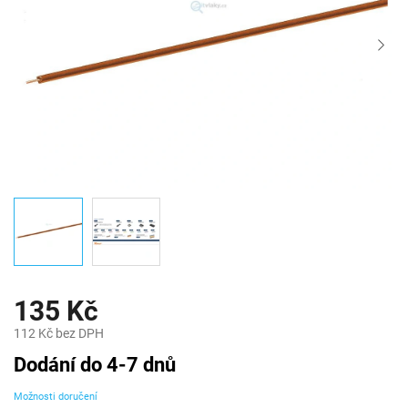
135 Kč
112 Kč bez DPH
Měrná
Dodání do 4-7 dnů
cena:
Možnosti doručení