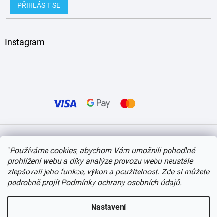
PŘIHLÁSIT SE
Instagram
Vytvořil Shoptet
"
Používáme cookies, abychom Vám umožnili pohodlné
prohlížení webu a díky analýze provozu webu neustále
Copyright 2026
itvlaky.cz
. Všechna práva vyhrazena.
Upravit nastavení cookies
zlepšovali jeho funkce, výkon a použitelnost.
Zde si můžete
podrobně projít Podmínky ochrany osobních údajů
.
Nastavení