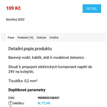
109 Kč
DETAIL
Novinka 2020
Popis
Podobné (16)
Diskuze
Značka
Detailní popis produktu
Barevný vodič, káblík, drát k modelové železnici.
Slouží k propojení elektrických komponent napětí do
24V na kolejišti,
Tloušťka: 0,2 mm²
Doplňkové parametry
EAN
:
9005033106331
?
N
,
TT
,
H0
Měřítko
: