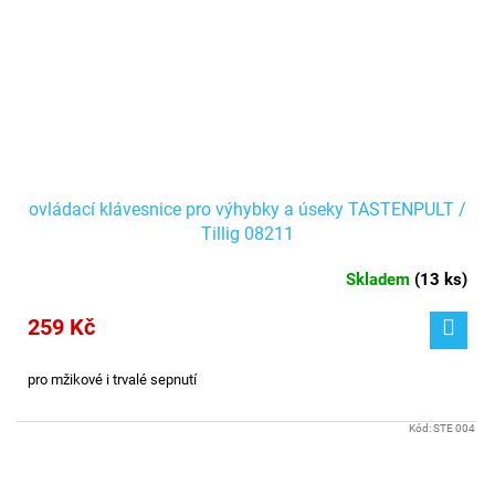
ovládací klávesnice pro výhybky a úseky TASTENPULT /
Tillig 08211
Skladem
(
13 ks
)
259 Kč
pro mžikové i trvalé sepnutí
Kód:
STE 004