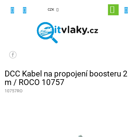
Přejít
na
NÁKUPNÍ
CZK
obsah
KOŠÍK
DCC Kabel na propojení boosteru 2
m / ROCO 10757
10757RO