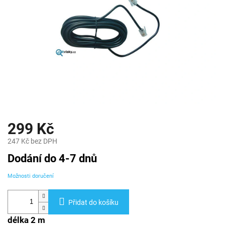
299 Kč
247 Kč bez DPH
Měrná
Dodání do 4-7 dnů
cena:
Možnosti doručení
Přidat do košíku
délka 2 m