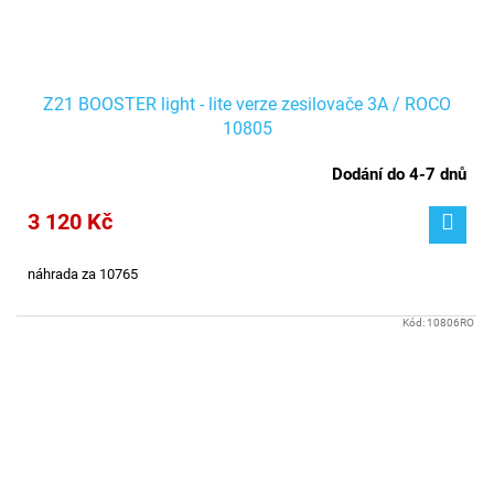
Z21 BOOSTER light - lite verze zesilovače 3A / ROCO
10805
Dodání do 4-7 dnů
3 120 Kč
náhrada za 10765
Kód:
10806RO