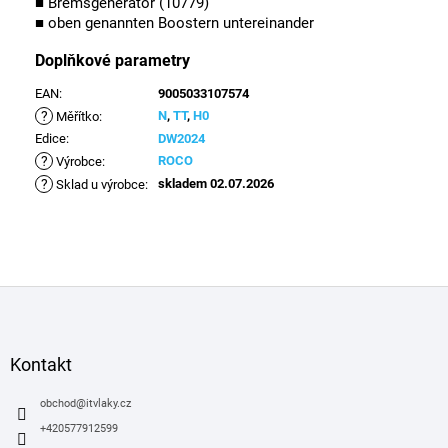
■ Bremsgenerator (10779)
■ oben genannten Boostern untereinander
Doplňkové parametry
EAN
:
9005033107574
?
N
,
TT
,
H0
Měřítko
:
Edice
:
DW2024
?
ROCO
Výrobce
:
?
skladem 02.07.2026
Sklad u výrobce
:
Z
á
p
a
Kontakt
t
í
obchod
@
itvlaky.cz
+420577912599