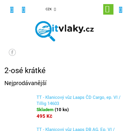
Přejít
na
NÁKUPNÍ
CZK
obsah
KOŠÍK
2-osé krátké
Nejprodávanější
TT - Klanicový vůz Laaps ČD Cargo, ep. VI /
Tillig 14603
Skladem
(
10 ks
)
495 Kč
TT - Klanicový vůz Laaps DB AG, Ep. VI /