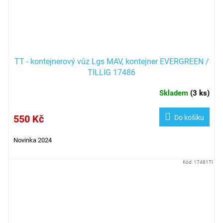
TT - kontejnerový vůz Lgs MAV, kontejner EVERGREEN /
TILLIG 17486
Skladem
(
3 ks
)
550 Kč
Do košíku
Novinka 2024
Kód:
17481TI