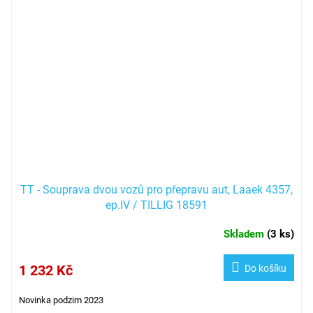
TT - Souprava dvou vozů pro přepravu aut, Laaek 4357,
ep.IV / TILLIG 18591
Skladem
(
3 ks
)
1 232 Kč
Do košíku
Novinka podzim 2023