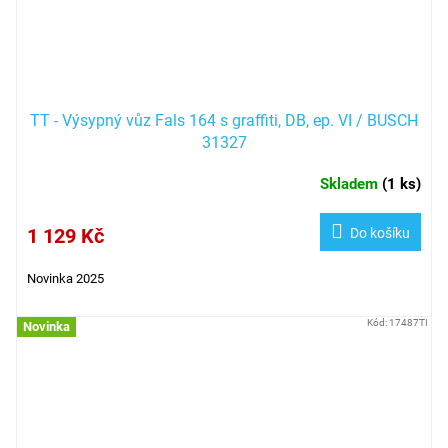
TT - Výsypný vůz Fals 164 s graffiti, DB, ep. VI / BUSCH
31327
Skladem
(
1 ks
)
1 129 Kč
Do košíku
Novinka 2025
Kód:
17487TI
Novinka