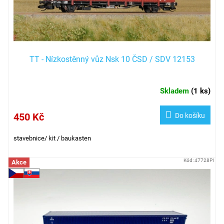
TT - Nízkostěnný vůz Nsk 10 ČSD / SDV 12153
Skladem
(
1 ks
)
450 Kč
Do košíku
stavebnice/ kit / baukasten
Kód:
47728PI
Akce