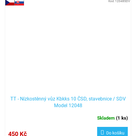
Kód:
12048SDV
TT - Nízkostěnný vůz Kbkks 10 ČSD, stavebnice / SDV
Model 12048
Skladem
(
1 ks
)
450 Kč
Do košíku