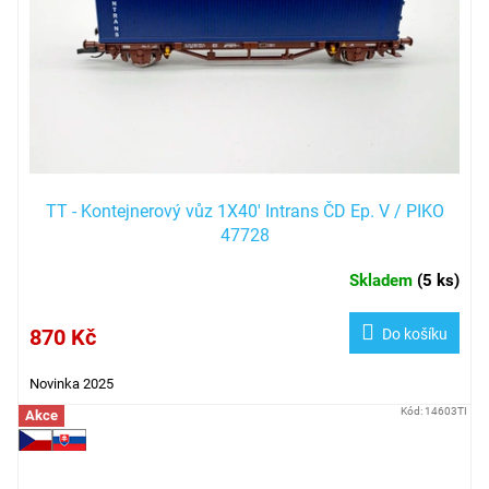
TT - Kontejnerový vůz 1X40' Intrans ČD Ep. V / PIKO
47728
Skladem
(
5 ks
)
870 Kč
Do košíku
Novinka 2025
Kód:
14603TI
Akce