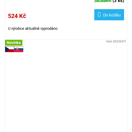
Skladem
(
3 ks
)
524 Kč
Do košíku
U výrobce aktuálně vyprodáno
Kód:
502565TI
Novinka