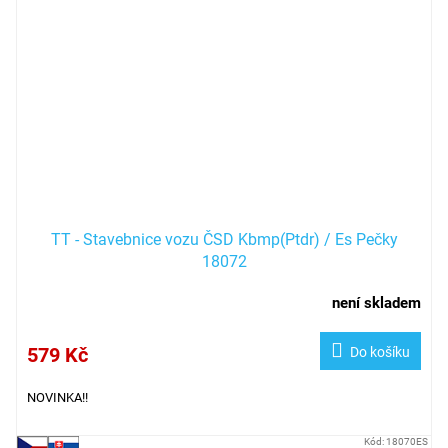
TT - Stavebnice vozu ČSD Kbmp(Ptdr) / Es Pečky
18072
není skladem
579 Kč
Do košíku
NOVINKA!!
Kód:
18070ES