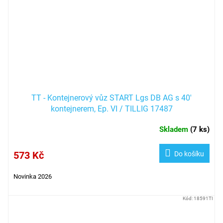
TT - Kontejnerový vůz START Lgs DB AG s 40'
kontejnerem, Ep. VI / TILLIG 17487
Skladem
(
7 ks
)
573 Kč
Do košíku
Novinka 2026
Kód:
18591TI