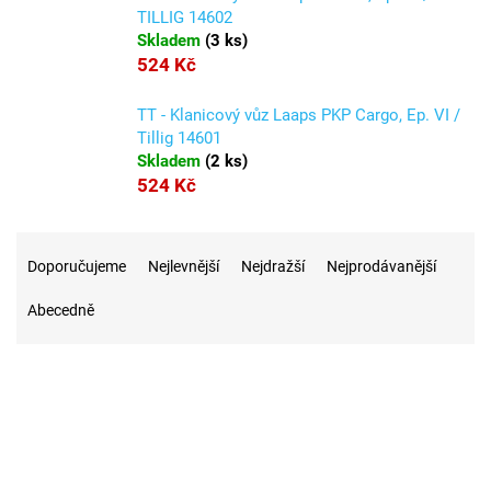
TILLIG 14602
Skladem
(
3 ks
)
524 Kč
TT - Klanicový vůz Laaps PKP Cargo, Ep. VI /
Tillig 14601
Skladem
(
2 ks
)
524 Kč
Ř
a
Doporučujeme
Nejlevnější
Nejdražší
Nejprodávanější
z
Abecedně
e
n
í
p
r
19
Na skladě
o
d
u
2
Akce