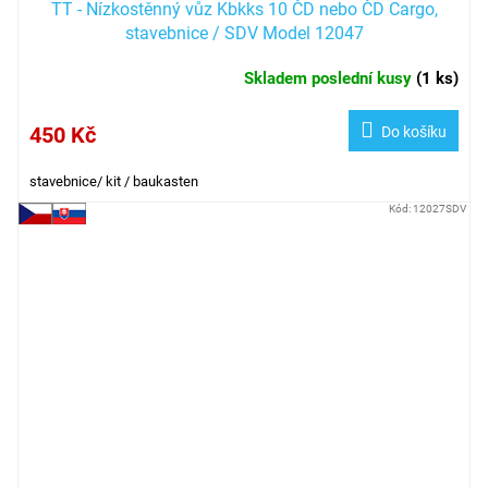
TT - Nízkostěnný vůz Kbkks 10 ČD nebo ČD Cargo,
stavebnice / SDV Model 12047
Skladem poslední kusy
(
1 ks
)
450 Kč
Do košíku
stavebnice/ kit / baukasten
Kód:
12027SDV