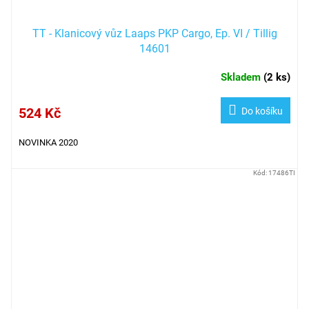
TT - Klanicový vůz Laaps PKP Cargo, Ep. VI / Tillig
14601
Skladem
(
2 ks
)
524 Kč
Do košíku
NOVINKA 2020
Kód:
17486TI