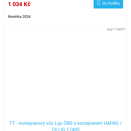
1 034 Kč
Do košíku
Novinka 2024
Kód:
17485TI
TT - kontejnerový vůz Lgs ÖBB s kontejnerem HAPAG /
TILLIG 17485