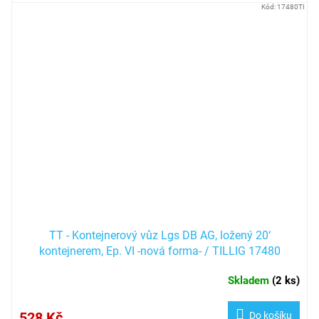
Kód:
17480TI
TT - Kontejnerový vůz Lgs DB AG, ložený 20‘
kontejnerem, Ep. VI -nová forma- / TILLIG 17480
Skladem
(
2 ks
)
528 Kč
Do košíku