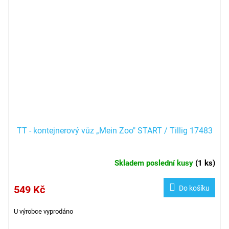
TT - kontejnerový vůz „Mein Zoo" START / Tillig 17483
Skladem poslední kusy
(
1 ks
)
549 Kč
Do košíku
U výrobce vyprodáno