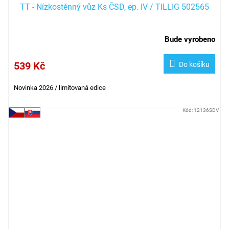
TT - Nízkostěnný vůz Ks ČSD, ep. IV / TILLIG 502565
Bude vyrobeno
539 Kč
Do košíku
Novinka 2026 / limitovaná edice
Kód:
12136SDV