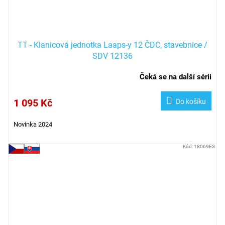
TT - Klanicová jednotka Laaps-y 12 ČDC, stavebnice /
SDV 12136
Čeká se na další sérii
1 095 Kč
Do košíku
Novinka 2024
Kód:
18069ES