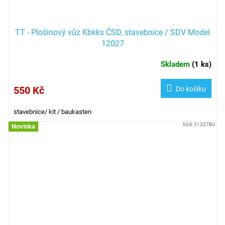
TT - Plošinový vůz Kbkks ČSD, stavebnice / SDV Model
12027
Skladem
(
1 ks
)
550 Kč
Do košíku
stavebnice/ kit / baukasten
Kód:
31327BU
Novinka