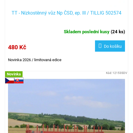
TT - Nízkostěnný vůz Np ČSD, ep. III / TILLIG 502574
Skladem poslední kusy
(
24 ks
)
480 Kč
Do košíku
Novinka 2026 / limitovaná edice
Kód:
12153SDV
Novinka