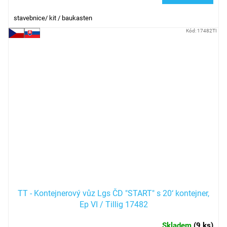
stavebnice/ kit / baukasten
Kód:
17482TI
TT - Kontejnerový vůz Lgs ČD "START" s 20‘ kontejner,
Ep VI / Tillig 17482
Skladem
(
9 ks
)