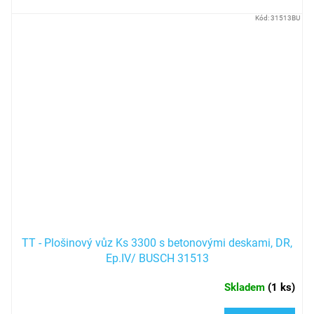
Kód:
31513BU
TT - Plošinový vůz Ks 3300 s betonovými deskami, DR,
Ep.IV/ BUSCH 31513
Skladem
(
1 ks
)