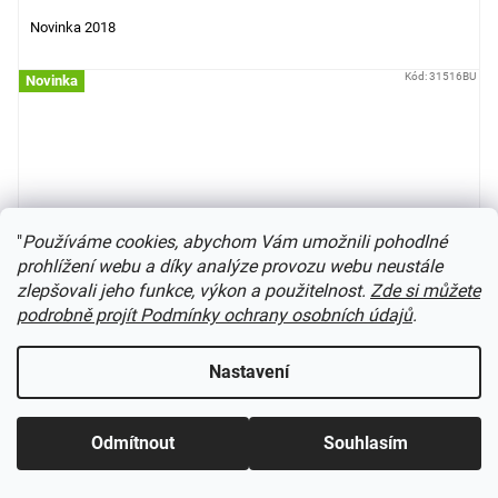
Novinka 2018
Kód:
31516BU
Novinka
"
Používáme cookies, abychom Vám umožnili pohodlné
prohlížení webu a díky analýze provozu webu neustále
zlepšovali jeho funkce, výkon a použitelnost.
Zde si můžete
podrobně projít Podmínky ochrany osobních údajů
.
Nastavení
TT - Plošinový vůz Ks 3300 s bagrem T-174, DR, Ep.IV /
Odmítnout
Souhlasím
BUSCH 31516