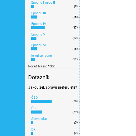
937 Kč
Epochu I nebo II
(8%)
Epochu III
Novinka 2022/2023
(15%)
Epochu IV
(37%)
Epochu V
(14%)
Epochu VI
(15%)
je mi to jedno
(11%)
Počet hlasů:
1350
Dotazník
Jakou žel. správu preferujete?
ČSD
(56%)
ČD
(29%)
Slovensko
(5%)
DR
(4%)