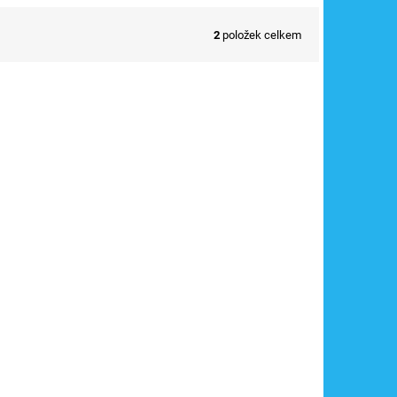
2
položek celkem
023TI
/
dnů