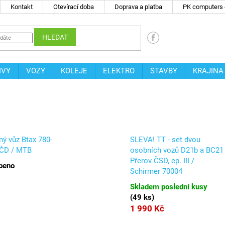
Kontakt
Otevírací doba
Doprava a platba
PK computers -
HLEDAT
IVY
VOZY
KOLEJE
ELEKTRO
STAVBY
KRAJINA
jný vůz Btax 780-
SLEVA! TT - set dvou
 ČD / MTB
osobních vozů D21b a BC21
Přerov ČSD, ep. III /
beno
Schirmer 70004
Skladem poslední kusy
(
49 ks
)
1 990 Kč