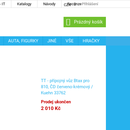
 IT
Katalogy
Návody
Recenze
Přihlášení
CZK
NÁKUPNÍ
Prázdný košík
KOŠÍK
AUTA, FIGURKY
JINÉ
VŠE
HRAČKY
TT - přípojný vůz Btax pro
810, ČD červeno-krémový /
Kuehn 33762
Prodej ukončen
2 010 Kč