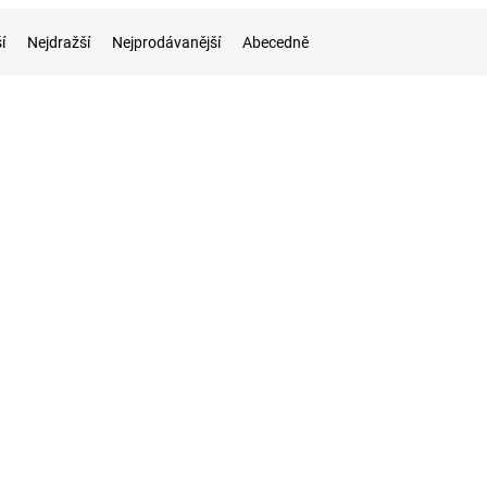
í
Nejdražší
Nejprodávanější
Abecedně
Kód:
16005TI
Kód:
13
y, PKP, Ep.II /
TT - Rychlíkový vůz 2. třídy Bi PKP, Ep. III 
TILLIG 13023
Dodání do 4-7 dnů
Dodání do 4-7 