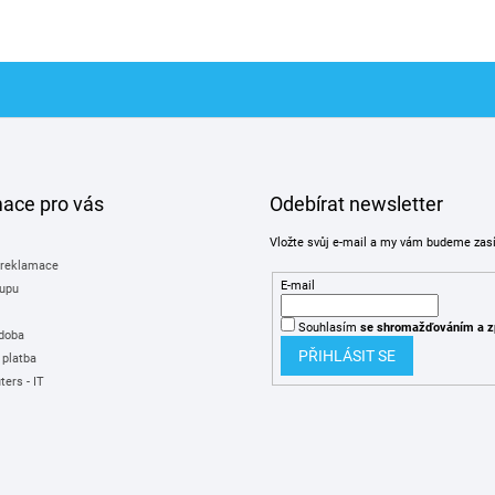
u
mace pro vás
Odebírat newsletter
Vložte svůj e-mail a my vám budeme zas
 reklamace
E-mail
upu
Souhlasím
se shromažďováním
a z
 doba
PŘIHLÁSIT SE
 platba
ers - IT