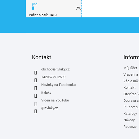
jiné
(6%)
Počet hlasů:
1410
Z
á
p
a
Kontakt
Infor
t
Můj účet
í
obchod
@
itvlaky.cz
Vrácení a
+420577912599
Vše o nák
Novinky na Facebooku
Kontakt
itvlaky
Otevírací
Videa na YouTube
Doprava a
PK comput
@itvlakycz
Katalogy
Návody
Recenze