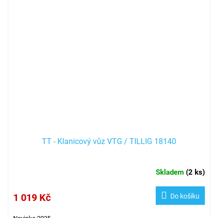
TT - Klanicový vůz VTG / TILLIG 18140
Skladem
(
2 ks
)
1 019 Kč
Do košíku