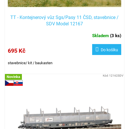
ů
TT - Kontejnerový vůz Sgs/Pasy 11 ČSD, stavebnice /
SDV Model 12167
Skladem
(
3 ks
)
695 Kč
Do košíku
stavebnice/ kit / baukasten
Kód:
12162SDV
Novinka