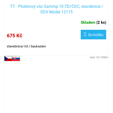
TT - Plošinový vůz Sammp 10 ČD/ČDC, stavebnice /
SDV Model 12115
Skladem
(
2 ks
)
675 Kč
Do košíku
stavebnice/ kit / baukasten
Kód:
12119SDV