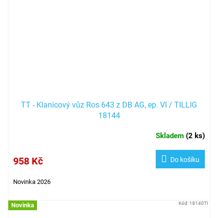
TT - Klanicový vůz Ros 643 z DB AG, ep. VI / TILLIG
18144
Skladem
(
2 ks
)
958 Kč
Do košíku
Novinka 2026
Kód:
18140TI
Novinka