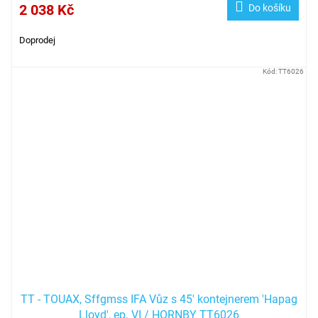
2 038 Kč
Do košíku
Doprodej
Kód:
TT6026
TT - TOUAX, Sffgmss IFA Vůz s 45' kontejnerem 'Hapag
Lloyd', ep. VI / HORNBY TT6026