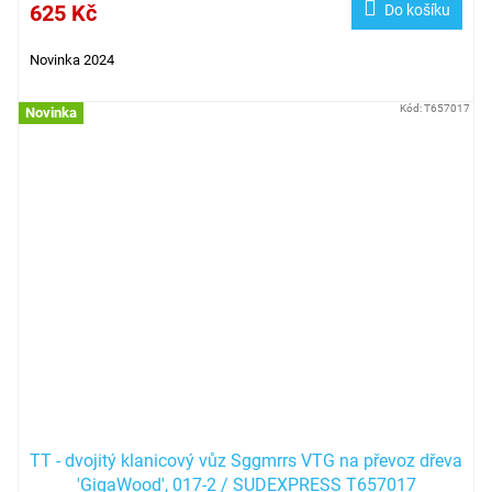
625 Kč
Do košíku
Novinka 2024
Kód:
T657017
Novinka
TT - dvojitý klanicový vůz Sggmrrs VTG na převoz dřeva
'GigaWood', 017-2 / SUDEXPRESS T657017