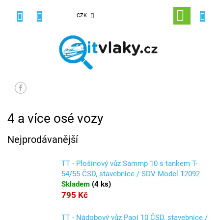
Přejít
na
NÁKUPNÍ
CZK
obsah
KOŠÍK
4 a více osé vozy
Nejprodávanější
TT - Plošinový vůz Sammp 10 s tankem T-
54/55 ČSD, stavebnice / SDV Model 12092
Skladem
(
4 ks
)
795 Kč
TT - Nádobový vůz Paoj 10 ČSD, stavebnice /