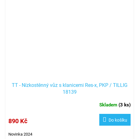
TT - Nízkostěnný vůz s klanicemi Res-x, PKP / TILLIG
18139
Skladem
(
3 ks
)
890 Kč
Do košíku
Novinka 2024