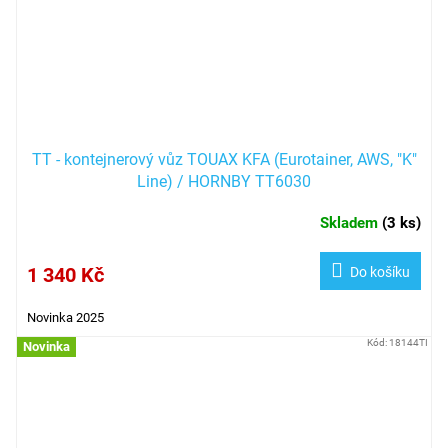
TT - kontejnerový vůz TOUAX KFA (Eurotainer, AWS, "K"
Line) / HORNBY TT6030
Skladem
(
3 ks
)
1 340 Kč
Do košíku
Novinka 2025
Kód:
18144TI
Novinka