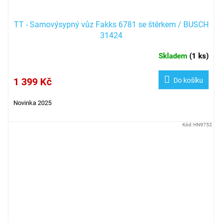
TT - Samovýsypný vůz Fakks 6781 se štěrkem / BUSCH
31424
Skladem
(
1 ks
)
1 399 Kč
Do košíku
Novinka 2025
Kód:
HN9752