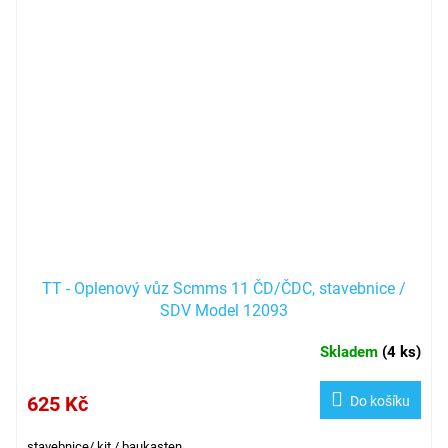
TT - Oplenový vůz Scmms 11 ČD/ČDC, stavebnice /
SDV Model 12093
Skladem
(
4 ks
)
625 Kč
Do košíku
stavebnice/ kit / baukasten