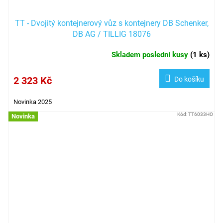
TT - Dvojitý kontejnerový vůz s kontejnery DB Schenker,
DB AG / TILLIG 18076
Skladem poslední kusy
(
1 ks
)
2 323 Kč
Do košíku
Novinka 2025
Kód:
TT6033HO
Novinka