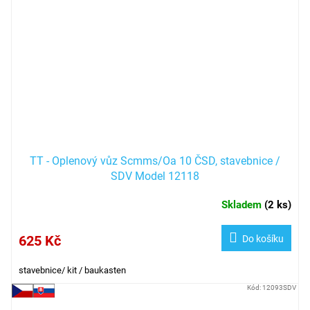
TT - Oplenový vůz Scmms/Oa 10 ČSD, stavebnice /
SDV Model 12118
Skladem
(
2 ks
)
625 Kč
Do košíku
stavebnice/ kit / baukasten
Kód:
12093SDV