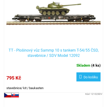
TT - Plošinový vůz Sammp 10 s tankem T-54/55 ČSD,
stavebnice / SDV Model 12092
Skladem
(
4 ks
)
795 Kč
Do košíku
stavebnice/ kit / baukasten
Kód:
12102SDV