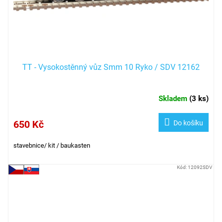
TT - Vysokostěnný vůz Smm 10 Ryko / SDV 12162
Skladem
(
3 ks
)
650 Kč
Do košíku
stavebnice/ kit / baukasten
Kód:
12092SDV