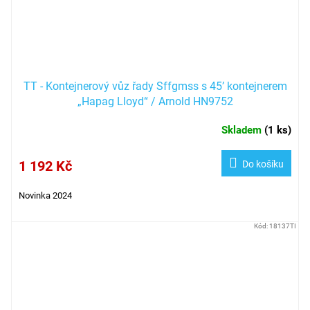
TT - Kontejnerový vůz řady Sffgmss s 45’ kontejnerem
„Hapag Lloyd“ / Arnold HN9752
Skladem
(
1 ks
)
1 192 Kč
Do košíku
Novinka 2024
Kód:
18137TI