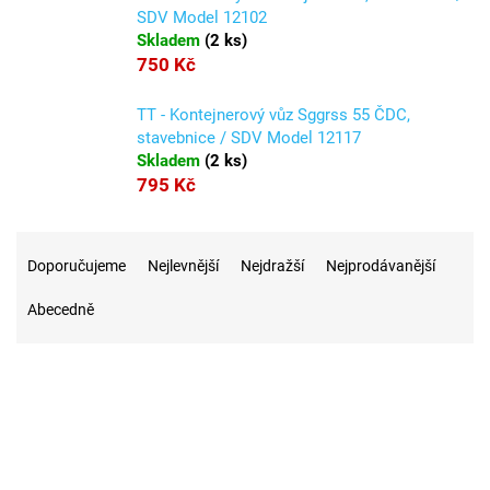
SDV Model 12102
Skladem
(
2 ks
)
750 Kč
TT - Kontejnerový vůz Sggrss 55 ČDC,
stavebnice / SDV Model 12117
Skladem
(
2 ks
)
795 Kč
Ř
a
Doporučujeme
Nejlevnější
Nejdražší
Nejprodávanější
z
Abecedně
e
n
í
p
r
24
Na skladě
o
d
u