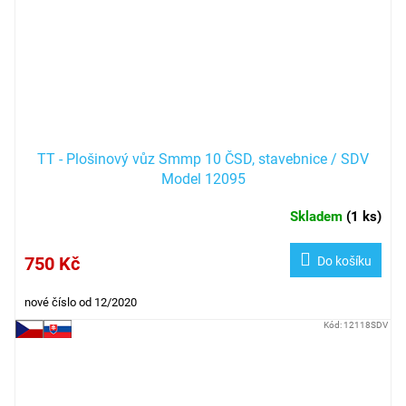
TT - Plošinový vůz Smmp 10 ČSD, stavebnice / SDV
Model 12095
Skladem
(
1 ks
)
750 Kč
Do košíku
nové číslo od 12/2020
Kód:
12118SDV