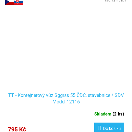
Kód:
12116SDV
TT - Kontejnerový vůz Sggrss 55 ČDC, stavebnice / SDV
Model 12116
Skladem
(
2 ks
)
795 Kč
Do košíku