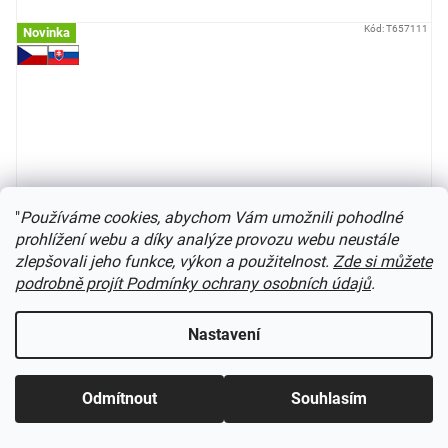
Kód:
T657111
Novinka
"
Používáme cookies, abychom Vám umožnili pohodlné
prohlížení webu a díky analýze provozu webu neustále
zlepšovali jeho funkce, výkon a použitelnost.
Zde si můžete
podrobně projít Podmínky ochrany osobních údajů
.
Nastavení
TT - dvojitý klanicový vůz Sggmrrs na převoz dřeva ČD
Cargo, 010-8 / SUDEXPRESS T657111
Odmítnout
Souhlasím
Čeká se na další sérii