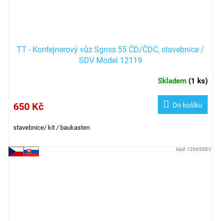
TT - Kontejnerový vůz Sgnss 55 ČD/ČDC, stavebnice /
SDV Model 12119
Skladem
(
1 ks
)
650 Kč
Do košíku
stavebnice/ kit / baukasten
Kód:
12095SDV