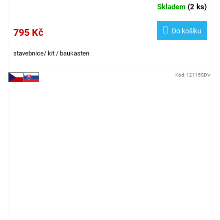
Skladem
(
2 ks
)
795 Kč
Do košíku
stavebnice/ kit / baukasten
Kód:
12115SDV