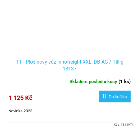
TT - Plošinový vůz Innofreight XXL, DB AG / Tillig
18137
Skladem poslední kusy
(
1 ks
)
1 125 Kč
Do košíku
Novinka 2023
Kód:
18139TI