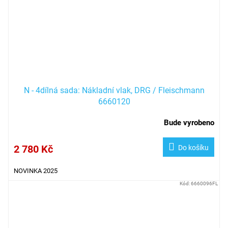
N - 4dílná sada: Nákladní vlak, DRG / Fleischmann
6660120
Bude vyrobeno
2 780 Kč
Do košíku
NOVINKA 2025
Kód:
6660096FL