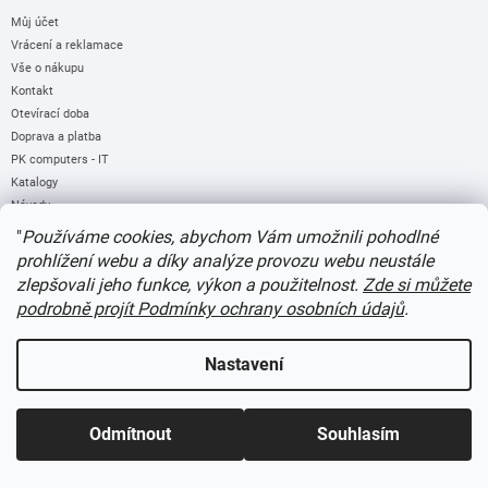
Můj účet
Vrácení a reklamace
Vše o nákupu
Kontakt
Otevírací doba
Doprava a platba
PK computers - IT
Katalogy
Návody
Recenze
"
Používáme cookies, abychom Vám umožnili pohodlné
prohlížení webu a díky analýze provozu webu neustále
zlepšovali jeho funkce, výkon a použitelnost.
Zde si můžete
Odebírat newsletter
podrobně projít Podmínky ochrany osobních údajů
.
Vložte svůj e-mail a my vám budeme zasílat informace o nových produktech na
Nastavení
našem e-shopu.
E-mail
Odmítnout
Souhlasím
Souhlasím
se shromažďováním
a zpracováním
osobních údajů
.
PŘIHLÁSIT SE