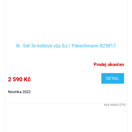
N - Set 3x kotlový vůz SJ / Fleischmann 825817
Prodej ukončen
2 590 Kč
DETAIL
Novinka 2022
Kód:
6660127FL