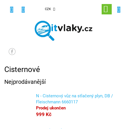
Přejít
na
NÁKUPNÍ
CZK
obsah
KOŠÍK
Cisternové
Nejprodávanější
N - Cisternový vůz na stlačený plyn, DB /
Fleischmann 6660117
Prodej ukončen
999 Kč