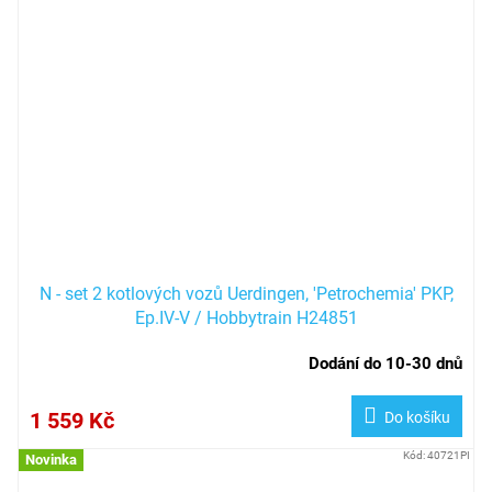
N - set 2 kotlových vozů Uerdingen, 'Petrochemia' PKP,
Ep.IV-V / Hobbytrain H24851
Dodání do 10-30 dnů
1 559 Kč
Do košíku
Kód:
40721PI
Novinka