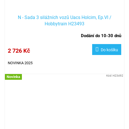
N - Sada 3 silážních vozů Uacs Holcim, Ep.VI /
Hobbytrain H23493
Dodání do 10-30 dnů
2 726 Kč
Do košíku
NOVINKA 2025
Kód:
H23492
Novinka