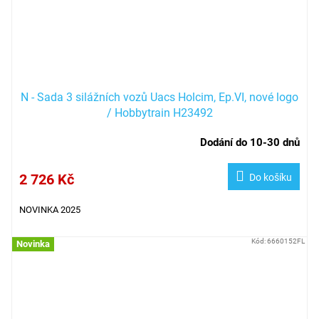
N - Sada 3 silážních vozů Uacs Holcim, Ep.VI, nové logo
/ Hobbytrain H23492
Dodání do 10-30 dnů
2 726 Kč
Do košíku
NOVINKA 2025
Kód:
6660152FL
Novinka