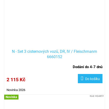
N - Set 3 cisternových vozů, DR, IV / Fleischmanm
6660152
Dodání do 4-7 dnů
2 115 Kč
Do košíku
Novinka 2026
Kód:
H24851
Novinka