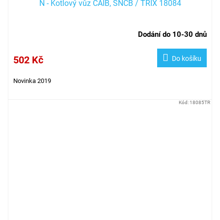
N - Kotlový vůz CAIB, SNCB / TRIX 18084
Dodání do 10-30 dnů
502 Kč
Do košíku
Novinka 2019
Kód:
18085TR