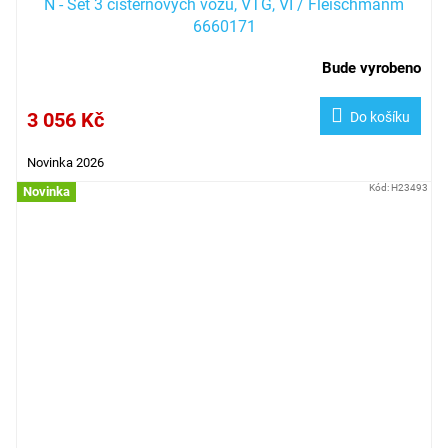
N - Set 3 cisternových vozů, VTG, VI / Fleischmanm
6660171
Bude vyrobeno
3 056 Kč
Do košíku
Novinka 2026
Kód:
H23493
Novinka