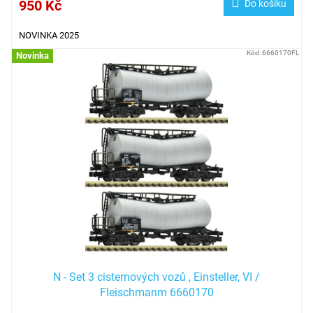
950 Kč
Do košíku
NOVINKA 2025
Kód:
6660170FL
Novinka
N - Set 3 cisternových vozů , Einsteller, VI /
Fleischmanm 6660170