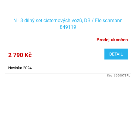
N - 3-dílný set cisternových vozů, DB / Fleischmann
849119
Prodej ukončen
2 790 Kč
DETAIL
Novinka 2024
Kód:
6660073FL