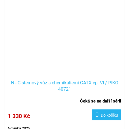
N - Cisternový vůz s chemikáliemi GATX ep. VI / PIKO
40721
Čeká se na další sérii
1 330 Kč
Do košíku
Novinka 2025