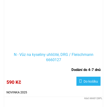
N - Vůz na kyseliny uhličité, DRG / Fleischmann
6660127
Dodání do 4-7 dnů
590 Kč
Do košíku
NOVINKA 2025
Kód:
6660128FL