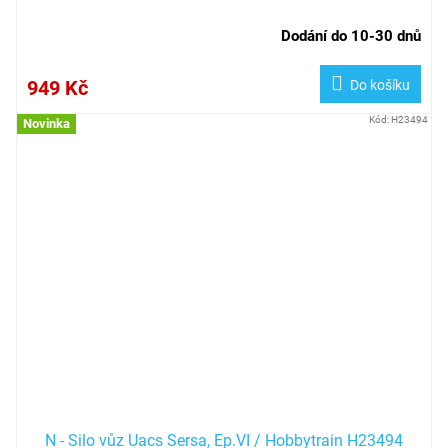
Dodání do 10-30 dnů
949 Kč
Do košíku
Kód:
H23494
Novinka
N - Silo vůz Uacs Sersa, Ep.VI / Hobbytrain H23494