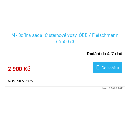
N - 3dílná sada: Cisternové vozy, ÖBB / Fleischmann
6660073
Dodání do 4-7 dnů
2 900 Kč
Do košíku
NOVINKA 2025
Kód:
6660120FL