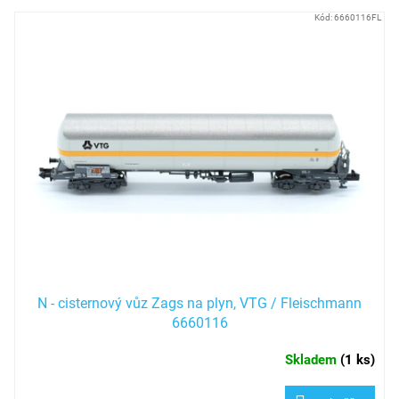
V
Kód:
6660116FL
ý
p
i
s
p
r
o
d
u
k
t
ů
N - cisternový vůz Zags na plyn, VTG / Fleischmann
6660116
Skladem
(
1 ks
)