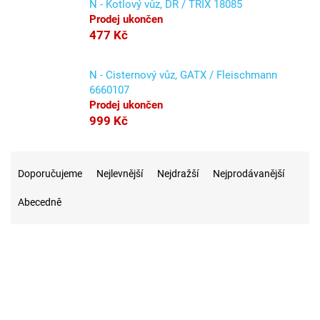
N - Kotlový vůz, DR / TRIX 18085
Prodej ukončen
477 Kč
N - Cisternový vůz, GATX / Fleischmann
6660107
Prodej ukončen
999 Kč
Ř
a
Doporučujeme
Nejlevnější
Nejdražší
Nejprodávanější
z
Abecedně
e
n
í
p
r
1
Na skladě
o
d
u