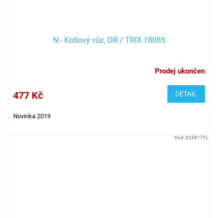
N - Kotlový vůz, DR / TRIX 18085
Prodej ukončen
477 Kč
DETAIL
Novinka 2019
Kód:
825817FL