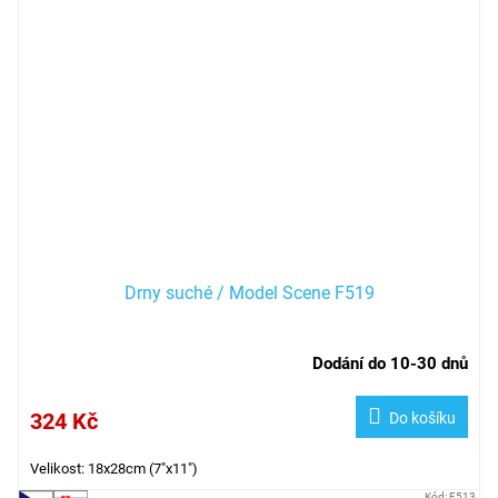
Drny suché / Model Scene F519
Dodání do 10-30 dnů
324 Kč
Do košíku
Velikost: 18x28cm (7"x11")
Kód:
F513