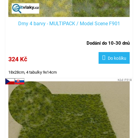
t
ů
Drny 4 barvy - MULTIPACK / Model Scene F901
Dodání do 10-30 dnů
324 Kč
Do košíku
18x28cm, 4 tabulky 9x14cm
Kód:
F518