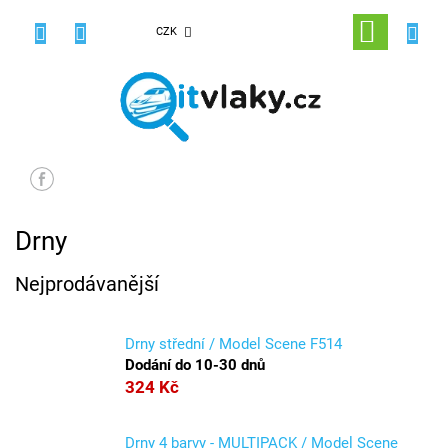
Přejít
na
NÁKUPNÍ
CZK
obsah
KOŠÍK
Drny
Nejprodávanější
Drny střední / Model Scene F514
Dodání do 10-30 dnů
324 Kč
Drny 4 barvy - MULTIPACK / Model Scene