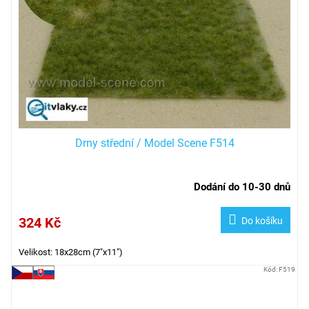
Drny střední / Model Scene F514
Dodání do 10-30 dnů
324 Kč
Do košíku
Velikost: 18x28cm (7"x11")
Kód:
F519