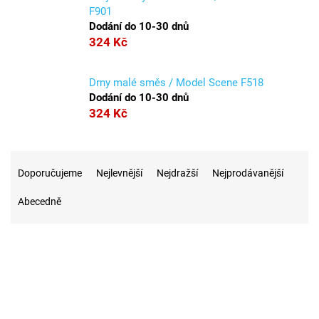
F901
Dodání do 10-30 dnů
324 Kč
Drny malé směs / Model Scene F518
Dodání do 10-30 dnů
324 Kč
Ř
a
Doporučujeme
Nejlevnější
Nejdražší
Nejprodávanější
z
Abecedně
e
n
í
p
r
o
d
u