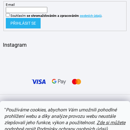
E-mail
Souhlasím
se shromažďováním
a zpracováním
osobních údajů
.
PŘIHLÁSIT SE
Instagram
Vytvořil Shoptet
"
Používáme cookies, abychom Vám umožnili pohodlné
prohlížení webu a díky analýze provozu webu neustále
Copyright 2026
itvlaky.cz
. Všechna práva vyhrazena.
Upravit nastavení cookies
zlepšovali jeho funkce, výkon a použitelnost.
Zde si můžete
podrobně projít Podmínky ochrany osobních údajů
.