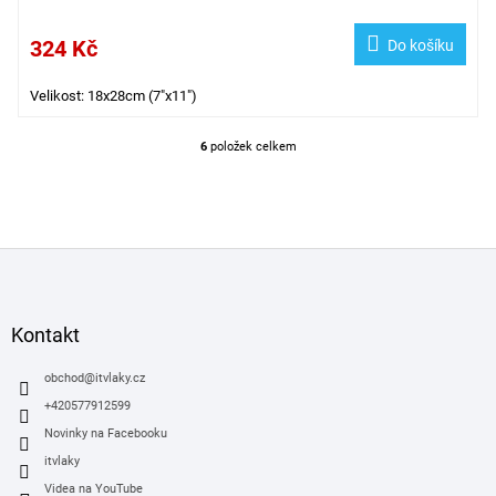
324 Kč
Do košíku
Velikost: 18x28cm (7"x11")
6
položek celkem
O
v
l
á
d
Z
a
á
c
í
p
p
a
Kontakt
r
t
v
í
obchod
@
itvlaky.cz
k
y
+420577912599
v
Novinky na Facebooku
ý
itvlaky
p
i
Videa na YouTube