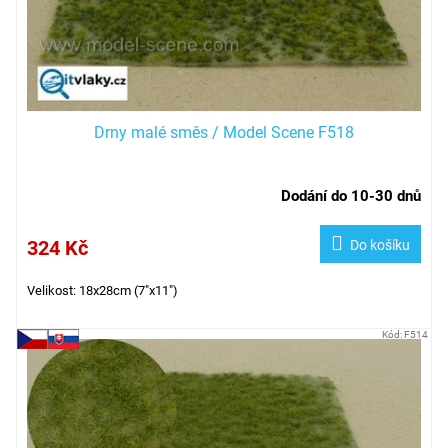
Drny malé směs / Model Scene F518
Dodání do 10-30 dnů
324 Kč
Do košíku
Velikost: 18x28cm (7"x11")
Kód:
F514