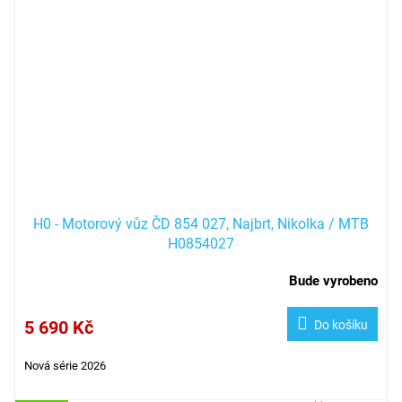
H0 - Motorový vůz ČD 854 027, Najbrt, Nikolka / MTB
H0854027
Bude vyrobeno
5 690 Kč
Do košíku
Nová série 2026