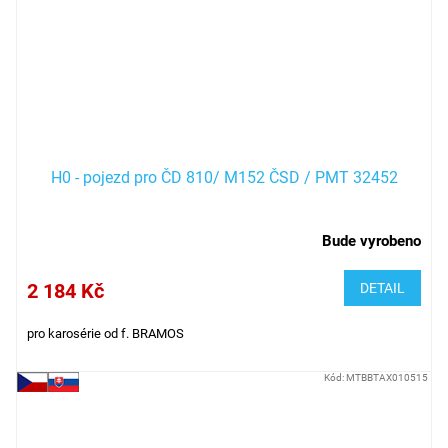
H0 - pojezd pro ČD 810/ M152 ČSD / PMT 32452
Bude vyrobeno
2 184 Kč
DETAIL
pro karosérie od f. BRAMOS
Kód:
MTBBTAX010515