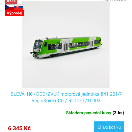
V
Akce
ý
p
Výprodej
i
s
p
r
o
d
u
k
t
ů
SLEVA! H0 - DCC/ZVUK motorová jednotka 841 201-7
RegioSpider ČD / ROCO 7710003
Skladem poslední kusy
(
3 ks
)
6 345 Kč
Do košíku