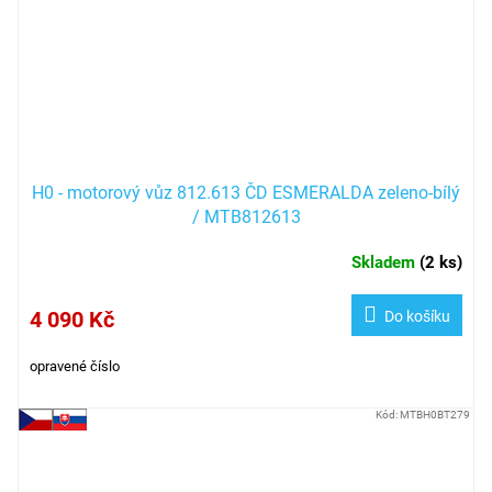
H0 - motorový vůz 812.613 ČD ESMERALDA zeleno-bílý
/ MTB812613
Skladem
(
2 ks
)
4 090 Kč
Do košíku
opravené číslo
Kód:
MTBH0BT279