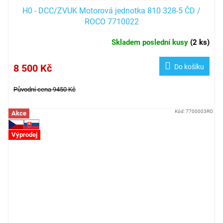
H0 - DCC/ZVUK Motorová jednotka 810 328-5 ČD /
ROCO 7710022
Skladem poslední kusy
(
2 ks
)
8 500 Kč
Do košíku
Původní cena 9450 Kč
Kód:
7700003RO
Akce
Výprodej