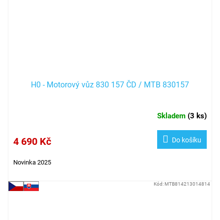
H0 - Motorový vůz 830 157 ČD / MTB 830157
Skladem
(
3 ks
)
4 690 Kč
Do košíku
Novinka 2025
Kód:
MTB814213014814