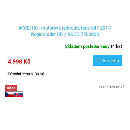
AKCE! H0 - motorová jednotka řady 841 201-7
RegioSpider ČD / ROCO 7700003
Skladem poslední kusy
(
4 ks
)
4 998 Kč
Do košíku
Původní cena 6190 Kč
Kód:
MTBH830157
Akce