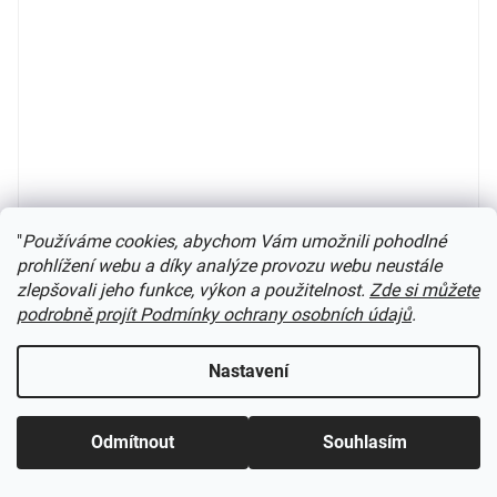
"
Používáme cookies, abychom Vám umožnili pohodlné
prohlížení webu a díky analýze provozu webu neustále
H0 - přípojný vůz Btax 010 515 ČD červeno-krémový /
zlepšovali jeho funkce, výkon a použitelnost.
Zde si můžete
MTBBTAX010515
podrobně projít Podmínky ochrany osobních údajů
.
Čeká se na další sérii
Nastavení
1 790 Kč
Do košíku
Odmítnout
Souhlasím
Nová série