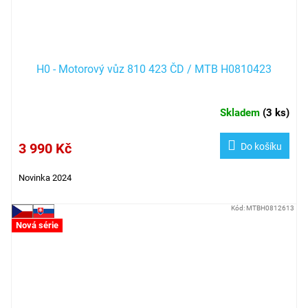
H0 - Motorový vůz 810 423 ČD / MTB H0810423
Skladem
(
3 ks
)
3 990 Kč
Do košíku
Novinka 2024
Kód:
MTBH0812613
Nová série