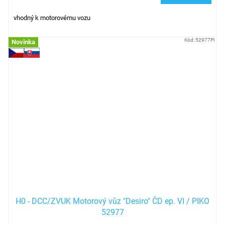
vhodný k motorovému vozu
Kód:
52977PI
Novinka
H0 - DCC/ZVUK Motorový vůz "Desiro" ČD ep. VI / PIKO
52977