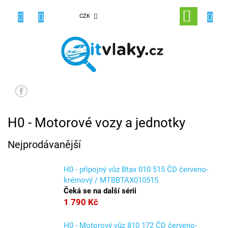
Přejít
na
NÁKUPNÍ
CZK
obsah
KOŠÍK
H0 - Motorové vozy a jednotky
Nejprodávanější
H0 - přípojný vůz Btax 010 515 ČD červeno-
krémový / MTBBTAX010515
Čeká se na další sérii
1 790 Kč
H0 - Motorový vůz 810 172 ČD červeno-