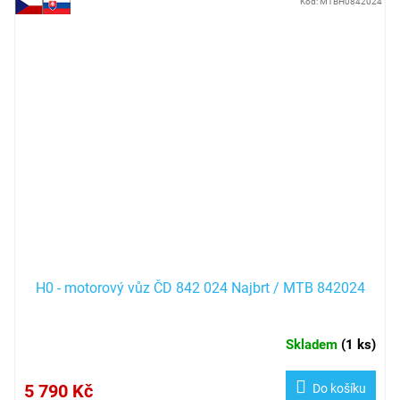
Kód:
MTBH0842024
H0 - motorový vůz ČD 842 024 Najbrt / MTB 842024
Skladem
(
1 ks
)
5 790 Kč
Do košíku