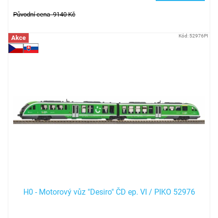
Původní cena 9140 Kč
Kód:
52976PI
Akce
H0 - Motorový vůz "Desiro" ČD ep. VI / PIKO 52976