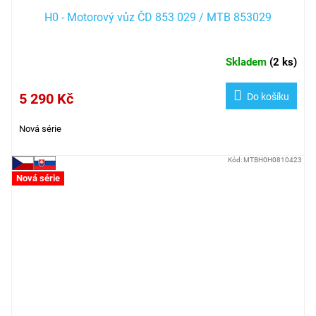
H0 - Motorový vůz ČD 853 029 / MTB 853029
Skladem
(
2 ks
)
5 290 Kč
Do košíku
Nová série
Kód:
MTBH0H0810423
Nová série