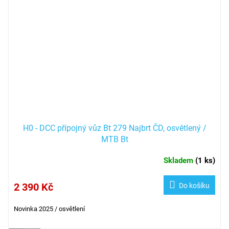
H0 - DCC přípojný vůz Bt 279 Najbrt ČD, osvětlený /
MTB Bt
Skladem
(
1 ks
)
2 390 Kč
Do košíku
Novinka 2025 / osvětlení