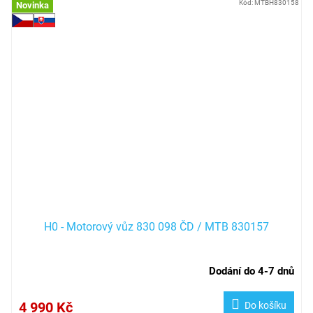
Kód:
MTBH830158
Novinka
H0 - Motorový vůz 830 098 ČD / MTB 830157
Dodání do 4-7 dnů
4 990 Kč
Do košíku