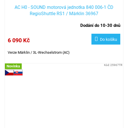
AC H0 - SOUND motorová jednotka 840 006-1 ČD
RegioShuttle RS1 / Märklin 36967
Dodání do 10-30 dnů
6 090 Kč
Do košíku
Verze Märklin / 3L-Wechselstrom (AC)
Kód:
25967TR
Novinka