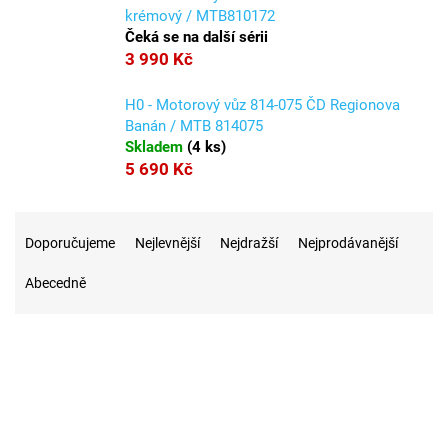
krémový / MTB810172
Čeká se na další sérii
3 990 Kč
H0 - Motorový vůz 814-075 ČD Regionova
Banán / MTB 814075
Skladem
(
4 ks
)
5 690 Kč
Ř
a
Doporučujeme
Nejlevnější
Nejdražší
Nejprodávanější
z
Abecedně
e
n
í
p
r
13
Na skladě
o
d
u
4
Akce