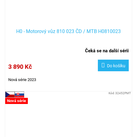
H0 - Motorový vůz 810 023 ČD / MTB H0810023
Čeká se na další sérii
3 890 Kč
Do košíku
Nová série 2023
Kód:
32452PMT
Nová série