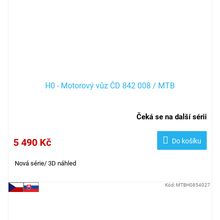
H0 - Motorový vůz ČD 842 008 / MTB
Čeká se na další sérii
5 490 Kč
Do košíku
Nová série/ 3D náhled
Kód:
MTBH0854027