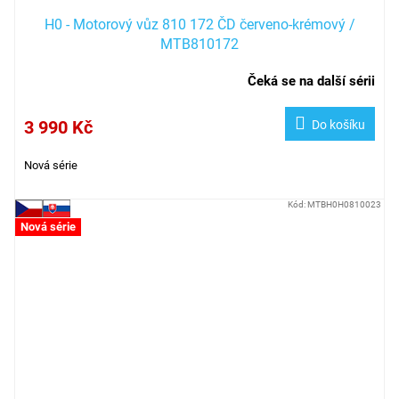
H0 - Motorový vůz 810 172 ČD červeno-krémový /
MTB810172
Čeká se na další sérii
3 990 Kč
Do košíku
Nová série
Kód:
MTBH0H0810023
Nová série