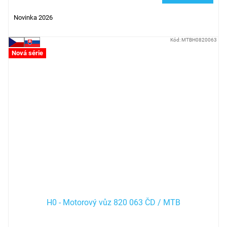
Novinka 2026
Kód:
MTBH0820063
Nová série
H0 - Motorový vůz 820 063 ČD / MTB