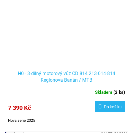
H0 - 3-dílný motorový vůz ČD 814 213-014-814
Regionova Banán / MTB
Skladem
(
2 ks
)
7 390 Kč
Do košíku
Nová série 2025