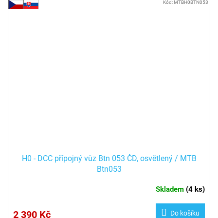
Kód:
MTBH0BTN053
H0 - DCC přípojný vůz Btn 053 ČD, osvětlený / MTB
Btn053
Skladem
(
4 ks
)
2 390 Kč
Do košíku