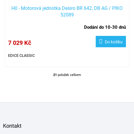
H0 - Motorová jednotka Desiro BR 642, DB AG / PIKO
52089
Dodání do 10-30 dnů
7 029 Kč
Do košíku
EDICE CLASSIC
21
položek celkem
O
v
l
á
d
Z
a
á
c
í
p
p
a
Kontakt
r
t