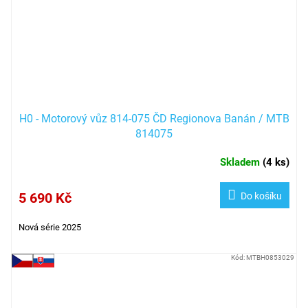
H0 - Motorový vůz 814-075 ČD Regionova Banán / MTB
814075
Skladem
(
4 ks
)
5 690 Kč
Do košíku
Nová série 2025
Kód:
MTBH0853029