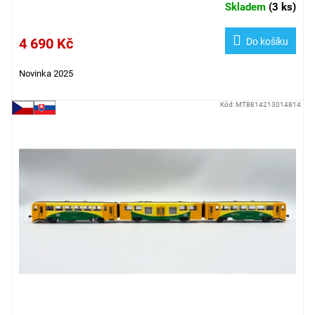
Skladem
(
3 ks
)
4 690 Kč
Do košíku
Novinka 2025
Kód:
MTB814213014814