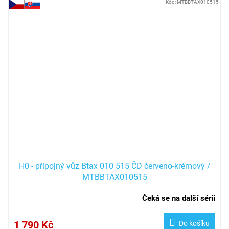
Kód:
MTBBTAX010515
H0 - přípojný vůz Btax 010 515 ČD červeno-krémový /
MTBBTAX010515
Čeká se na další sérii
1 790 Kč
Do košíku