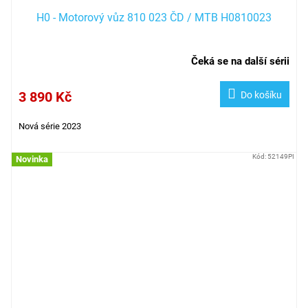
H0 - Motorový vůz 810 023 ČD / MTB H0810023
Čeká se na další sérii
3 890 Kč
Do košíku
Nová série 2023
Kód:
52149PI
Novinka