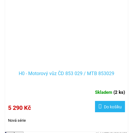
H0 - Motorový vůz ČD 853 029 / MTB 853029
Skladem
(
2 ks
)
5 290 Kč
Do košíku
Nová série