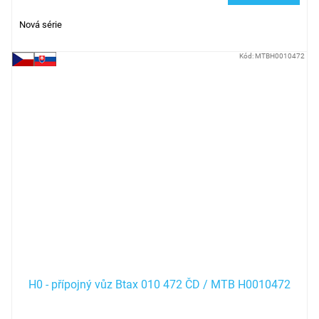
Nová série
Kód:
MTBH0010472
H0 - přípojný vůz Btax 010 472 ČD / MTB H0010472