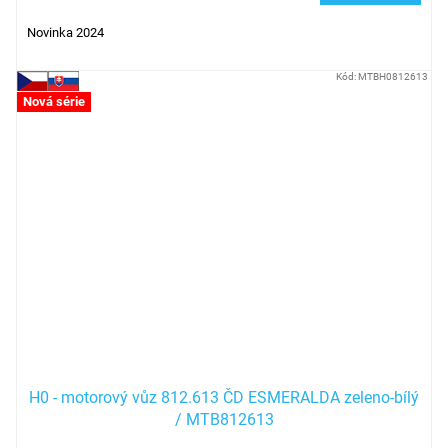
Novinka 2024
Kód:
MTBH0812613
Nová série
H0 - motorový vůz 812.613 ČD ESMERALDA zeleno-bílý
/ MTB812613