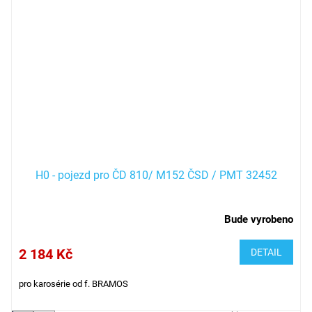
H0 - pojezd pro ČD 810/ M152 ČSD / PMT 32452
Bude vyrobeno
2 184 Kč
DETAIL
pro karosérie od f. BRAMOS