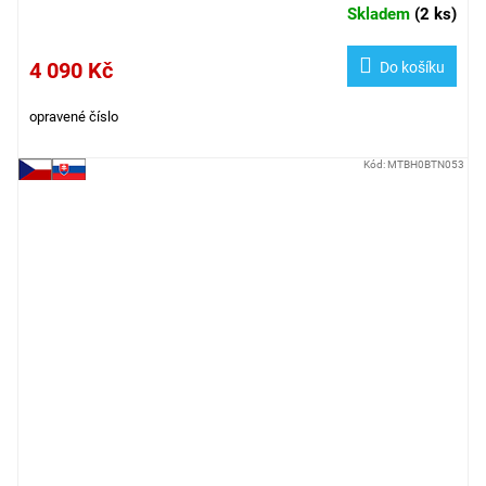
Skladem
(
2 ks
)
4 090 Kč
Do košíku
opravené číslo
Kód:
MTBH0BTN053