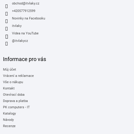
v
í
obchod
@
itvlaky.cz
k
y
+420577912599
v
Novinky na Facebooku
ý
itvlaky
p
i
Videa na YouTube
s
@itvlakycz
u
Informace pro vás
Můj účet
Vrácení a reklamace
Vše o nákupu
Kontakt
Otevírací doba
Doprava a platba
PK computers - IT
Katalogy
Návody
Recenze