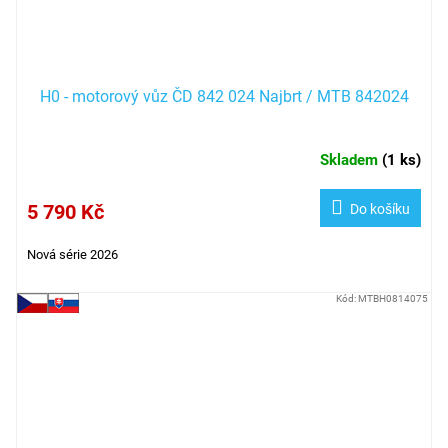
H0 - motorový vůz ČD 842 024 Najbrt / MTB 842024
Skladem
(
1 ks
)
5 790 Kč
Do košíku
Nová série 2026
Kód:
MTBH0814075