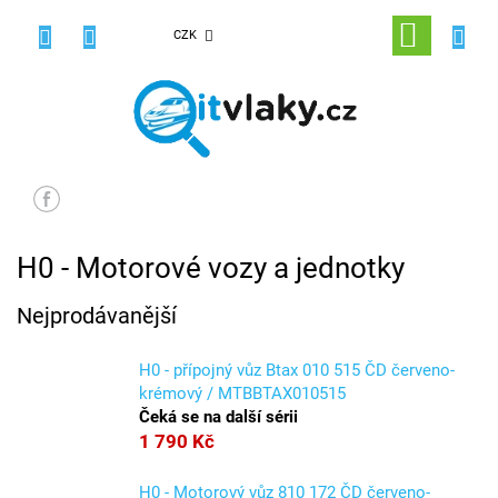
Přejít
na
NÁKUPNÍ
CZK
obsah
KOŠÍK
H0 - Motorové vozy a jednotky
Nejprodávanější
H0 - přípojný vůz Btax 010 515 ČD červeno-
krémový / MTBBTAX010515
Čeká se na další sérii
1 790 Kč
H0 - Motorový vůz 810 172 ČD červeno-