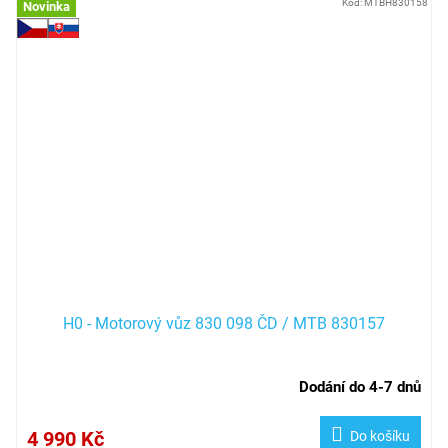
Kód:
MTBH830158
Novinka
H0 - Motorový vůz 830 098 ČD / MTB 830157
Dodání do 4-7 dnů
4 990 Kč
Do košíku