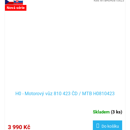
Kód:
MTBH0H0810423
Nová série
H0 - Motorový vůz 810 423 ČD / MTB H0810423
Skladem
(
3 ks
)
3 990 Kč
Do košíku