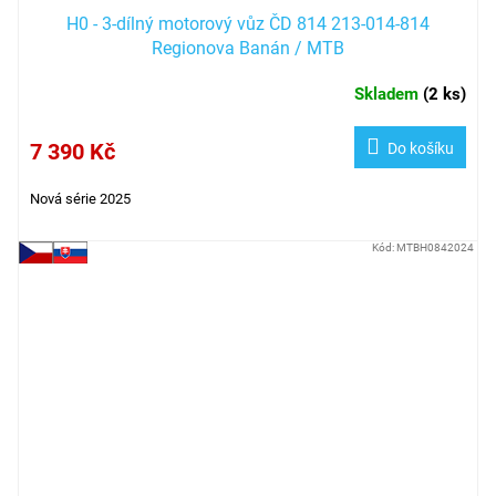
H0 - 3-dílný motorový vůz ČD 814 213-014-814
Regionova Banán / MTB
Skladem
(
2 ks
)
7 390 Kč
Do košíku
Nová série 2025
Kód:
MTBH0842024