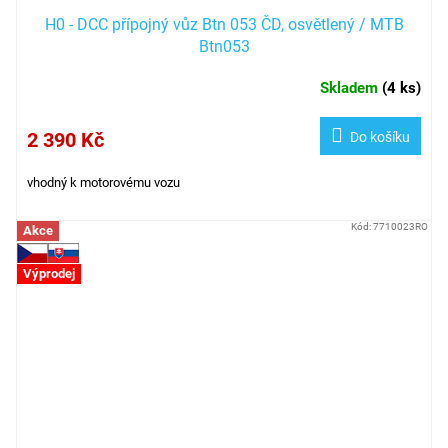
H0 - DCC přípojný vůz Btn 053 ČD, osvětlený / MTB
Btn053
Skladem
(
4 ks
)
2 390 Kč
Do košíku
vhodný k motorovému vozu
Kód:
7710023RO
Akce
Výprodej