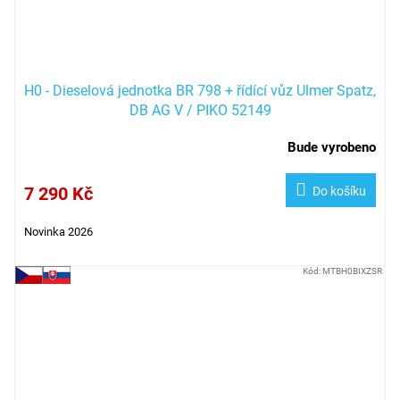
H0 - Dieselová jednotka BR 798 + řídící vůz Ulmer Spatz,
DB AG V / PIKO 52149
Bude vyrobeno
7 290 Kč
Do košíku
Novinka 2026
Kód:
MTBH0BIXZSR