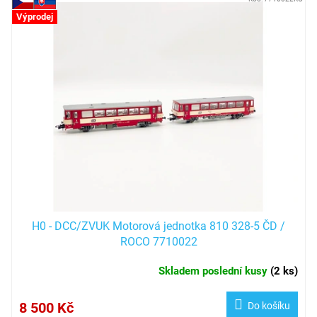
V
ý
Výprodej
p
i
s
p
r
o
d
u
k
t
ů
H0 - DCC/ZVUK Motorová jednotka 810 328-5 ČD /
ROCO 7710022
Skladem poslední kusy
(
2 ks
)
8 500 Kč
Do košíku