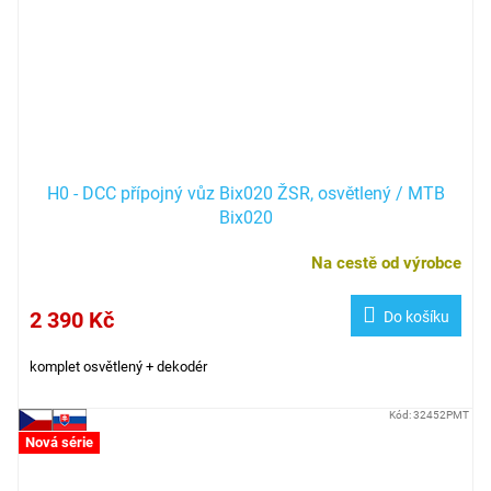
H0 - DCC přípojný vůz Bix020 ŽSR, osvětlený / MTB
Bix020
Na cestě od výrobce
2 390 Kč
Do košíku
komplet osvětlený + dekodér
Kód:
32452PMT
Nová série