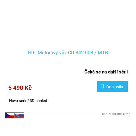
H0 - Motorový vůz ČD 842 008 / MTB
Čeká se na další sérii
5 490 Kč
Do košíku
Nová série/ 3D náhled
Kód:
MTBH0854027