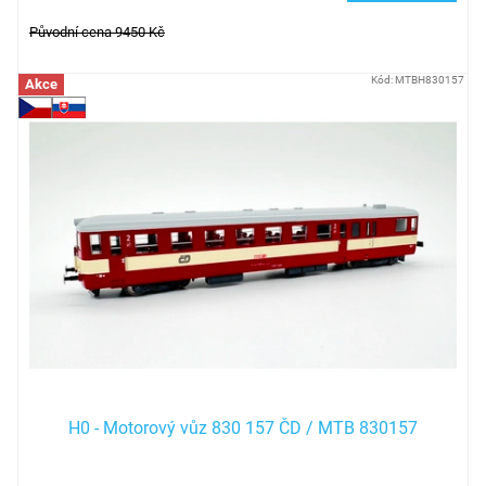
Původní cena 9450 Kč
Kód:
MTBH830157
Akce
H0 - Motorový vůz 830 157 ČD / MTB 830157