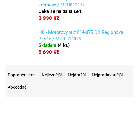
krémový / MTB810172
Čeká se na další sérii
3 990 Kč
H0 - Motorový vůz 814-075 ČD Regionova
Banán / MTB 814075
Skladem
(
4 ks
)
5 690 Kč
Ř
a
Doporučujeme
Nejlevnější
Nejdražší
Nejprodávanější
z
Abecedně
e
n
í
p
r
9
Na skladě
o
d
u
2
Akce