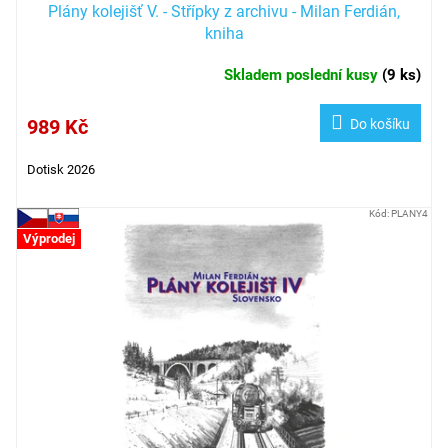
Plány kolejišť V. - Střípky z archivu - Milan Ferdián,
kniha
Skladem poslední kusy
(
9 ks
)
989 Kč
Do košíku
Dotisk 2026
Kód:
PLANY4
Výprodej