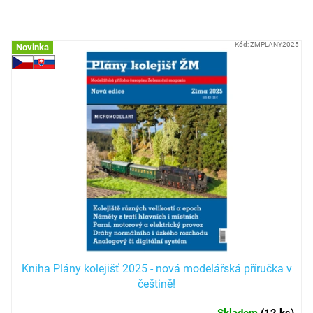
VYMAZAT FILTRY
Položek k zobrazení:
44
V
Kód:
ZMPLANY2025
Novinka
ý
p
i
s
p
r
o
d
u
k
t
ů
Kniha Plány kolejišť 2025 - nová modelářská příručka v
češtině!
Skladem
(
12 ks
)