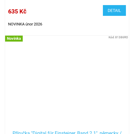
635 Kč
DETAIL
NOVINKA únor 2026
Kód:
81386RO
Novinka
Příručka "Digital für Einsteiger, Band 2.1", německy /