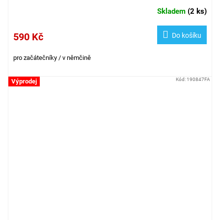
Skladem
(
2 ks
)
590 Kč
Do košíku
pro začátečníky / v němčině
Kód:
190847FA
Výprodej