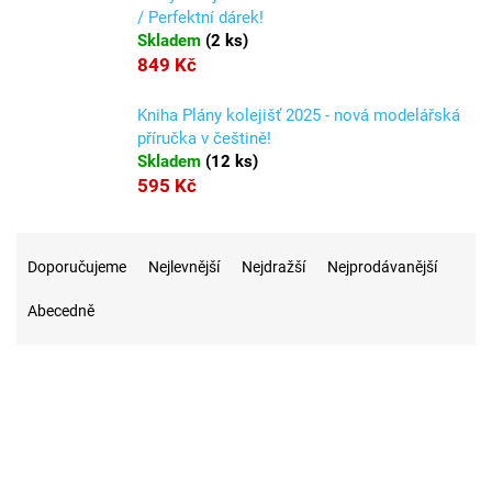
/ Perfektní dárek!
Skladem
(
2 ks
)
849 Kč
Kniha Plány kolejišť 2025 - nová modelářská
příručka v češtině!
Skladem
(
12 ks
)
595 Kč
Ř
a
Doporučujeme
Nejlevnější
Nejdražší
Nejprodávanější
z
Abecedně
e
n
í
p
r
17
Na skladě
o
d
u