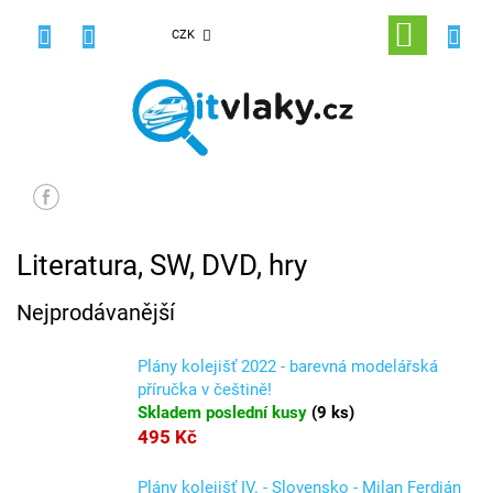
Přejít
na
NÁKUPNÍ
CZK
obsah
KOŠÍK
Literatura, SW, DVD, hry
Nejprodávanější
Plány kolejišť 2022 - barevná modelářská
příručka v češtině!
Skladem poslední kusy
(
9 ks
)
495 Kč
Plány kolejišť IV. - Slovensko - Milan Ferdián