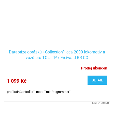
Databáze obrázků +Collection™ cca 2000 lokomotiv a
vozů pro TC a TP / Freiwald RR-CO
Prodej ukončen
1 099 Kč
DETAIL
pro TrainController™ nebo TrainProgrammer™
Kód:
71901NO