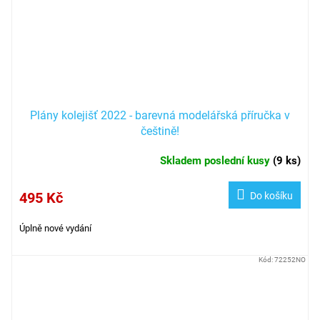
Plány kolejišť 2022 - barevná modelářská příručka v
češtině!
Skladem poslední kusy
(
9 ks
)
495 Kč
Do košíku
Úplně nové vydání
Kód:
72252NO