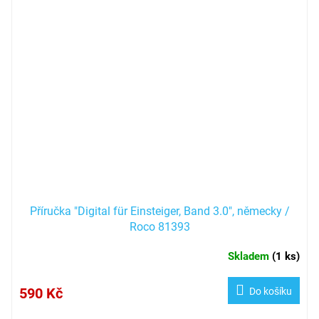
Příručka "Digital für Einsteiger, Band 3.0", německy /
Roco 81393
Skladem
(
1 ks
)
590 Kč
Do košíku