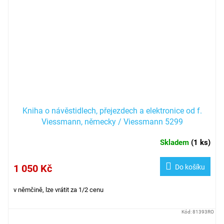
Kniha o návěstidlech, přejezdech a elektronice od f.
Viessmann, německy / Viessmann 5299
Skladem
(
1 ks
)
1 050 Kč
Do košíku
v němčině,
lze vrátit za 1/2 cenu
Kód:
81393RO