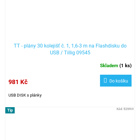
TT - plány 30 kolejišť č. 1, 1,6-3 m na Flashdisku do
USB / Tillig 09545
Skladem
(
1 ks
)
981 Kč
Do košíku
USB DISK s plánky
Kód:
5299VI
Tip