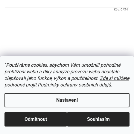
Kód:
CAT4
"
Používáme cookies, abychom Vám umožnili pohodlné
prohlížení webu a díky analýze provozu webu neustále
zlepšovali jeho funkce, výkon a použitelnost.
Zde si můžete
podrobně projít Podmínky ochrany osobních údajů
.
Nastavení
Hlavní katalog PECO anglicky / CAT-8
Odmítnout
Souhlasím
není skladem