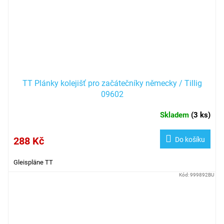
TT Plánky kolejišť pro začátečníky německy / Tillig
09602
Skladem
(
3 ks
)
288 Kč
Do košíku
Gleispläne TT
Kód:
999892BU