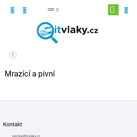
Přejít
na
NÁKUPNÍ
CZK
obsah
KOŠÍK
Mrazící a pivní
Z
á
p
a
Kontakt
t
í
obchod
@
itvlaky.cz