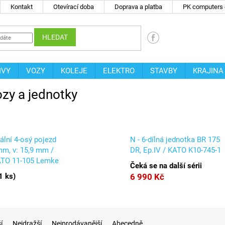
Kontakt
Otevírací doba
Doprava a platba
PK computers -
HLEDAT
IVY
VOZY
KOLEJE
ELEKTRO
STAVBY
KRAJINA
zy a jednotky
zální 4-osý pojezd
N - 6-dílná jednotka BR 175
mm, v: 15,9 mm /
DR, Ep.IV / KATO K10-745-1
ATO 11-105 Lemke
Čeká se na další sérii
1 ks
)
6 990 Kč
í
Nejdražší
Nejprodávanější
Abecedně