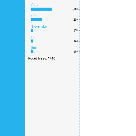
ČSD
Novinka 2025
(56%)
Novinka
ČD
(29%)
Slovensko
(5%)
DR
(4%)
jiné
(6%)
Počet hlasů:
1410
N - Dieselová jednotka 
/ Fleischmanm 776001
6 584 Kč