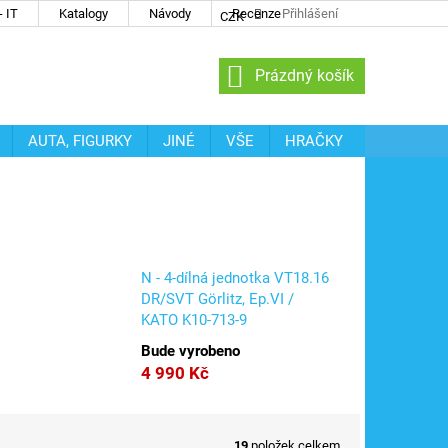
 IT
Katalogy
Návody
Recenze
Přihlášení
CZK
NÁKUPNÍ
Prázdný košík
KOŠÍK
AUTA, FIGURKY
JINÉ
VŠE
HRAČKY
N - 4-dílná jednotka VT18.16
DR/SVT Görlitz, Ep.VI /
KATO K10-713-9
Bude vyrobeno
4 990 Kč
19
položek celkem