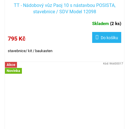
TT - Nádobový vůz Paoj 10 s nástavbou POSISTA,
stavebnice / SDV Model 12098
Skladem
(
2 ks
)
795 Kč
Do košíku
stavebnice/ kit / baukasten
Kód:
96400017
Akce
Novinka