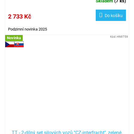
Skladem
(
7 ks
)
2 733 Kč
Do košíku
Podzimní novinka 2025
Kód:
HN9759
Novinka
TT - 2-dílný set silových vozů "CZ-interfracht", zelené,