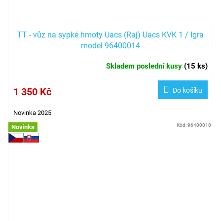
TT - vůz na sypké hmoty Uacs (Raj) Uacs KVK 1 / Igra
model 96400014
Skladem poslední kusy
(
15 ks
)
1 350 Kč
Do košíku
Novinka 2025
Kód:
96400010
Novinka