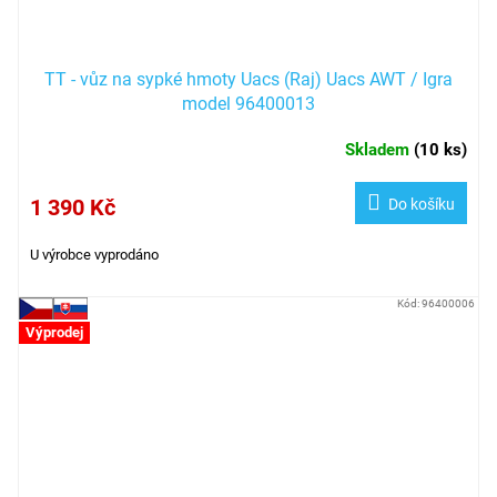
TT - vůz na sypké hmoty Uacs (Raj) Uacs AWT / Igra
model 96400013
Skladem
(
10 ks
)
1 390 Kč
Do košíku
U výrobce vyprodáno
Kód:
96400006
Výprodej