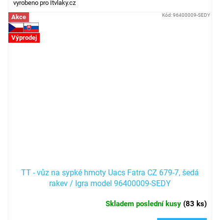
vyrobeno pro Itvlaky.cz
Kód:
96400009-SEDY
Akce
Výprodej
TT - vůz na sypké hmoty Uacs Fatra CZ 679-7, šedá
rakev / Igra model 96400009-SEDY
Skladem poslední kusy
(
83 ks
)