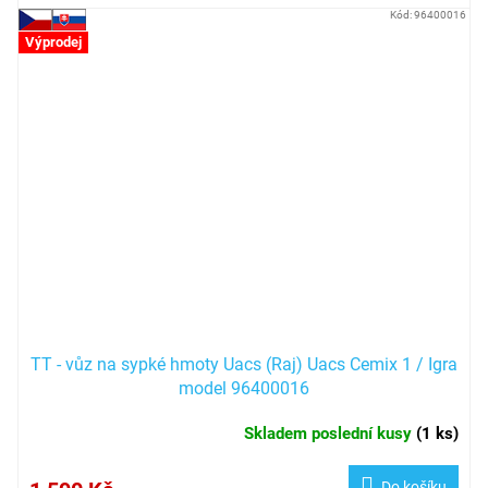
Kód:
96400016
Výprodej
TT - vůz na sypké hmoty Uacs (Raj) Uacs Cemix 1 / Igra
model 96400016
Skladem poslední kusy
(
1 ks
)
Do košíku