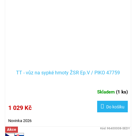
TT - vůz na sypké hmoty ŽSR Ep.V / PIKO 47759
Skladem
(
1 ks
)
1 029 Kč
Do košíku
Novinka 2026
Kód:
96400008-SEDY
Akce