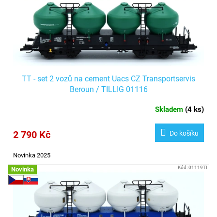
d
u
k
t
ů
TT - set 2 vozů na cement Uacs CZ Transportservis
Beroun / TILLIG 01116
Skladem
(
4 ks
)
2 790 Kč
Do košíku
Novinka 2025
Kód:
01119TI
Novinka