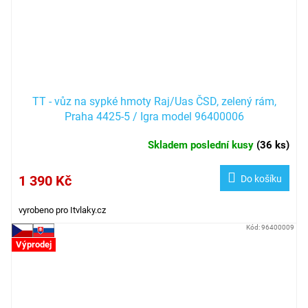
TT - vůz na sypké hmoty Raj/Uas ČSD, zelený rám,
Praha 4425-5 / Igra model 96400006
Skladem poslední kusy
(
36 ks
)
1 390 Kč
Do košíku
vyrobeno pro Itvlaky.cz
Kód:
96400009
Výprodej