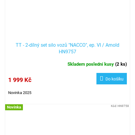
TT - 2-dílný set silo vozů "NACCO", ep. VI / Arnold
HN9757
Skladem poslední kusy
(
2 ks
)
1 999 Kč
Do košíku
Novinka 2025
Kód:
HN9758
Novinka