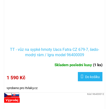
TT - vůz na sypké hmoty Uacs Fatra CZ 679-7, šedo-
modrý rám / Igra model 96400009
Skladem poslední kusy
(
1 ks
)
1 590 Kč
Do košíku
vyrobeno pro Itvlaky.cz
Kód:
96400012
Výprodej