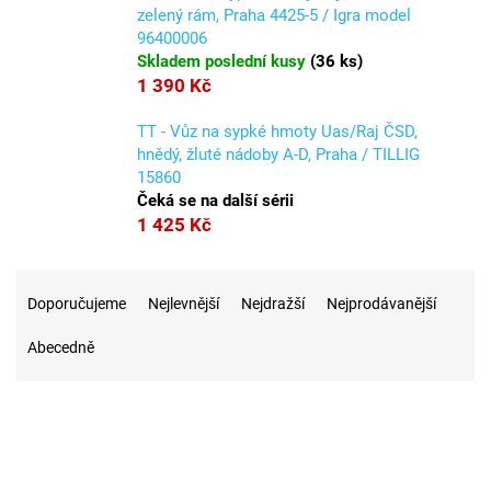
zelený rám, Praha 4425-5 / Igra model
96400006
Skladem poslední kusy
(
36 ks
)
1 390 Kč
TT - Vůz na sypké hmoty Uas/Raj ČSD,
hnědý, žluté nádoby A-D, Praha / TILLIG
15860
Čeká se na další sérii
1 425 Kč
Ř
a
Doporučujeme
Nejlevnější
Nejdražší
Nejprodávanější
z
Abecedně
e
n
í
p
r
25
Na skladě
o