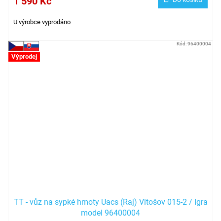
1 590 Kč
U výrobce vyprodáno
Kód:
96400004
Výprodej
TT - vůz na sypké hmoty Uacs (Raj) Vitošov 015-2 / Igra
model 96400004