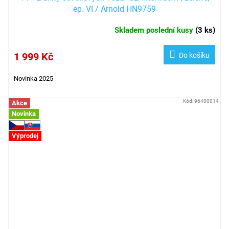
ep. VI / Arnold HN9759
Skladem poslední kusy
(
3 ks
)
1 999 Kč
Do košíku
Novinka 2025
Kód:
96400014
Akce
Novinka
Výprodej