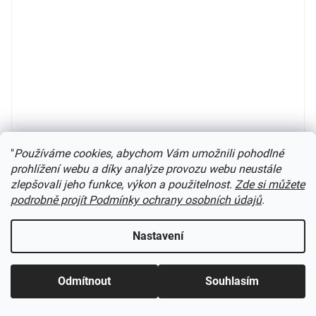
"
Používáme cookies, abychom Vám umožnili pohodlné
prohlížení webu a díky analýze provozu webu neustále
zlepšovali jeho funkce, výkon a použitelnost.
Zde si můžete
podrobně projít Podmínky ochrany osobních údajů
.
TT - set 2 vozů na cereálie “Transcéréales” CTC / Arnold
HN9748
Nastavení
Skladem poslední kusy
(
2 ks
)
Odmítnout
Souhlasím
1 799 Kč
Do košíku