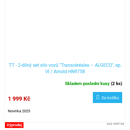
TT - 2-dílný set silo vozů "Transcéréales – ALGECO", ep.
VI / Arnold HN9758
Skladem poslední kusy
(
2 ks
)
1 999 Kč
Do košíku
Novinka 2025
Kód:
HN9748
Výprodej