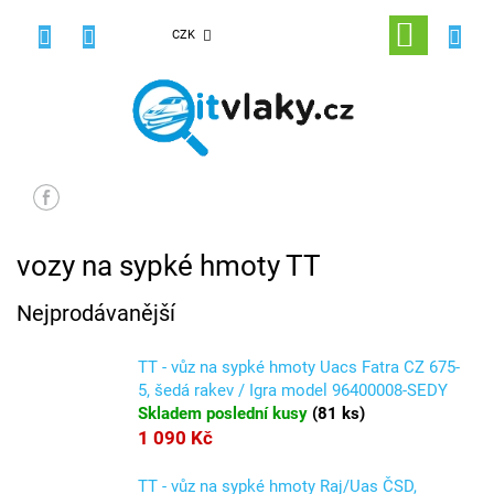
Přejít
na
NÁKUPNÍ
CZK
obsah
KOŠÍK
vozy na sypké hmoty TT
Nejprodávanější
TT - vůz na sypké hmoty Uacs Fatra CZ 675-
5, šedá rakev / Igra model 96400008-SEDY
Skladem poslední kusy
(
81 ks
)
1 090 Kč
TT - vůz na sypké hmoty Raj/Uas ČSD,