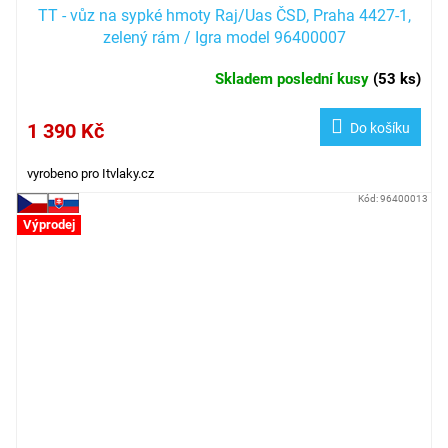
TT - vůz na sypké hmoty Raj/Uas ČSD, Praha 4427-1,
zelený rám / Igra model 96400007
Skladem poslední kusy
(
53 ks
)
1 390 Kč
Do košíku
vyrobeno pro Itvlaky.cz
Kód:
96400013
Výprodej