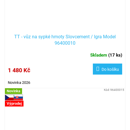
TT - vůz na sypké hmoty Slovcement / Igra Model
96400010
Skladem
(
17 ks
)
1 480 Kč
Do košíku
Novinka 2026
Kód:
96400015
Novinka
Výprodej