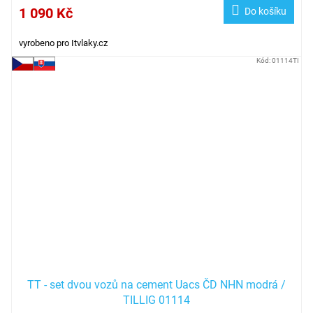
1 090 Kč
Do košíku
vyrobeno pro Itvlaky.cz
Kód:
01114TI
TT - set dvou vozů na cement Uacs ČD NHN modrá /
TILLIG 01114