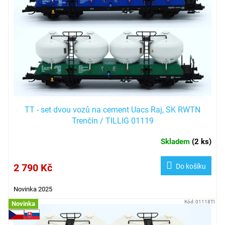
TT - set dvou vozů na cement Uacs Raj, SK RWTN
Trenčín / TILLIG 01119
Skladem
(
2 ks
)
2 790 Kč
Do košíku
Novinka 2025
Kód:
01118TI
Novinka