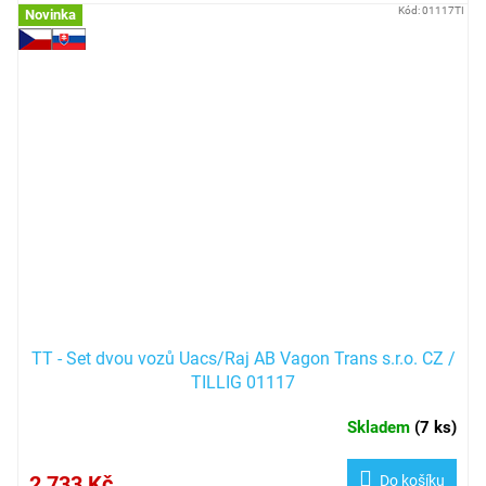
Kód:
01117TI
Novinka
TT - Set dvou vozů Uacs/Raj AB Vagon Trans s.r.o. CZ /
TILLIG 01117
Skladem
(
7 ks
)
2 733 Kč
Do košíku