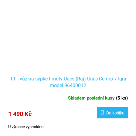
TT - vůz na sypké hmoty Uacs (Raj) Uacs Cemex / Igra
model 96400012
Skladem poslední kusy
(
5 ks
)
1 490 Kč
Do košíku
U výrobce vyprodáno