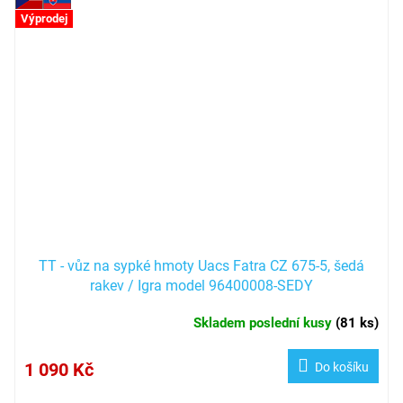
Výprodej
TT - vůz na sypké hmoty Uacs Fatra CZ 675-5, šedá
rakev / Igra model 96400008-SEDY
Skladem poslední kusy
(
81 ks
)
1 090 Kč
Do košíku