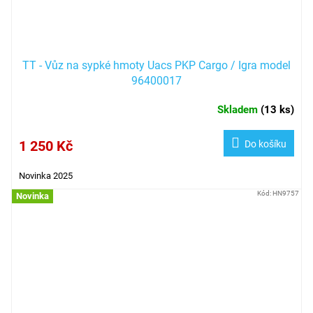
TT - Vůz na sypké hmoty Uacs PKP Cargo / Igra model
96400017
Skladem
(
13 ks
)
1 250 Kč
Do košíku
Novinka 2025
Kód:
HN9757
Novinka