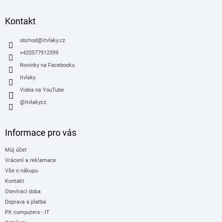
í
p
p
a
Kontakt
r
t
v
í
obchod
@
itvlaky.cz
k
y
+420577912599
v
Novinky na Facebooku
ý
itvlaky
p
i
Videa na YouTube
s
@itvlakycz
u
Informace pro vás
Můj účet
Vrácení a reklamace
Vše o nákupu
Kontakt
Otevírací doba
Doprava a platba
PK computers - IT