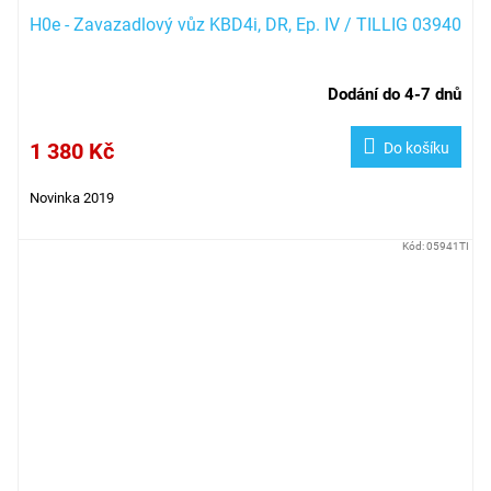
H0e - Zavazadlový vůz KBD4i, DR, Ep. IV / TILLIG 03940
Dodání do 4-7 dnů
1 380 Kč
Do košíku
Novinka 2019
Kód:
05941TI