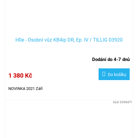
H0e - Osobní vůz KB4ip DR, Ep. IV / TILLIG 03920
Dodání do 4-7 dnů
1 380 Kč
Do košíku
NOVINKA 2021 Září
Kód:
03984TI