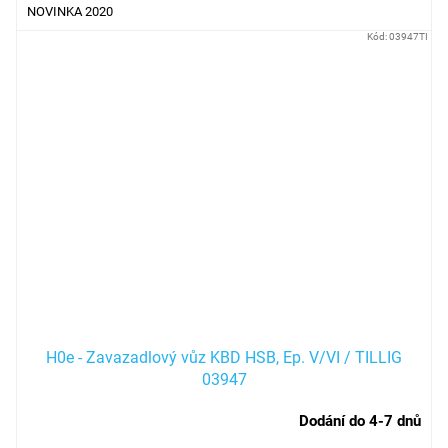
NOVINKA 2020
Kód:
03947TI
H0e - Zavazadlový vůz KBD HSB, Ep. V/VI / TILLIG
03947
Dodání do 4-7 dnů