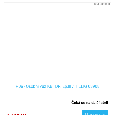
Kód:
03908TI
H0e - Osobní vůz KBi, DR, Ep.III / TILLIG 03908
Čeká se na další sérii