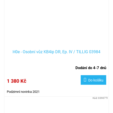
H0e - Osobní vůz KB4ip DR, Ep. IV / TILLIG 03984
Dodání do 4-7 dnů
1 380 Kč
Do košíku
Podzimní novinka 2021
Kód:
03907TI