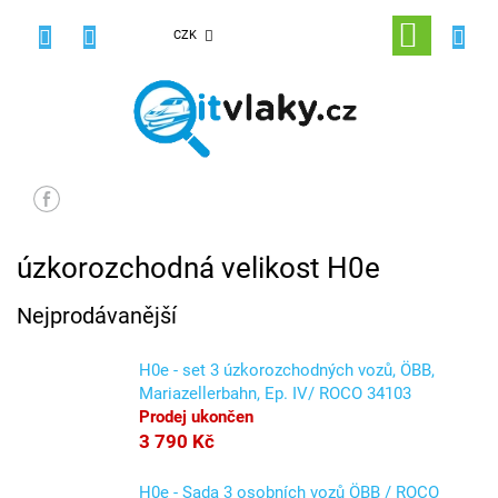
Přejít
na
NÁKUPNÍ
CZK
obsah
KOŠÍK
úzkorozchodná velikost H0e
Nejprodávanější
H0e - set 3 úzkorozchodných vozů, ÖBB,
Mariazellerbahn, Ep. IV/ ROCO 34103
Prodej ukončen
3 790 Kč
H0e - Sada 3 osobních vozů ÖBB / ROCO