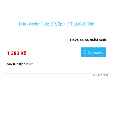
H0e - Osobní vůz, DR, Ep.III / TILLIG 03986
Čeká se na další sérii
1 380 Kč
Do košíku
Novinka říjen 2022
Kód:
03982TI