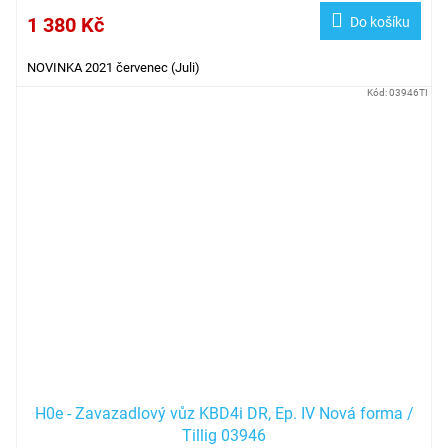
1 380 Kč
Do košíku
NOVINKA 2021 červenec (Juli)
Kód:
03946TI
H0e - Zavazadlový vůz KBD4i DR, Ep. IV Nová forma /
Tillig 03946