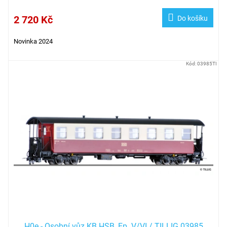
2 720 Kč
Do košíku
Novinka 2024
Kód:
03985TI
H0e - Osobní vůz KB HSB, Ep. V/VI / TILLIG 03985