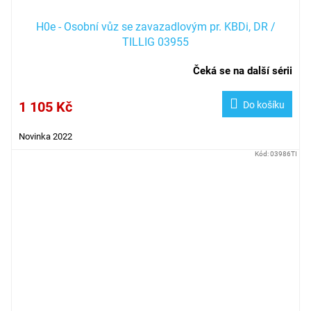
H0e - Osobní vůz se zavazadlovým pr. KBDi, DR /
TILLIG 03955
Čeká se na další sérii
1 105 Kč
Do košíku
Novinka 2022
Kód:
03986TI