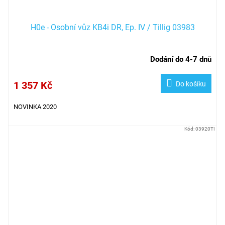
H0e - Osobní vůz KB4i DR, Ep. IV / Tillig 03983
Dodání do 4-7 dnů
1 357 Kč
Do košíku
NOVINKA 2020
Kód:
03920TI