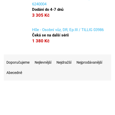
6240004
Dodání do 4-7 dnů
3 305 Kč
H0e - Osobní vůz, DR, Ep.III / TILLIG 03986
Čeká se na další sérii
1 380 Kč
Ř
a
Doporučujeme
Nejlevnější
Nejdražší
Nejprodávanější
z
Abecedně
e
n
í
p
r
o
d
u