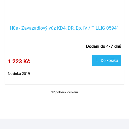
H0e - Zavazadlový vůz KD4, DR, Ep. IV / TILLIG 05941
Dodání do 4-7 dnů
1 223 Kč
Do košíku
Novinka 2019
17
položek celkem
O
v
l
á
d
Z
a
á
c