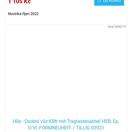
1 105 Kč
Do košíku
Novinka říjen 2022
Kód:
03921TI
H0e - Osobní vůz KBtr mit Traglastenabteil HSB, Ep.
V/VI -FORMNEUHEIT- / TILLIG 03921