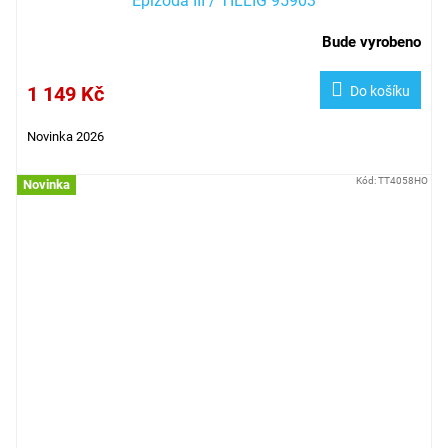
Epizoda III / TILLIG 95903
Bude vyrobeno
1 149 Kč
Do košíku
Novinka 2026
Kód:
TT4058HO
Novinka