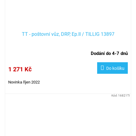
TT - poštovní vůz, DRP, Ep.II / TILLIG 13897
Dodání do 4-7 dnů
1 271 Kč
Do košíku
Novinka říjen 2022
Kód:
16821TI