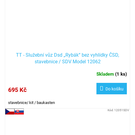
TT - Služební vůz Dsd „Rybák“ bez vyhlídky ČSD,
stavebnice / SDV Model 12062
Skladem
(
1 ks
)
695 Kč
Do košíku
stavebnice/ kit / baukasten
Kód:
12051SDV