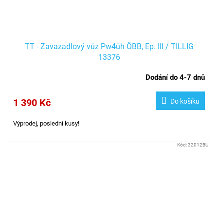
TT - Zavazadlový vůz Pw4üh ÖBB, Ep. III / TILLIG
13376
Dodání do 4-7 dnů
1 390 Kč
Do košíku
Výprodej, poslední kusy!
Kód:
32012BU