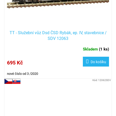
TT - Služební vůz Dsd ČSD Rybák, ep. IV, stavebnice /
SDV 12063
Skladem
(
1 ks
)
695 Kč
Do košíku
nové číslo od 3 /2020
Kód:
12062SDV