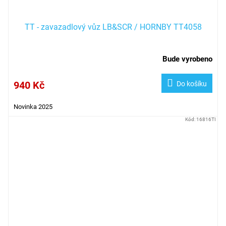
TT - zavazadlový vůz LB&SCR / HORNBY TT4058
Bude vyrobeno
940 Kč
Do košíku
Novinka 2025
Kód:
16816TI