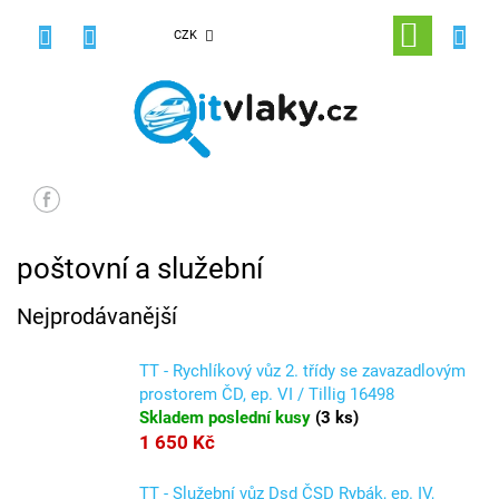
Přejít
na
NÁKUPNÍ
CZK
obsah
KOŠÍK
poštovní a služební
Nejprodávanější
TT - Rychlíkový vůz 2. třídy se zavazadlovým
prostorem ČD, ep. VI / Tillig 16498
Skladem poslední kusy
(
3 ks
)
1 650 Kč
TT - Služební vůz Dsd ČSD Rybák, ep. IV,