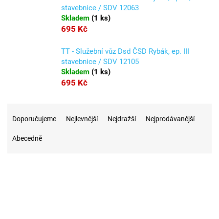
stavebnice / SDV 12063
Skladem
(
1 ks
)
695 Kč
TT - Služební vůz Dsd ČSD Rybák, ep. III
stavebnice / SDV 12105
Skladem
(
1 ks
)
695 Kč
Ř
a
Doporučujeme
Nejlevnější
Nejdražší
Nejprodávanější
z
Abecedně
e
n
í
p
r
5
Na skladě
o
d
u