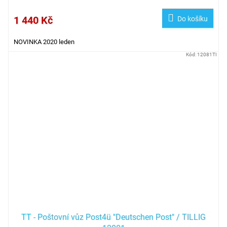
1 440 Kč
Do košíku
NOVINKA 2020 leden
Kód:
12081TI
TT - Poštovní vůz Post4ü "Deutschen Post" / TILLIG