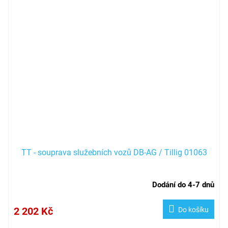
TT - souprava služebních vozů DB-AG / Tillig 01063
Dodání do 4-7 dnů
2 202 Kč
Do košíku