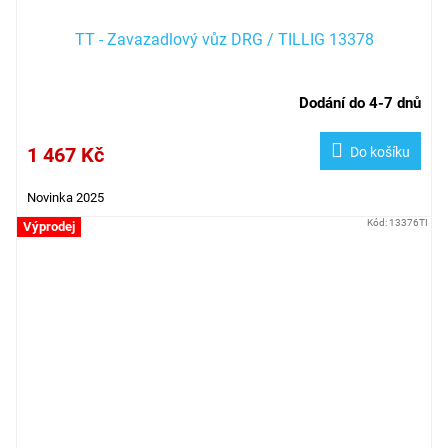
TT - Zavazadlový vůz DRG / TILLIG 13378
Dodání do 4-7 dnů
1 467 Kč
Do košíku
Novinka 2025
Kód:
13376TI
Výprodej