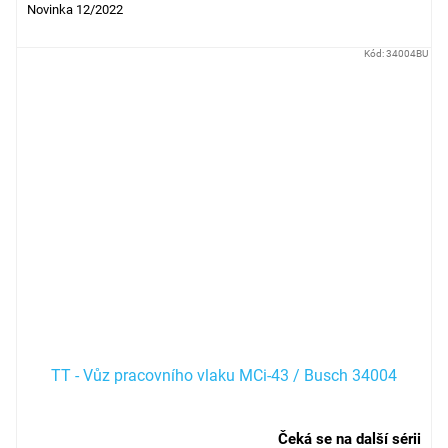
Novinka 12/2022
Kód:
34004BU
TT - Vůz pracovního vlaku MCi-43 / Busch 34004
Čeká se na další sérii