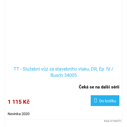
TT - Služební vůz ze stavebního vlaku, DR, Ep. IV /
Busch 34005
Čeká se na další sérii
1 115 Kč
Do košíku
Novinka 2020
Kód:
01063TI