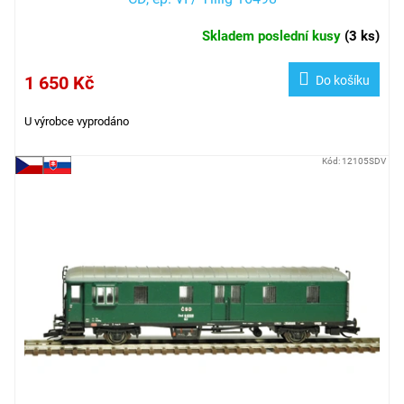
Skladem poslední kusy
(
3 ks
)
1 650 Kč
Do košíku
U výrobce vyprodáno
Kód:
12105SDV