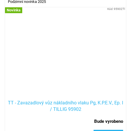
Podzimní novinka 2025
Kód:
95902TI
Novinka
TT - Zavazadlový vůz nákladního vlaku Pg, K.P.E.V., Ep. I
/ TILLIG 95902
Bude vyrobeno