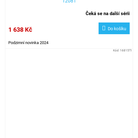
12081
Čeká se na další sérii
1 638 Kč
Do košíku
Podzimní novinka 2024
Kód:
16815TI