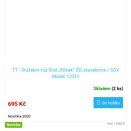
TT - Služební vůz Dsd „Rybák“ ČD, stavebnice / SDV
Model 12051
Skladem
(
2 ks
)
695 Kč
Do košíku
Novinka 2020
Kód:
12082TI
Novinka