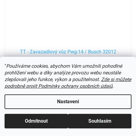
TT - Zavazadlový vůz Pwg-14 / Busch 32012
"
Používáme cookies, abychom Vám umožnili pohodlné
Čeká se na další sérii
prohlížení webu a díky analýze provozu webu neustále
zlepšovali jeho funkce, výkon a použitelnost.
Zde si můžete
podrobně projít Podmínky ochrany osobních údajů
.
953 Kč
Do košíku
služební vůz
Nastavení
25
položek celkem
O
Odmítnout
Souhlasím
v
l
á