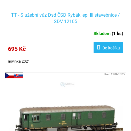
TT - Služební vůz Dsd ČSD Rybák, ep. III stavebnice /
SDV 12105
Skladem
(
1 ks
)
695 Kč
Do košíku
novinka 2021
Kód:
12063SDV