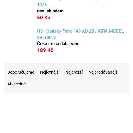
1073
není skladem
50 Kč
H0 - Obtisky Tatra 148 AD-20 / IGRA MODEL
99110022
Čeká se na další sérii
189 Kč
Ř
a
Doporučujeme
Nejlevnější
Nejdražší
Nejprodávanější
z
Abecedně
e
n
í
p
r
4
Na skladě
o
d
u