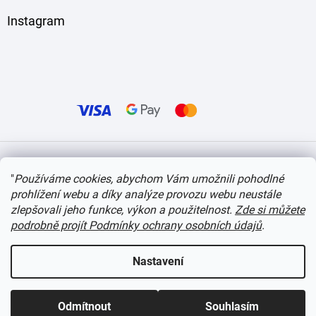
Instagram
Vytvořil Shoptet
"
Používáme cookies, abychom Vám umožnili pohodlné
prohlížení webu a díky analýze provozu webu neustále
Copyright 2026
itvlaky.cz
. Všechna práva vyhrazena.
Upravit nastavení cookies
zlepšovali jeho funkce, výkon a použitelnost.
Zde si můžete
podrobně projít Podmínky ochrany osobních údajů
.
Nastavení
Odmítnout
Souhlasím