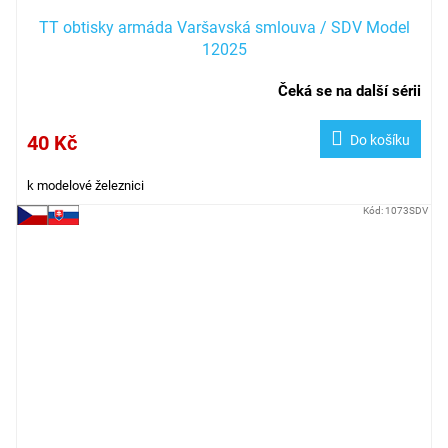
TT obtisky armáda Varšavská smlouva / SDV Model
12025
Čeká se na další sérii
40 Kč
Do košíku
k modelové železnici
Kód:
1073SDV