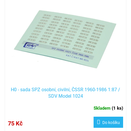
H0 - sada SPZ osobní, civilní, ČSSR 1960-1986 1:87 /
SDV Model 1024
Skladem
(
1 ks
)
75 Kč
Do košíku