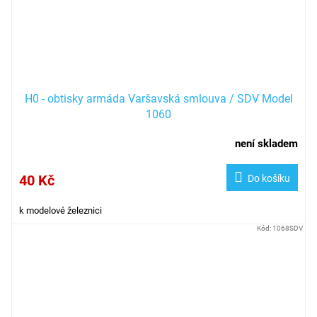
H0 - obtisky armáda Varšavská smlouva / SDV Model
1060
není skladem
40 Kč
Do košíku
k modelové železnici
Kód:
1068SDV