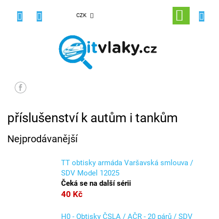
Přejít
na
NÁKUPNÍ
CZK
obsah
KOŠÍK
příslušenství k autům i tankům
Nejprodávanější
TT obtisky armáda Varšavská smlouva /
SDV Model 12025
Čeká se na další sérii
40 Kč
H0 - Obtisky ČSLA / AČR - 20 párů / SDV