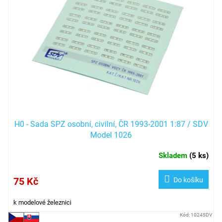
s
p
r
o
d
u
k
t
ů
H0 - Sada SPZ osobní, civilní, ČR 1993-2001 1:87 / SDV
Model 1026
Skladem
(
5 ks
)
75 Kč
Do košíku
k modelové železnici
Kód:
1024SDV