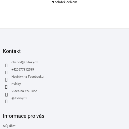
9
položek celkem
O
v
l
á
d
Z
a
á
c
í
p
p
a
Kontakt
r
t
v
í
obchod
@
itvlaky.cz
k
y
+420577912599
v
Novinky na Facebooku
ý
itvlaky
p
i
Videa na YouTube
s
@itvlakycz
u
Informace pro vás
Můj účet