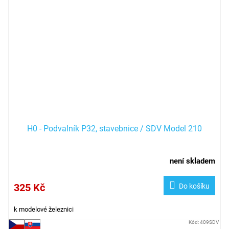
H0 - Podvalník P32, stavebnice / SDV Model 210
není skladem
325 Kč
Do košíku
k modelové železnici
Kód:
409SDV