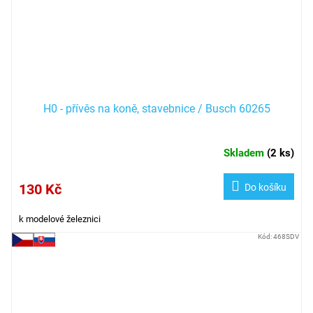
H0 - přívěs na koně, stavebnice / Busch 60265
Skladem
(
2 ks
)
130 Kč
Do košíku
k modelové železnici
Kód:
468SDV