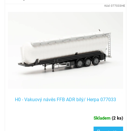
Kód:
077033HE
H0 - Vakuový návěs FFB ADR bílý/ Herpa 077033
Skladem
(
2 ks
)