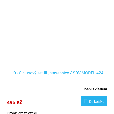
H0 - Cirkusový set III., stavebnice / SDV MODEL 424
není skladem
495 Kč
Do košíku
k modelové železnici