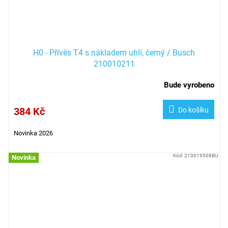
H0 - Přívěs T4 s nákladem uhlí, černý / Busch
210010211
Bude vyrobeno
384 Kč
Do košíku
Novinka 2026
Kód:
210019508BU
Novinka