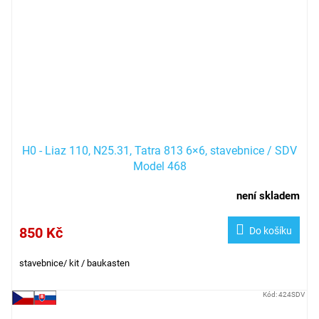
H0 - Liaz 110, N25.31, Tatra 813 6×6, stavebnice / SDV
Model 468
není skladem
850 Kč
Do košíku
stavebnice/ kit / baukasten
Kód:
424SDV