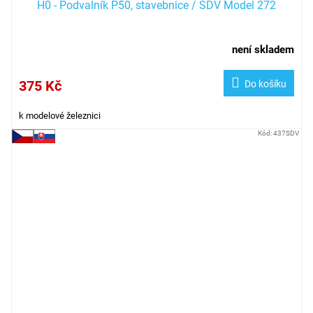
H0 - Podvalník P50, stavebnice / SDV Model 272
není skladem
375 Kč
Do košíku
k modelové železnici
Kód:
437SDV