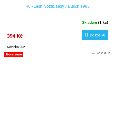
H0 - Lesní vozík, šedý / Busch 1985
Skladem
(
1 ks
)
394 Kč
Do košíku
Novinka 2021
Kód:
053099HE
Nová série