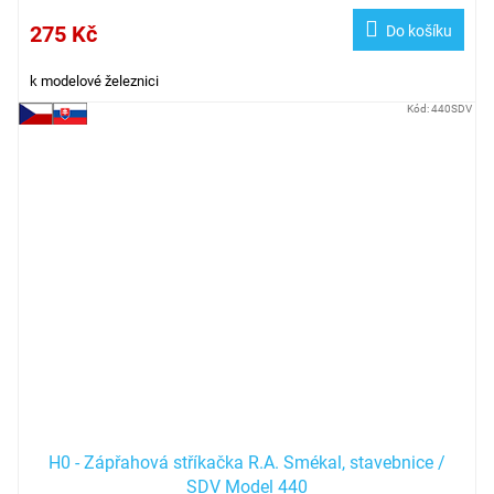
275 Kč
Do košíku
k modelové železnici
Kód:
440SDV
H0 - Zápřahová stříkačka R.A. Smékal, stavebnice /
SDV Model 440