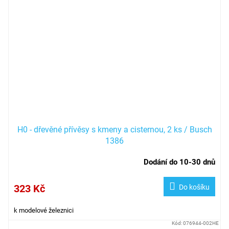
H0 - dřevěné přívěsy s kmeny a cisternou, 2 ks / Busch
1386
Dodání do 10-30 dnů
323 Kč
Do košíku
k modelové železnici
Kód:
076944-002HE