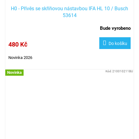
H0 - Přívěs se skříňovou nástavbou IFA HL 10 / Busch
53614
Bude vyrobeno
480 Kč
Do košíku
Novinka 2026
Kód:
210010211BU
Novinka