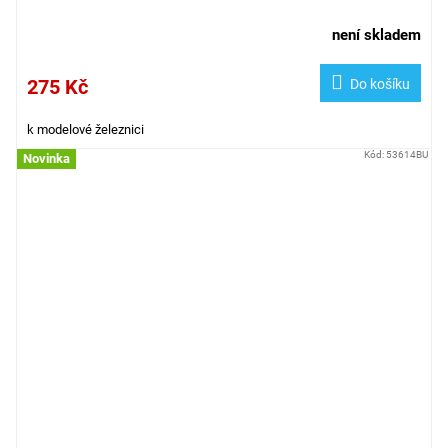
není skladem
275 Kč
Do košíku
k modelové železnici
Kód:
53614BU
Novinka