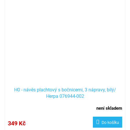
H0 - návěs plachtový s bočnicemi, 3 nápravy, bílý/
Herpa 076944-002
není skladem
349 Kč
Do košíku