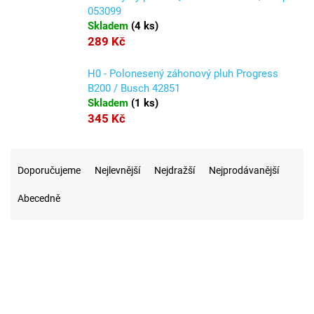
053099
Skladem
(
4 ks
)
289 Kč
H0 - Polonesený záhonový pluh Progress
B200 / Busch 42851
Skladem
(
1 ks
)
345 Kč
Ř
a
Doporučujeme
Nejlevnější
Nejdražší
Nejprodávanější
z
Abecedně
e
n
í
p
r
7
Na skladě
o
d
u