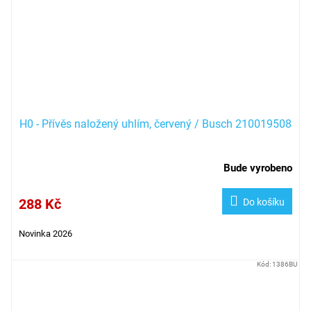
H0 - Přívěs naložený uhlím, červený / Busch 210019508
Bude vyrobeno
288 Kč
Do košíku
Novinka 2026
Kód:
1386BU