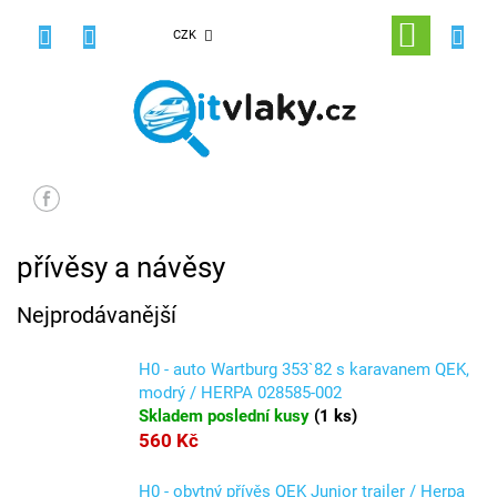
Přejít
na
NÁKUPNÍ
CZK
obsah
KOŠÍK
přívěsy a návěsy
Nejprodávanější
H0 - auto Wartburg 353`82 s karavanem QEK,
modrý / HERPA 028585-002
Skladem poslední kusy
(
1 ks
)
560 Kč
H0 - obytný přívěs QEK Junior trailer / Herpa