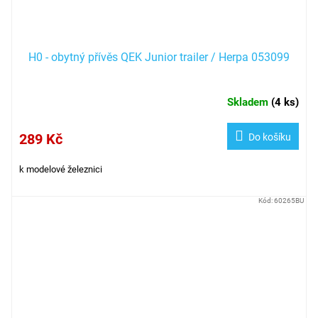
H0 - obytný přívěs QEK Junior trailer / Herpa 053099
Skladem
(
4 ks
)
289 Kč
Do košíku
k modelové železnici
Kód:
60265BU