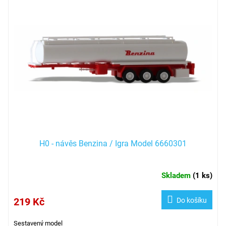
H0 - návěs Benzina / Igra Model 6660301
Skladem
(
1 ks
)
219 Kč
Do košíku
Sestavený model