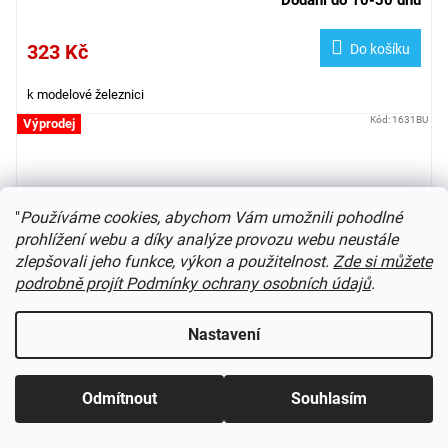
Dodání do 10-30 dnů
323 Kč
Do košíku
k modelové železnici
Kód:
1631BU
Výprodej
"
Používáme cookies, abychom Vám umožnili pohodlné
prohlížení webu a díky analýze provozu webu neustále
zlepšovali jeho funkce, výkon a použitelnost.
Zde si můžete
podrobně projít Podmínky ochrany osobních údajů
.
Nastavení
Odmítnout
Souhlasím
H0 - 2 transportní sáně / Busch 1631