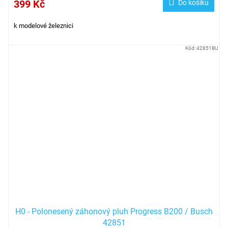
399 Kč
Do košíku
k modelové železnici
Kód:
42851BU
H0 - Polonesený záhonový pluh Progress B200 / Busch
42851