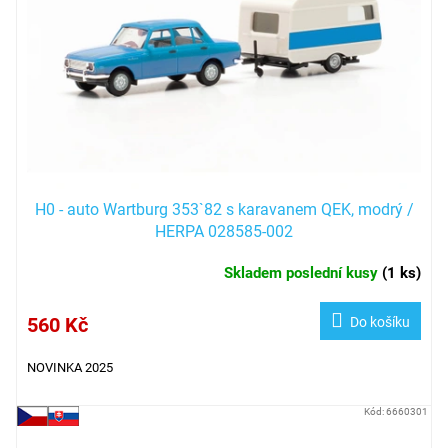
p
r
o
d
u
k
t
ů
H0 - auto Wartburg 353`82 s karavanem QEK, modrý /
HERPA 028585-002
Skladem poslední kusy
(
1 ks
)
560 Kč
Do košíku
NOVINKA 2025
Kód:
6660301