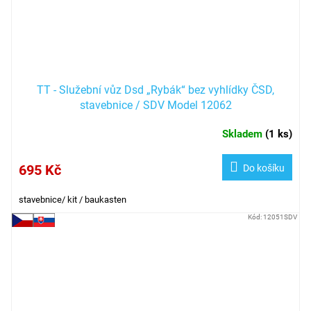
TT - Služební vůz Dsd „Rybák“ bez vyhlídky ČSD,
stavebnice / SDV Model 12062
Skladem
(
1 ks
)
695 Kč
Do košíku
stavebnice/ kit / baukasten
Kód:
12051SDV