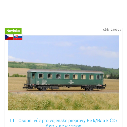
Sklad u výrobce
?
Položek k zobrazení:
17
V
Kód:
12100DV
Novinka
ý
p
i
s
p
r
o
d
u
k
t
ů
TT - Osobní vůz pro vojenské přepravy Be-k/Baa-k ČD/
ČSD / SDV 12100