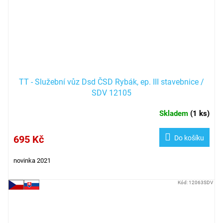
TT - Služební vůz Dsd ČSD Rybák, ep. III stavebnice /
SDV 12105
Skladem
(
1 ks
)
695 Kč
Do košíku
novinka 2021
Kód:
12063SDV