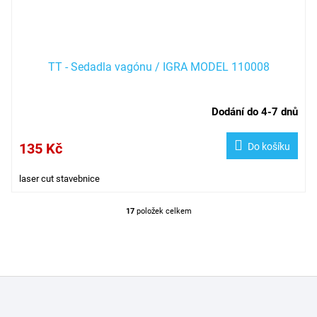
TT - Sedadla vagónu / IGRA MODEL 110008
Dodání do 4-7 dnů
135 Kč
Do košíku
laser cut stavebnice
17
položek celkem
O
v
l
á
d
Z
a
á
c
í
p