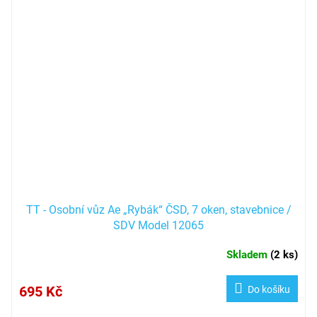
TT - Osobní vůz Ae „Rybák“ ČSD, 7 oken, stavebnice /
SDV Model 12065
Skladem
(
2 ks
)
695 Kč
Do košíku