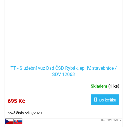
TT - Služební vůz Dsd ČSD Rybák, ep. IV, stavebnice /
SDV 12063
Skladem
(
1 ks
)
695 Kč
Do košíku
nové číslo od 3 /2020
Kód:
12065SDV