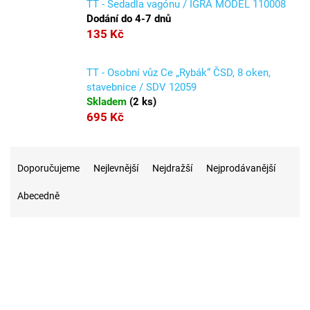
TT - Sedadla vagónu / IGRA MODEL 110008
Dodání do 4-7 dnů
135 Kč
TT - Osobní vůz Ce „Rybák“ ČSD, 8 oken,
stavebnice / SDV 12059
Skladem
(
2 ks
)
695 Kč
Ř
a
Doporučujeme
Nejlevnější
Nejdražší
Nejprodávanější
z
Abecedně
e
n
í
p
r
12
Na skladě
o
d
u