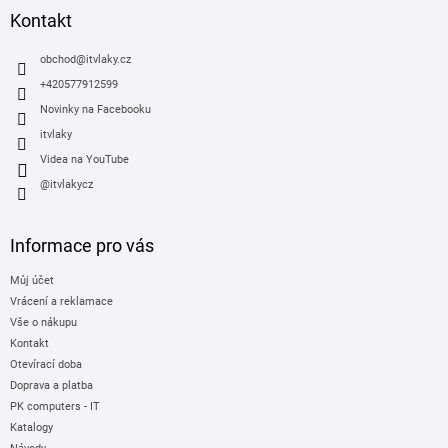
p
a
Kontakt
r
t
v
í
obchod
@
itvlaky.cz
k
y
+420577912599
v
Novinky na Facebooku
ý
itvlaky
p
i
Videa na YouTube
s
@itvlakycz
u
Informace pro vás
Můj účet
Vrácení a reklamace
Vše o nákupu
Kontakt
Otevírací doba
Doprava a platba
PK computers - IT
Katalogy