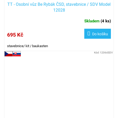
TT - Osobní vůz Be Rybák ČSD, stavebnice / SDV Model
12028
Skladem
(
4 ks
)
695 Kč
Do košíku
stavebnice/ kit / baukasten
Kód:
12064SDV