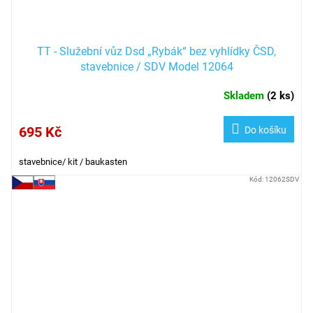
TT - Služební vůz Dsd „Rybák“ bez vyhlídky ČSD,
stavebnice / SDV Model 12064
Skladem
(
2 ks
)
695 Kč
Do košíku
stavebnice/ kit / baukasten
Kód:
12062SDV