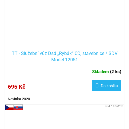
TT - Služební vůz Dsd „Rybák“ ČD, stavebnice / SDV
Model 12051
Skladem
(
2 ks
)
695 Kč
Do košíku
Novinka 2020
Kód:
18062ES