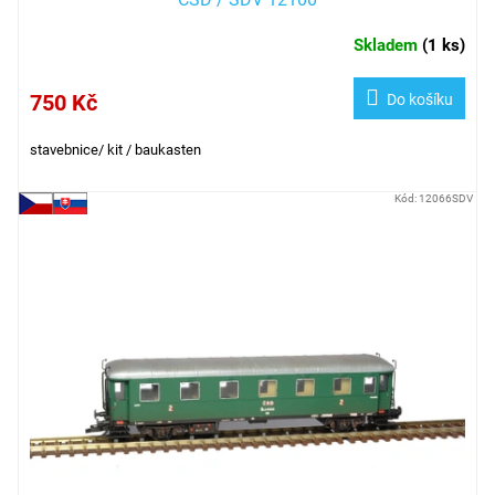
Skladem
(
1 ks
)
750 Kč
Do košíku
stavebnice/ kit / baukasten
Kód:
12066SDV