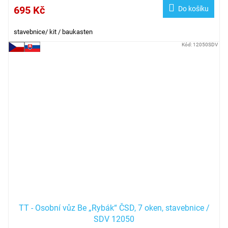
695 Kč
Do košíku
stavebnice/ kit / baukasten
Kód:
12050SDV
TT - Osobní vůz Be „Rybák“ ČSD, 7 oken, stavebnice /
SDV 12050