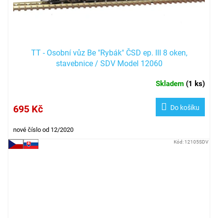
TT - Osobní vůz Be "Rybák" ČSD ep. III 8 oken,
stavebnice / SDV Model 12060
Skladem
(
1 ks
)
695 Kč
Do košíku
nové číslo od 12/2020
Kód:
12105SDV