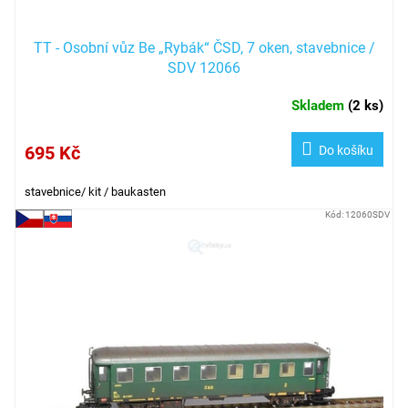
TT - Osobní vůz Be „Rybák“ ČSD, 7 oken, stavebnice /
SDV 12066
Skladem
(
2 ks
)
695 Kč
Do košíku
stavebnice/ kit / baukasten
Kód:
12060SDV