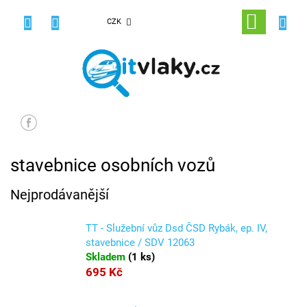
Přejít
na
NÁKUPNÍ
CZK
obsah
KOŠÍK
stavebnice osobních vozů
Nejprodávanější
TT - Služební vůz Dsd ČSD Rybák, ep. IV,
stavebnice / SDV 12063
Skladem
(
1 ks
)
695 Kč