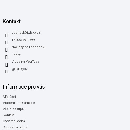
Z
a
á
c
í
p
p
a
Kontakt
r
t
v
í
obchod
@
itvlaky.cz
k
y
+420577912599
v
Novinky na Facebooku
ý
itvlaky
p
i
Videa na YouTube
s
@itvlakycz
u
Informace pro vás
Můj účet
Vrácení a reklamace
Vše o nákupu
Kontakt
Otevírací doba
Doprava a platba