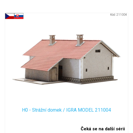
Položek k zobrazení:
5
V
Kód:
211004
ý
p
i
s
p
r
o
d
u
k
t
ů
H0 - Strážní domek / IGRA MODEL 211004
Čeká se na další sérii