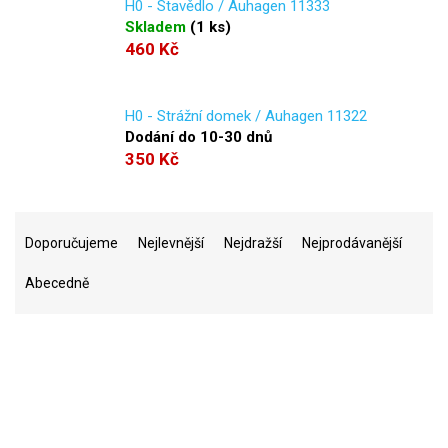
H0 - Stavědlo / Auhagen 11333
Skladem
(
1 ks
)
460 Kč
H0 - Strážní domek / Auhagen 11322
Dodání do 10-30 dnů
350 Kč
Ř
a
Doporučujeme
Nejlevnější
Nejdražší
Nejprodávanější
z
Abecedně
e
n
í
p
r
o
d
u