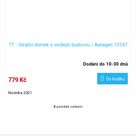
TT - Strážní domek s vedlejší budovou / Auhagen 13347
Dodání do 10-30 dnů
779 Kč
Do košíku
Novinka 2021
5
položek celkem
O
v
l
á
d