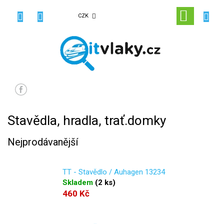
Přejít
na
NÁKUPN
CZK
obsah
KOŠÍK
Stavědla, hradla, trať.domky
Nejprodávanější
TT - Stavědlo / Auhagen 13234
Skladem
(
2 ks
)
460 Kč