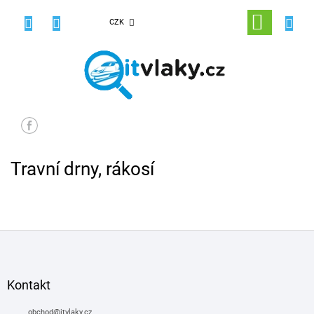
Přejít
na
NÁKUPNÍ
CZK
obsah
KOŠÍK
Travní drny, rákosí
Z
á
p
a
Kontakt
t
í
obchod
@
itvlaky.cz