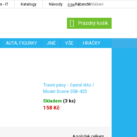
 - IT
Katalogy
Návody
Recenze
Přihlášení
CZK
NÁKUPNÍ
Prázdný košík
KOŠÍK
AUTA, FIGURKY
JINÉ
VŠE
HRAČKY
Travní pásy - časné léto /
Model Scene 058-42S
Skladem
(
3 ks
)
158 Kč
6
položek celkem