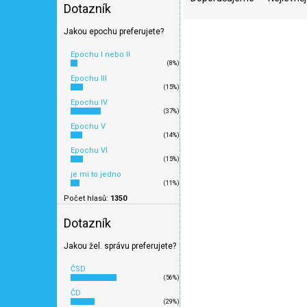
Dotazník
z
e
V
Jakou epochu preferujete?
n
ý
Epochu I nebo II
í
p
(8%)
p
i
Epochu III
r
(15%)
s
o
Epochu IV
p
(37%)
d
r
Epochu V
u
o
(14%)
k
d
Epochu VI
(15%)
t
u
je mi to jedno
ů
k
(11%)
t
Počet hlasů:
1350
Travní pásy - jarní / M
ů
Dotazník
Jakou žel. správu preferujete?
ČSD
(56%)
158 Kč
ČD
(29%)