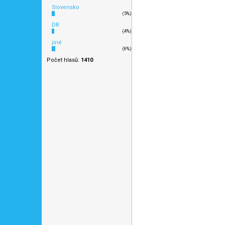
k modelové železnici
Slovensko
(5%)
DR
(4%)
jiné
(6%)
Počet hlasů:
1410
Travní pásy - časný po
058-44S
158 Kč
k modelové železnici