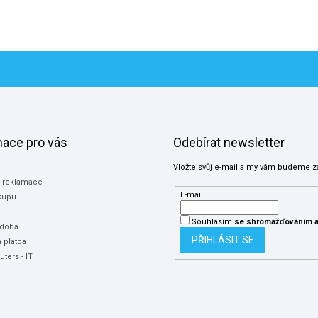
O
v
l
á
d
a
c
í
p
mace pro vás
Odebírat newsletter
r
v
Vložte svůj e-mail a my vám budeme z
k
a reklamace
y
E-mail
kupu
v
ý
Souhlasím
se shromažďováním
a
 doba
p
PŘIHLÁSIT SE
 platba
i
ters - IT
s
u