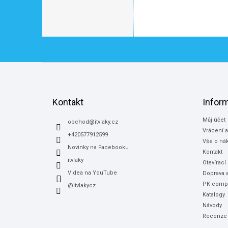
Z
á
p
a
Kontakt
Infor
t
Můj účet
í
obchod
@
itvlaky.cz
Vrácení 
+420577912599
Vše o ná
Novinky na Facebooku
Kontakt
itvlaky
Otevírací
Videa na YouTube
Doprava a
PK compu
@itvlakycz
Katalogy
Návody
Recenze