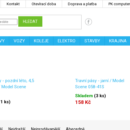
Kontakt
Otevírací doba
Doprava a platba
PK computers
HLEDAT
VY
VOZY
KOLEJE
ELEKTRO
STAVBY
KRAJINA
 - pozdní léto, 4,5
Travní pásy - jarní / Model
/ Model Scene
Scene 058-41S
Skladem
(
3 ks
)
(
1 ks
)
158 Kč
ší
Nejdražší
Nejprodávanější
Abecedně