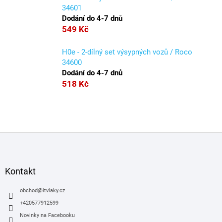
34601
Dodání do 4-7 dnů
549 Kč
H0e - 2-dílný set výsypných vozů / Roco
34600
Dodání do 4-7 dnů
518 Kč
Z
á
p
a
Kontakt
t
í
obchod
@
itvlaky.cz
+420577912599
Novinky na Facebooku