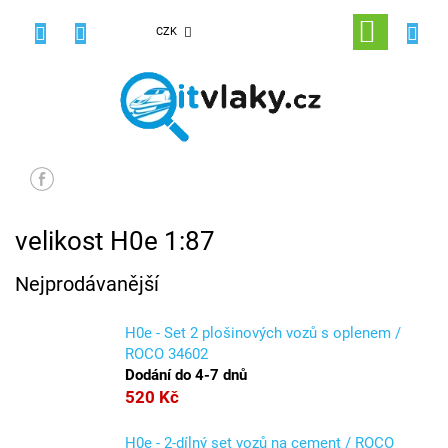
Přejít
na
NÁKUPNÍ
CZK
obsah
KOŠÍK
velikost H0e 1:87
Nejprodávanější
H0e - Set 2 plošinových vozů s oplenem /
ROCO 34602
Dodání do 4-7 dnů
520 Kč
H0e - 2-dílný set vozů na cement / ROCO