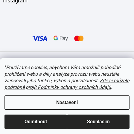
Instagram
Vytvořil Shoptet
"
Používáme cookies, abychom Vám umožnili pohodlné
prohlížení webu a díky analýze provozu webu neustále
Copyright 2026
itvlaky.cz
. Všechna práva vyhrazena.
Upravit nastavení cookies
zlepšovali jeho funkce, výkon a použitelnost.
Zde si můžete
podrobně projít Podmínky ochrany osobních údajů
.
Nastavení
Odmítnout
Souhlasím