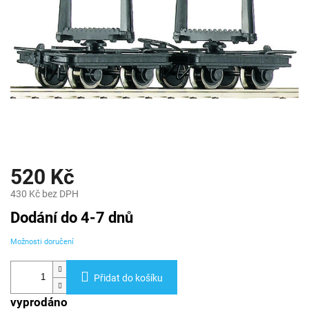
520 Kč
430 Kč bez DPH
Měrná
Dodání do 4-7 dnů
cena:
Možnosti doručení
Přidat do košíku
vyprodáno