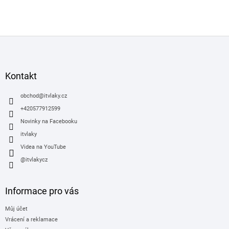
Z
á
p
a
Kontakt
t
í
obchod
@
itvlaky.cz
+420577912599
Novinky na Facebooku
itvlaky
Videa na YouTube
@itvlakycz
Informace pro vás
Můj účet
Vrácení a reklamace