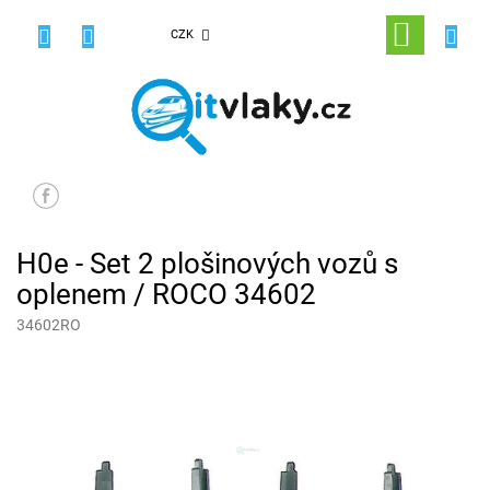
Přejít
na
NÁKUPNÍ
CZK
obsah
KOŠÍK
H0e - Set 2 plošinových vozů s
oplenem / ROCO 34602
34602RO