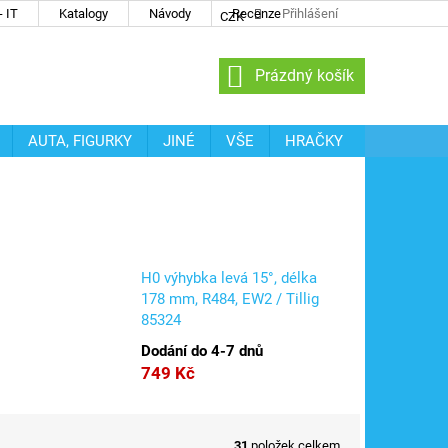
 IT
Katalogy
Návody
Recenze
Přihlášení
CZK
NÁKUPNÍ
Prázdný košík
KOŠÍK
AUTA, FIGURKY
JINÉ
VŠE
HRAČKY
H0 výhybka levá 15°, délka
178 mm, R484, EW2 / Tillig
85324
Dodání do 4-7 dnů
749 Kč
31
položek celkem