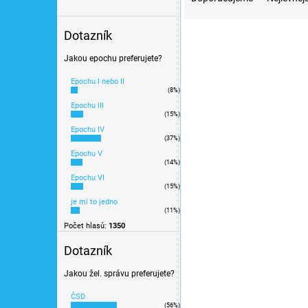
Položek k zobrazení:
31
z
e
V
Dotazník
n
ý
í
Jakou epochu preferujete?
p
p
i
Epochu I nebo II
r
s
(8%)
o
p
Epochu III
(15%)
d
r
Epochu IV
u
o
(37%)
k
d
Epochu V
t
(14%)
u
ů
Epochu VI
k
(15%)
t
je mi to jedno
H0 - ovládací táhlo k v
ů
(11%)
Tillig 08829
Počet hlasů:
1350
Dotazník
Jakou žel. správu preferujete?
109 Kč
ČSD
(56%)