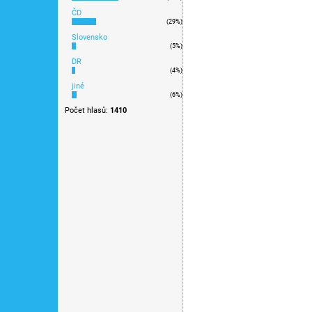
k modelové železnici
ČD
(29%)
Slovensko
(5%)
DR
(4%)
jiné
(6%)
Počet hlasů:
1410
H0 - Křižovatka 30° / Ti
733 Kč
k modelové železnici