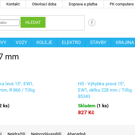
Kontakt
Otevírací doba
Doprava a platba
PK computers -
HLEDAT
IVY
VOZY
KOLEJE
ELEKTRO
STAVBY
KRAJINA
07 mm
ka levá 15°, EW1,
H0 - Výhybka pravá 15°,
mm, R 866 / Tillig
EW1, délka 228 mm / Tillig
85343
2 ks
)
Skladem
(
1 ks
)
827 Kč
í
Nejdražší
Nejprodávanější
Abecedně