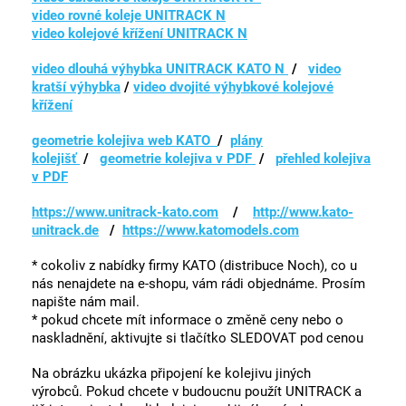
video rovné koleje UNITRACK N
video kolejové křížení UNITRACK N
video dlouhá výhybka UNITRACK KATO N
/
video
kratší výhybka
/
video dvojité výhybkové kolejové
křížení
geometrie kolejiva web KATO
/
plány
kolejišť
/
geometrie kolejiva v PDF
/
přehled kolejiva
v PDF
https://www.unitrack-kato.com
/
http://www.kato-
unitrack.de
/
https://www.katomodels.com
* cokoliv z nabídky firmy KATO (distribuce Noch), co u
nás nenajdete na e-shopu, vám rádi objednáme. Prosím
napište nám mail.
* pokud chcete mít informace o změně ceny nebo o
naskladnění, aktivujte si tlačítko SLEDOVAT pod cenou
Na obrázku ukázka připojení ke kolejivu jiných
výrobců.
Pokud chcete v budoucnu použít UNITRACK a