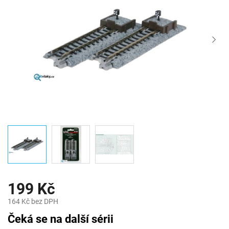
199 Kč
164 Kč bez DPH
Měrná
Čeká se na další sérii
cena: