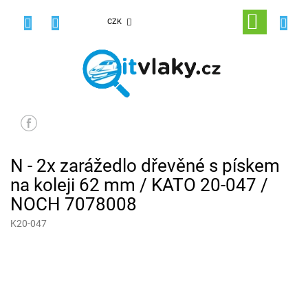
Přejít
na
NÁKUPNÍ
CZK
obsah
KOŠÍK
N - 2x zarážedlo dřevěné s pískem
na koleji 62 mm / KATO 20-047 /
NOCH 7078008
K20-047