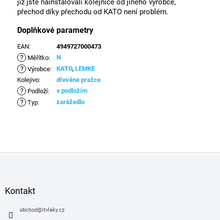
již jste nainstalovali kolejnice od jiného výrobce,
přechod díky přechodu od KATO není problém.
Doplňkové parametry
EAN
:
4949727000473
?
N
Měřítko
:
?
KATO
,
LEMKE
Výrobce
:
Kolejivo
:
dřevěné pražce
?
s podložím
Podloží
:
?
zarážedlo
Typ
:
Z
á
p
a
Kontakt
t
í
obchod
@
itvlaky.cz