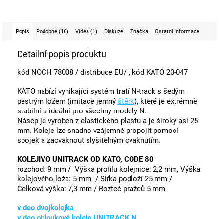
Popis
Podobné (16)
Videa (1)
Diskuze
Značka
Ostatní informace
Detailní popis produktu
kód NOCH 78008 / distribuce EU/ , kód KATO 20-047
KATO nabízí vynikající systém tratí N-track s šedým
pestrým ložem (imitace jemný
štěrk
), které je extrémně
stabilní a ideální pro všechny modely N.
Násep je vyroben z elastického plastu a je široký asi 25
mm. Koleje lze snadno vzájemně propojit pomocí
spojek a zacvaknout slyšitelným cvaknutím.
KOLEJIVO UNITRACK OD KATO, CODE 80
rozchod: 9 mm / Výška profilu kolejnice: 2,2 mm, Výška
kolejového lože: 5 mm / Šířka podloží 25 mm /
Celková výška: 7,3 mm / Rozteč pražců 5 mm
video dvojkolejka
video obloukové koleje UNITRACK N