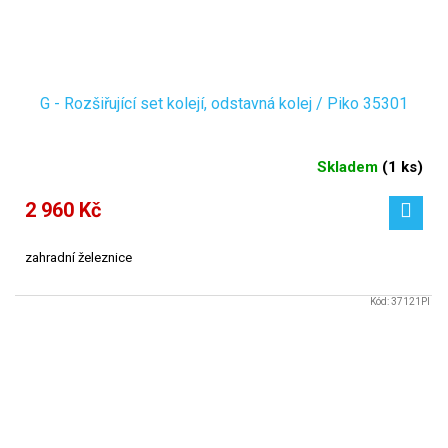
G - Rozšiřující set kolejí, odstavná kolej / Piko 35301
Skladem
(
1 ks
)
2 960 Kč
zahradní železnice
Kód:
37121PI