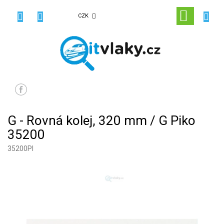
Přejít
na
NÁKUPN
CZK
obsah
KOŠÍK
G - Rovná kolej, 320 mm / G Piko
35200
35200PI