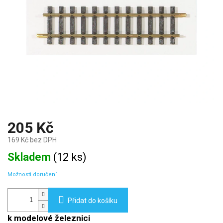
205 Kč
169 Kč bez DPH
Měrná
Skladem
(
12 ks
)
cena:
Možnosti doručení
Přidat do košíku
k modelové železnici