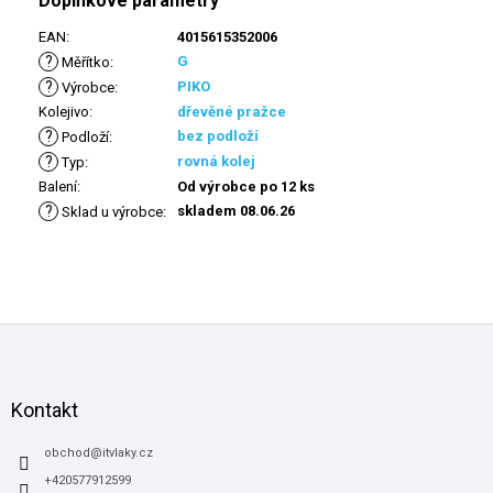
Doplňkové parametry
EAN
:
4015615352006
?
G
Měřítko
:
?
PIKO
Výrobce
:
Kolejivo
:
dřevěné pražce
?
bez podloží
Podloží
:
?
rovná kolej
Typ
:
Balení
:
Od výrobce po 12 ks
?
skladem 08.06.26
Sklad u výrobce
:
Z
á
p
a
Kontakt
t
í
obchod
@
itvlaky.cz
+420577912599