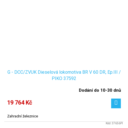
G - DCC/ZVUK Dieselová lokomotiva BR V 60 DR, Ep.III /
PIKO 37592
Dodání do 10-30 dnů
19 764 Kč
Zahradní železnice
Kód:
37656PI