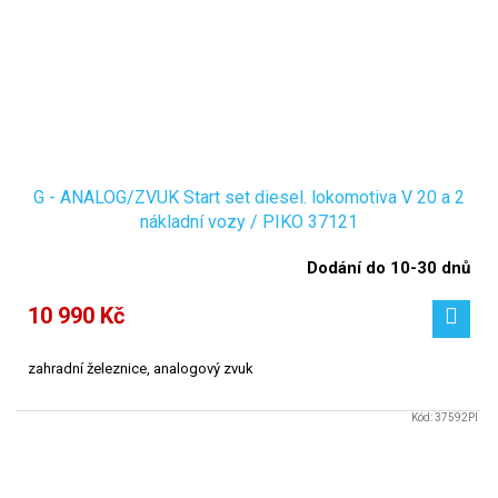
G - ANALOG/ZVUK Start set diesel. lokomotiva V 20 a 2
nákladní vozy / PIKO 37121
Dodání do 10-30 dnů
10 990 Kč
zahradní železnice, analogový zvuk
Kód:
37592PI