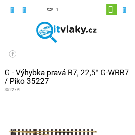
Přejít
na
NÁKUPNÍ
CZK
obsah
KOŠÍK
G - Výhybka pravá R7, 22,5° G-WRR7
/ Piko 35227
35227PI