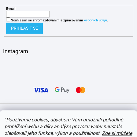
E-mail
Souhlasím
se shromažďováním
a zpracováním
osobních údajů
.
PŘIHLÁSIT SE
Instagram
Vytvořil Shoptet
"
Používáme cookies, abychom Vám umožnili pohodlné
prohlížení webu a díky analýze provozu webu neustále
Copyright 2026
itvlaky.cz
. Všechna práva vyhrazena.
Upravit nastavení cookies
zlepšovali jeho funkce, výkon a použitelnost.
Zde si můžete