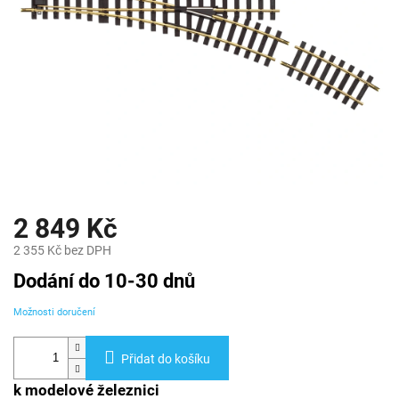
2 849 Kč
2 355 Kč bez DPH
Měrná
Dodání do 10-30 dnů
cena:
Možnosti doručení
Přidat do košíku
k modelové železnici