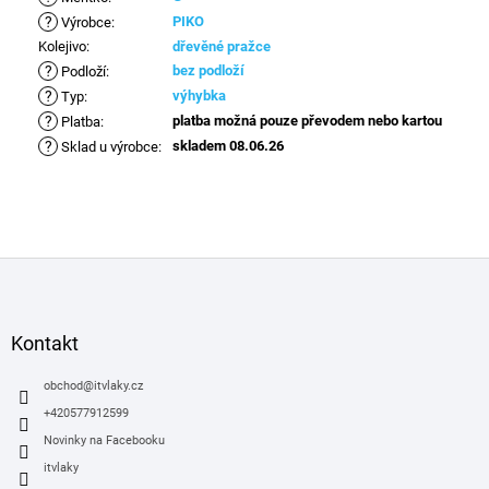
?
PIKO
Výrobce
:
Kolejivo
:
dřevěné pražce
?
bez podloží
Podloží
:
?
výhybka
Typ
:
?
platba možná pouze převodem nebo kartou
Platba
:
?
skladem 08.06.26
Sklad u výrobce
:
Z
á
p
a
Kontakt
t
í
obchod
@
itvlaky.cz
+420577912599
Novinky na Facebooku
itvlaky