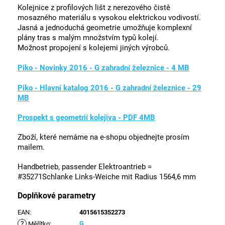
Kolejnice z profilových lišt z nerezového čistě
mosazného materiálu s vysokou elektrickou vodivostí.
Jasná a jednoduchá geometrie umožňuje komplexní
plány tras s malým množstvím typů kolejí.
Možnost propojení s kolejemi jiných výrobců.
Piko - Novinky 2016 - G zahradní železnice - 4 MB
Piko - Hlavní katalog 2016 - G zahradní železnice - 29
MB
Prospekt s geometrií kolejiva - PDF 4MB
Zboží, které nemáme na e-shopu objednejte prosím
mailem.
Handbetrieb, passender Elektroantrieb =
#35271Schlanke Links-Weiche mit Radius 1564,6 mm
Doplňkové parametry
EAN
:
4015615352273
?
G
Měřítko
: