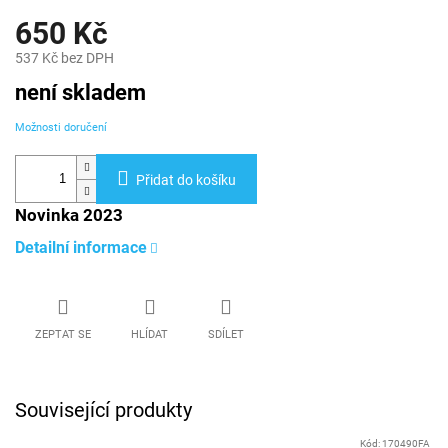
650 Kč
537 Kč bez DPH
Měrná
není skladem
cena:
Možnosti doručení
Přidat do košíku
Novinka 2023
Detailní informace
ZEPTAT SE
HLÍDAT
SDÍLET
Související produkty
Kód:
170490FA