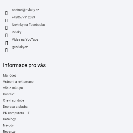
t
í
obchod
@
itvlaky.cz
+420577912599
Novinky na Facebooku
itvlaky
Videa na YouTube
@itvlakycz
Informace pro vás
Můj účet
Vrácení a reklamace
Vše o nákupu
Kontakt
Otevírací doba
Doprava a platba
PK computers - IT
Katalogy
Návody
Recenze