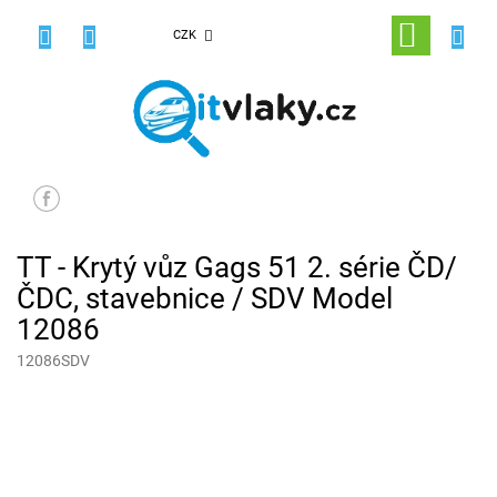
Přejít
na
NÁKUPNÍ
CZK
obsah
KOŠÍK
TT - Krytý vůz Gags 51 2. série ČD/
ČDC, stavebnice / SDV Model
12086
12086SDV