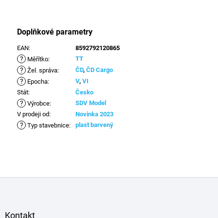
Doplňkové parametry
EAN
:
8592792120865
?
TT
Měřítko
:
?
ČD
,
ČD Cargo
Žel. správa
:
?
V
,
VI
Epocha
:
Stát
:
Česko
?
SDV Model
Výrobce
:
V prodeji od
:
Novinka 2023
?
plast barvený
Typ stavebnice
:
Z
á
p
a
Kontakt