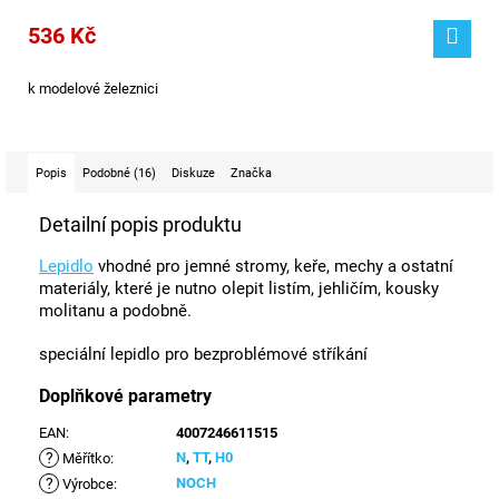
536 Kč
k modelové železnici
Popis
Podobné (16)
Diskuze
Značka
Detailní popis produktu
Lepidlo
vhodné pro jemné stromy, keře, mechy a ostatní
materiály, které je nutno olepit listím, jehličím, kousky
molitanu a podobně.
speciální lepidlo pro bezproblémové stříkání
Doplňkové parametry
EAN
:
4007246611515
?
N
,
TT
,
H0
Měřítko
:
?
NOCH
Výrobce
: