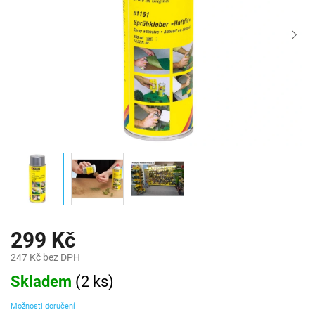
299 Kč
247 Kč bez DPH
Měrná
Skladem
(
2 ks
)
cena:
Možnosti doručení