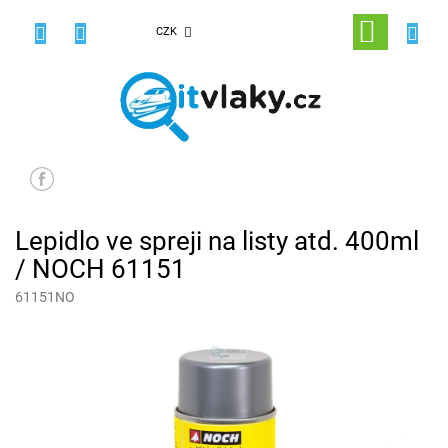
Přejít
na
NÁKUPNÍ
CZK
obsah
KOŠÍK
Lepidlo ve spreji na listy atd. 400ml
/ NOCH 61151
61151NO