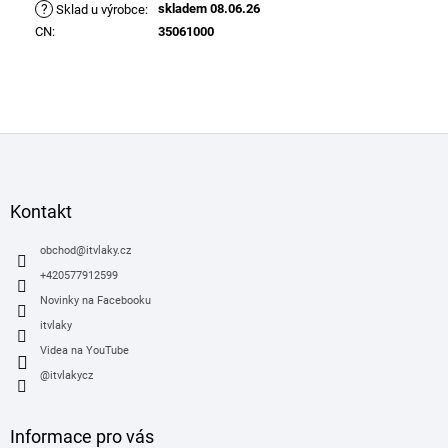
?
skladem 08.06.26
Sklad u výrobce
:
CN
:
35061000
Z
á
p
a
Kontakt
t
í
obchod
@
itvlaky.cz
+420577912599
Novinky na Facebooku
itvlaky
Videa na YouTube
@itvlakycz
Informace pro vás