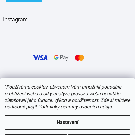
Instagram
Vytvořil Shoptet
"
Používáme cookies, abychom Vám umožnili pohodlné
prohlížení webu a díky analýze provozu webu neustále
Copyright 2026
itvlaky.cz
. Všechna práva vyhrazena.
Upravit nastavení cookies
zlepšovali jeho funkce, výkon a použitelnost.
Zde si můžete
podrobně projít Podmínky ochrany osobních údajů
.
Nastavení