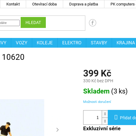
Kontakt
Otevírací doba
Doprava a platba
PK computers -
HLEDAT
IVY
VOZY
KOLEJE
ELEKTRO
STAVBY
KRAJINA
er 10620
399 Kč
330 Kč bez DPH
Měrná
Skladem
(
3 ks
)
cena:
Možnosti doručení
Přidat d
Exkluzivní série