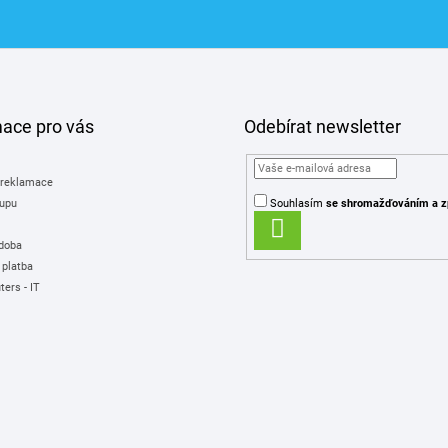
mace pro vás
Odebírat newsletter
 reklamace
upu
Souhlasím
se shromažďováním
a z
PŘIHLÁSIT
 doba
SE
 platba
ers - IT