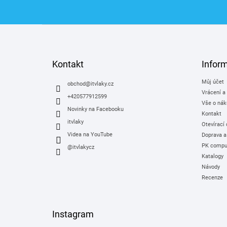
Z
á
p
a
Kontakt
Infor
t
Můj účet
í
obchod
@
itvlaky.cz
Vrácení a
+420577912599
Vše o nák
Novinky na Facebooku
Kontakt
itvlaky
Otevírací
Videa na YouTube
Doprava a
PK comput
@itvlakycz
Katalogy
Návody
Recenze
Instagram