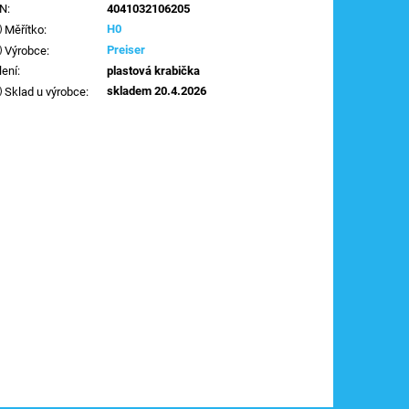
AN
:
4041032106205
H0
Měřítko
:
Preiser
Výrobce
:
lení
:
plastová krabička
skladem 20.4.2026
Sklad u výrobce
: