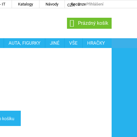
 IT
Katalogy
Návody
Recenze
Přihlášení
CZK
NÁKUPNÍ
Prázdný košík
KOŠÍK
AUTA, FIGURKY
JINÉ
VŠE
HRAČKY
o košíku