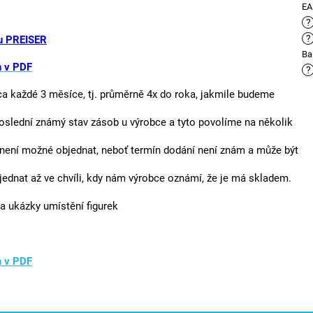
E
?
?
 PREISER
Ba
h v PDF
?
ca každé 3 měsíce, tj. průměrně 4x do roka, jakmile budeme
oslední známý stav zásob u výrobce a tyto povolíme na několik
není možné objednat, neboť termín dodání není znám a může být
jednat až ve chvíli, kdy nám výrobce oznámí, že je má skladem.
a ukázky umístění figurek
h v PDF