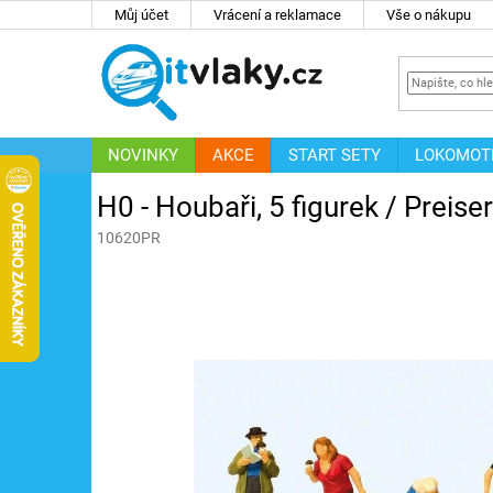
Přejít
Můj účet
Vrácení a reklamace
Vše o nákupu
na
obsah
NOVINKY
AKCE
START SETY
LOKOMOT
IT
ZNAČKY
H0 - Houbaři, 5 figurek / Preis
10620PR