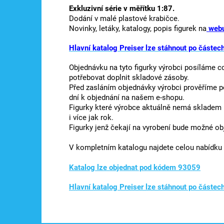
Exkluzivní série v měřítku 1:87.
Dodání v malé plastové krabičce.
Novinky, letáky, katalogy, popis figurek na
webu
Hlavní katalog Preiser lze stáhnout po částec
Objednávku na tyto figurky výrobci posíláme c
potřebovat doplnit skladové zásoby.
Před zasláním objednávky výrobci prověříme p
dní k objednání na našem e-shopu.
Figurky které výrobce aktuálně nemá skladem 
i více jak rok.
Figurky jenž čekají na vyrobení bude možné ob
V kompletním katalogu najdete celou nabídku 
Katalog lze objednat pod kódem 93059
Hlavní katalog Preiser lze stáhnout po částec