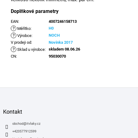
Doplňkové parametry
EAN
:
4007246158713
?
H0
Měřítko
:
?
NOCH
Výrobce
:
V prodeji od
:
Novinka 2017
?
skladem 08.06.26
Sklad u výrobce
:
CN
:
95030070
Z
á
p
a
Kontakt
t
í
obchod
@
itvlaky.cz
+420577912599