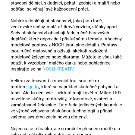
stavební dělníci, skladníci, pekaři, zedníci a malíři nebo
pošťáci se věnují své každodenní práci.
Nabídku doplňují příslušenství, jako jsou lodě,
venkovské scény, malá užitková vozidla, stánky apod.
Sady příslušenství obsahují řadu ručně barevných
doplňků, které odpovídají příslušnému tématu. Všechny
modelové postavy z NOCH jsou plné detailu. Postavy
jsou ručně malované a oživují jakékoli rozložení
modelové železnice nebo dioráma. Můžete je však také
použít k vyzdobení malého dárku nebo pohlednice -
inspirujte se na
NOCH KREATIV
.
Velkou zajímavostí a specialitou jsou mikro-
motion
figurky
, které se například skutečně pohybují a
tančí. Ale to není vše - některé mají i světlo! Mikro-LED
osvětlené skútry, motocykly, fotografové, svářeči a
zaměstnanci železnice. Tato řada jedinečných figurek je
ve výrobě vybavena příslušnou technologií a přináší
vašemu systému zcela novou dimenzi.
Nejedná se o hračku, ale o model v přesném měřítku o
velikosti několik milimetrů, max. pár cm.