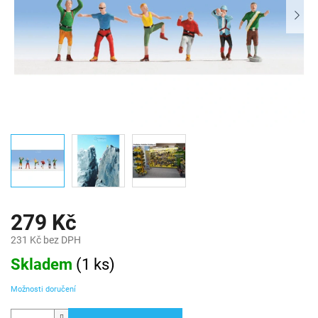
279 Kč
231 Kč bez DPH
Měrná
Skladem
(
1 ks
)
cena:
Možnosti doručení