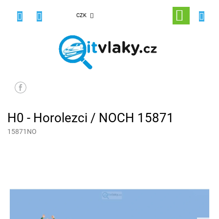
Přejít
na
NÁKUPNÍ
CZK
obsah
KOŠÍK
H0 - Horolezci / NOCH 15871
15871NO