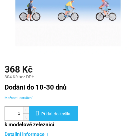
368 Kč
304 Kč bez DPH
Měrná
Dodání do 10-30 dnů
cena:
Možnosti doručení
Přidat do košíku
k modelové železnici
Detailní informace