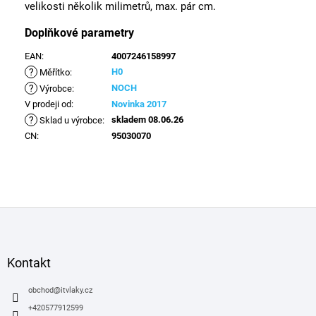
velikosti několik milimetrů, max. pár cm.
Doplňkové parametry
EAN
:
4007246158997
?
H0
Měřítko
:
?
NOCH
Výrobce
:
V prodeji od
:
Novinka 2017
?
skladem 08.06.26
Sklad u výrobce
:
CN
:
95030070
Z
á
p
a
Kontakt
t
í
obchod
@
itvlaky.cz
+420577912599