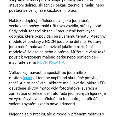
svůj vlastní malý příběh. Např. postavy jako jsou
stavební dělníci, skladníci, pekaři, zedníci a malíři nebo
pošťáci se věnují své každodenní práci.
Nabídku doplňují příslušenství, jako jsou lodě,
venkovské scény, malá užitková vozidla, stánky apod.
Sady příslušenství obsahují řadu ručně barevných
doplňků, které odpovídají příslušnému tématu. Všechny
modelové postavy z NOCH jsou plné detailu. Postavy
jsou ručně malované a oživují jakékoli rozložení
modelové železnice nebo dioráma. Můžete je však také
použít k vyzdobení malého dárku nebo pohlednice -
inspirujte se na
NOCH KREATIV
.
Velkou zajímavostí a specialitou jsou mikro-
motion
figurky
, které se například skutečně pohybují a
tančí. Ale to není vše - některé mají i světlo! Mikro-LED
osvětlené skútry, motocykly, fotografové, svářeči a
zaměstnanci železnice. Tato řada jedinečných figurek je
ve výrobě vybavena příslušnou technologií a přináší
vašemu systému zcela novou dimenzi.
Nejedná se o hračku, ale o model v přesném měřítku o