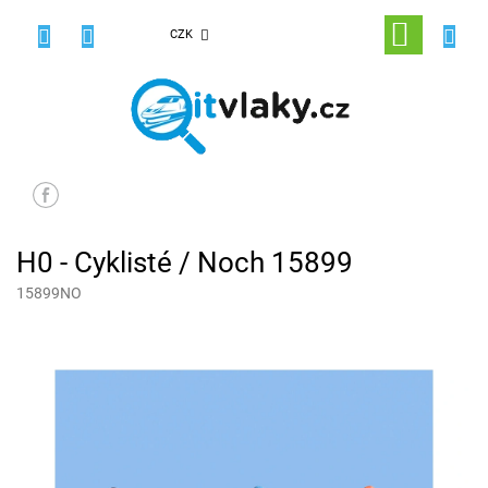
Přejít
na
NÁKUPNÍ
CZK
obsah
KOŠÍK
H0 - Cyklisté / Noch 15899
15899NO