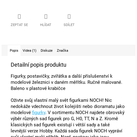
ZEPTAT SE
HLÍDAT
SDÍLET
Popis
Videa (1)
Diskuze
Značka
Detailní popis produktu
Figurky, postavičky, zvířátka a další příslušenství k
modelové železnici v daném měřítku. Ručně malované.
Baleno v plastové krabičce
Oživte svůj vlastní malý svět figurkami NOCH! Nic
nedokáže vdechnout život kolejišti nebo dioramatu jako
modelové
figurky
. V sortimentu NOCH najdete obrovský
výběr různých sad figurek pro G, H0, TT, N a Z. Kromě
klasických sad figurek existují i ​​větší sady a také
levnější verze Hobby. Každá sada figurek NOCH vypráví