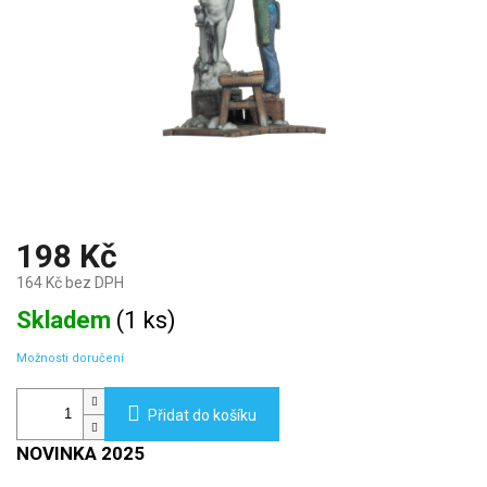
198 Kč
164 Kč bez DPH
Měrná
Skladem
(
1 ks
)
cena:
Možnosti doručení
Přidat do košíku
NOVINKA 2025