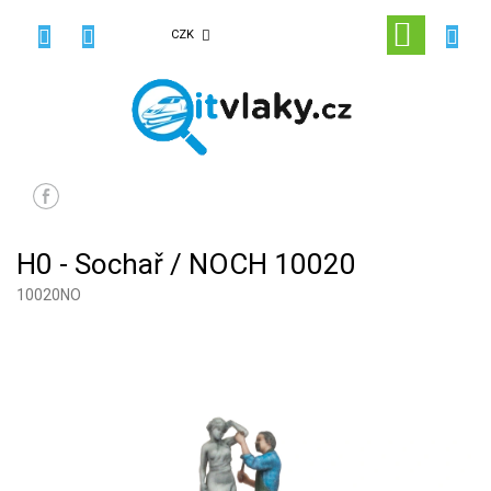
Přejít
na
NÁKUPN
CZK
obsah
KOŠÍK
H0 - Sochař / NOCH 10020
10020NO