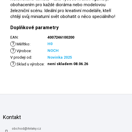
obohacením pro každé dioráma nebo modelovou
železniční scénu. Ideální pro kreativní modeláře, kteří
chtějí svůj miniaturní svět obohatit o něco speciálního!
Doplňkové parametry
EAN
:
4007246100200
?
H0
Měřítko
:
?
NOCH
Výrobce
:
V prodeji od
:
Novinka 2025
?
není skladem 08.06.26
Sklad u výrobce
:
Z
á
p
a
Kontakt
t
í
obchod
@
itvlaky.cz