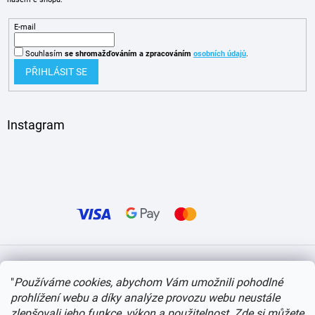
E-mail
Souhlasím
se shromažďováním
a zpracováním
osobních údajů
.
PŘIHLÁSIT SE
Instagram
Vytvořil Shoptet
"
Používáme cookies, abychom Vám umožnili pohodlné
prohlížení webu a díky analýze provozu webu neustále
Copyright 2026
itvlaky.cz
. Všechna práva vyhrazena.
Upravit nastavení cookies
zlepšovali jeho funkce, výkon a použitelnost.
Zde si můžete