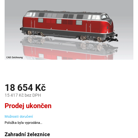
18 654 Kč
15 417 Kč bez DPH
Měrná
Prodej ukončen
cena:
Možnosti doručení
Položka byla vyprodána…
Zahradní železnice