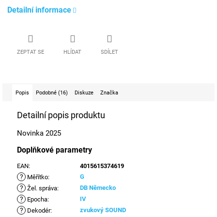
Detailní informace
ZEPTAT SE
HLÍDAT
SDÍLET
Popis
Podobné (16)
Diskuze
Značka
Detailní popis produktu
Novinka 2025
Doplňkové parametry
EAN
:
4015615374619
?
G
Měřítko
:
?
DB Německo
Žel. správa
:
?
IV
Epocha
:
?
zvukový SOUND
Dekodér
: