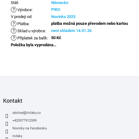
Stát
:
Německo
?
PIKO
Výrobce
:
V prodeji od
:
Novinka 2025
?
platba možná pouze převodem nebo kartou
Platba
:
?
není skladem 14.01.26
Sklad u výrobce
:
?
50 Kč
Příplatek za balík
:
Položka byla vyprodána…
Z
á
p
a
Kontakt
t
í
obchod
@
itvlaky.cz
+420577912599
Novinky na Facebooku
itvlaky