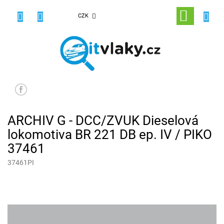
Přejít
na
NÁKUPNÍ
CZK
obsah
KOŠÍK
ARCHIV G - DCC/ZVUK Dieselová
lokomotiva BR 221 DB ep. IV / PIKO
37461
37461PI