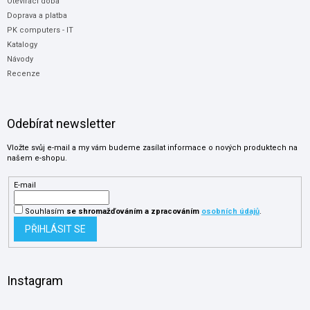
Otevírací doba
Doprava a platba
PK computers - IT
Katalogy
Návody
Recenze
Odebírat newsletter
Vložte svůj e-mail a my vám budeme zasílat informace o nových produktech na
našem e-shopu.
E-mail
Souhlasím
se shromažďováním
a zpracováním
osobních údajů
.
PŘIHLÁSIT SE
Instagram