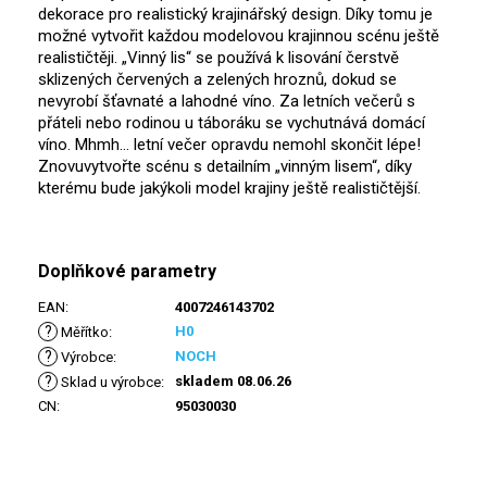
dekorace pro realistický krajinářský design. Díky tomu je
možné vytvořit každou modelovou krajinnou scénu ještě
realističtěji. „Vinný lis“ se používá k lisování čerstvě
sklizených červených a zelených hroznů, dokud se
nevyrobí šťavnaté a lahodné víno. Za letních večerů s
přáteli nebo rodinou u táboráku se vychutnává domácí
víno. Mhmh... letní večer opravdu nemohl skončit lépe!
Znovuvytvořte scénu s detailním „vinným lisem“, díky
kterému bude jakýkoli model krajiny ještě realističtější.
Doplňkové parametry
EAN
:
4007246143702
?
H0
Měřítko
:
?
NOCH
Výrobce
:
?
skladem 08.06.26
Sklad u výrobce
:
CN
:
95030030