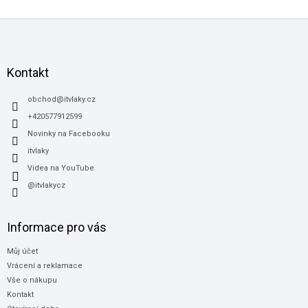
Z
á
p
a
Kontakt
t
í
obchod
@
itvlaky.cz
+420577912599
Novinky na Facebooku
itvlaky
Videa na YouTube
@itvlakycz
Informace pro vás
Můj účet
Vrácení a reklamace
Vše o nákupu
Kontakt