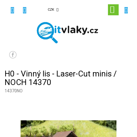
Přejít
na
NÁKUPN
CZK
obsah
KOŠÍK
H0 - Vinný lis - Laser-Cut minis /
NOCH 14370
14370NO