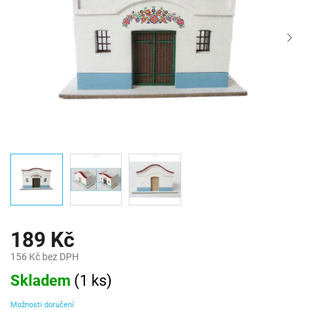
189 Kč
156 Kč bez DPH
Měrná
Skladem
(
1 ks
)
cena:
Možnosti doručení