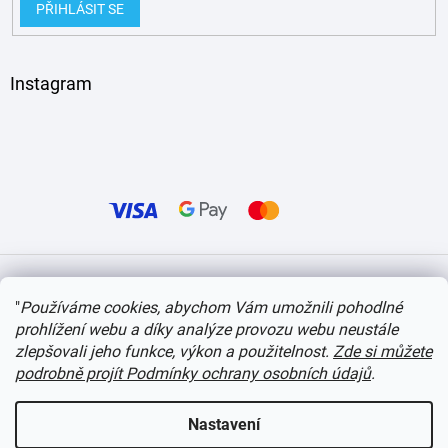
PŘIHLÁSIT SE
Instagram
Vytvořil Shoptet
"
Používáme cookies, abychom Vám umožnili pohodlné
prohlížení webu a díky analýze provozu webu neustále
Copyright 2026
itvlaky.cz
. Všechna práva vyhrazena.
Upravit nastavení cookies
zlepšovali jeho funkce, výkon a použitelnost.
Zde si můžete
podrobně projít Podmínky ochrany osobních údajů
.
Nastavení