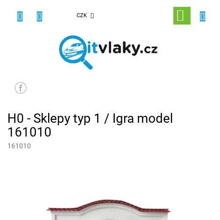
Přejít
na
NÁKUPNÍ
CZK
obsah
KOŠÍK
H0 - Sklepy typ 1 / Igra model
161010
161010