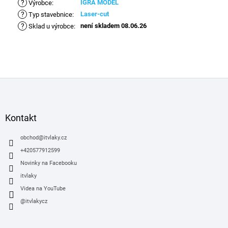
?
IGRA MODEL
Výrobce
:
?
Laser-cut
Typ stavebnice
:
?
není skladem 08.06.26
Sklad u výrobce
:
Z
á
p
a
Kontakt
t
í
obchod
@
itvlaky.cz
+420577912599
Novinky na Facebooku
itvlaky
Videa na YouTube
@itvlakycz