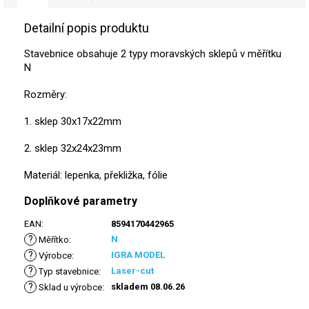
Detailní popis produktu
Stavebnice obsahuje 2 typy moravských sklepů v měřítku
N
Rozměry:
1. sklep 30x17x22mm
2. sklep 32x24x23mm
Materiál: lepenka, překližka, fólie
Doplňkové parametry
EAN
:
8594170442965
?
N
Měřítko
:
?
IGRA MODEL
Výrobce
:
?
Laser-cut
Typ stavebnice
:
?
skladem 08.06.26
Sklad u výrobce
: