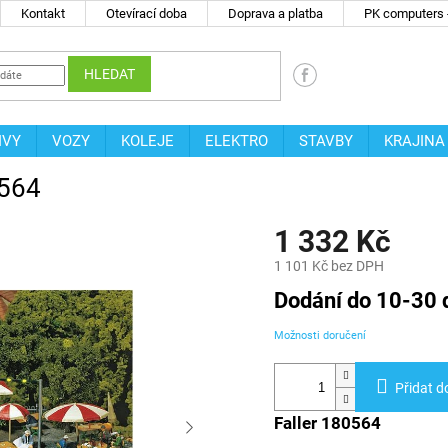
Kontakt
Otevírací doba
Doprava a platba
PK computers -
HLEDAT
IVY
VOZY
KOLEJE
ELEKTRO
STAVBY
KRAJINA
0564
1 332 Kč
1 101 Kč bez DPH
Měrná
Dodání do 10-30 
cena:
Možnosti doručení
Přidat d
Faller 180564