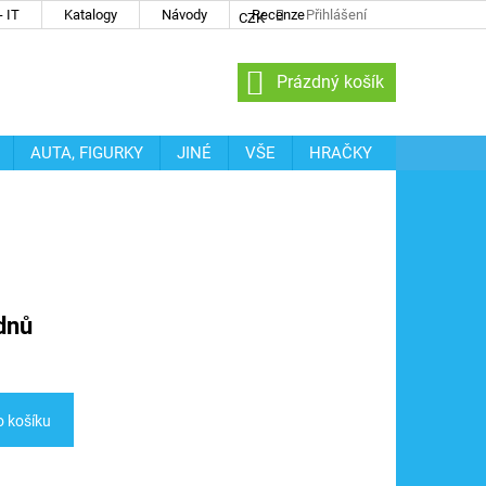
 IT
Katalogy
Návody
Recenze
Přihlášení
CZK
NÁKUPNÍ
Prázdný košík
KOŠÍK
AUTA, FIGURKY
JINÉ
VŠE
HRAČKY
dnů
o košíku