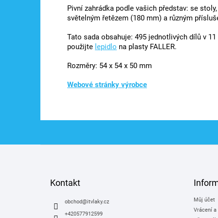
Pivní zahrádka podle vašich představ: se stoly
světelným řetězem (180 mm) a různým přísluše
Tato sada obsahuje: 495 jednotlivých dílů v 11
použijte
lepidlo
na plasty FALLER.
Rozměry: 54 x 54 x 50 mm
Webové stránky výrobce
Z
á
p
a
Kontakt
Infor
t
Můj účet
í
obchod
@
itvlaky.cz
Vrácení a
+420577912599