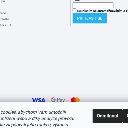
E-mail
upu
Souhlasím
se shromažďováním
a z
 doba
PŘIHLÁSIT SE
 platba
ers - IT
cookies, abychom Vám umožnili
Odmítnout
ohlížení webu a díky analýze provozu
í cookies
e zlepšovali jeho funkce, výkon a