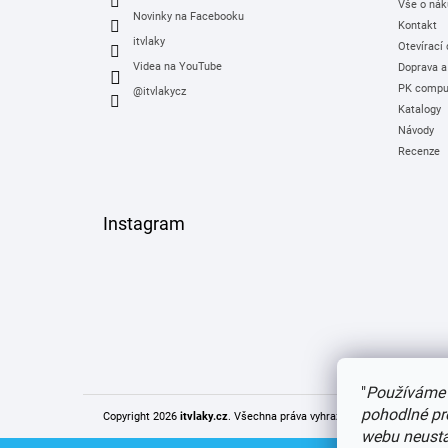
Vše o nák
Novinky na Facebooku
Kontakt
itvlaky
Otevírací
Videa na YouTube
Doprava a
PK comput
@itvlakycz
Katalogy
Návody
Recenze
Instagram
"
Používáme 
pohodlné pr
Copyright 2026
itvlaky.cz
. Všechna práva vyhrazena.
Upravit nastaven
webu neustál