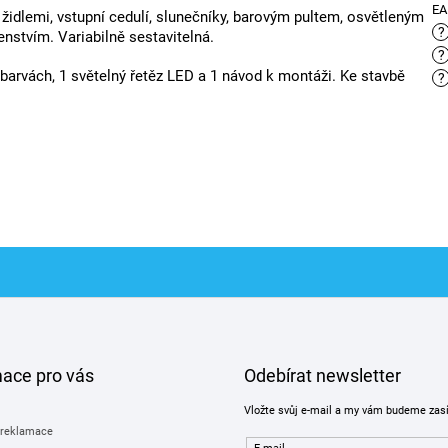
E
, židlemi, vstupní cedulí, slunečníky, barovým pultem, osvětleným
?
nstvím. Variabilně sestavitelná.
?
 barvách, 1 světelný řetěz LED a 1 návod k montáži. Ke stavbě
?
mace pro vás
Odebírat newsletter
Vložte svůj e-mail a my vám budeme zas
 reklamace