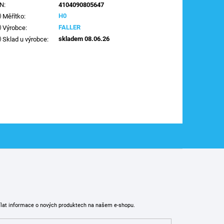
AN
:
4104090805647
H0
Měřítko
:
FALLER
Výrobce
:
skladem 08.06.26
Sklad u výrobce
:
ílat informace o nových produktech na našem e-shopu.