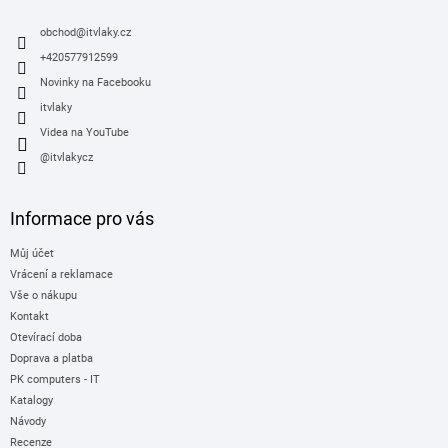
t
í
obchod
@
itvlaky.cz
+420577912599
Novinky na Facebooku
itvlaky
Videa na YouTube
@itvlakycz
Informace pro vás
Můj účet
Vrácení a reklamace
Vše o nákupu
Kontakt
Otevírací doba
Doprava a platba
PK computers - IT
Katalogy
Návody
Recenze