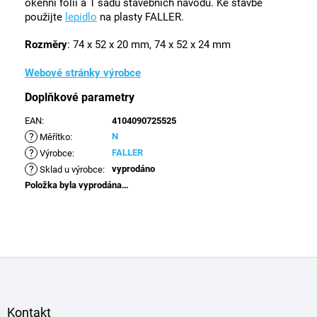
okenní fólii a 1 sadu stavebních návodů. Ke stavbě
použijte
lepidlo
na plasty FALLER.
Rozměry
: 74 x 52 x 20 mm, 74 x 52 x 24 mm
Webové stránky výrobce
Doplňkové parametry
EAN
:
4104090725525
?
N
Měřítko
:
?
FALLER
Výrobce
:
?
vyprodáno
Sklad u výrobce
:
Položka byla vyprodána…
Z
á
p
a
Kontakt