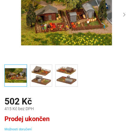
502 Kč
415 Kč bez DPH
Měrná
Prodej ukončen
cena:
Možnosti doručení