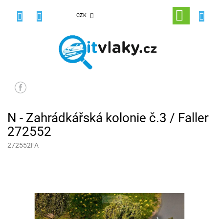
Přejít
na
NÁKUPNÍ
CZK
obsah
KOŠÍK
N - Zahrádkářská kolonie č.3 / Faller
272552
272552FA