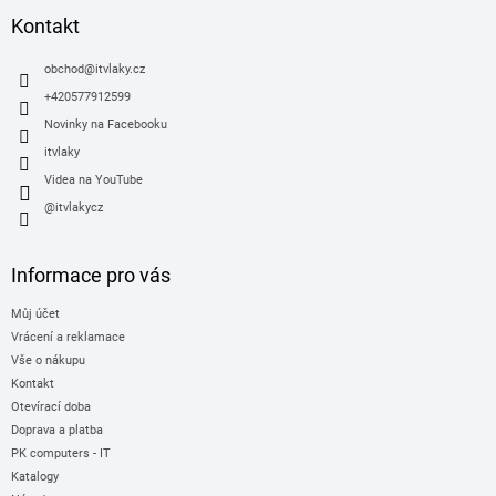
a
Kontakt
t
í
obchod
@
itvlaky.cz
+420577912599
Novinky na Facebooku
itvlaky
Videa na YouTube
@itvlakycz
Informace pro vás
Můj účet
Vrácení a reklamace
Vše o nákupu
Kontakt
Otevírací doba
Doprava a platba
PK computers - IT
Katalogy