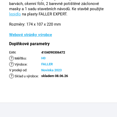
barvách, okenní fólii, 2 barevně potištěné záclonové
masky a 1 sadu stavebních návodů. Ke stavbě použijte
lepidlo
na plasty FALLER EXPERT.
Rozměry: 174 x 107 x 220 mm
Webové stránky výrobce
Doplňkové parametry
EAN
:
4104090306472
?
H0
Měřítko
:
?
FALLER
Výrobce
:
V prodeji od
:
Novinka 2023
?
skladem 08.06.26
Sklad u výrobce
:
Z
á
p