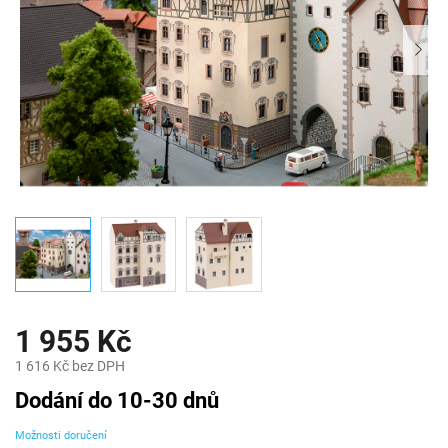
1 955 Kč
1 616 Kč bez DPH
Měrná
Dodání do 10-30 dnů
cena:
Možnosti doručení