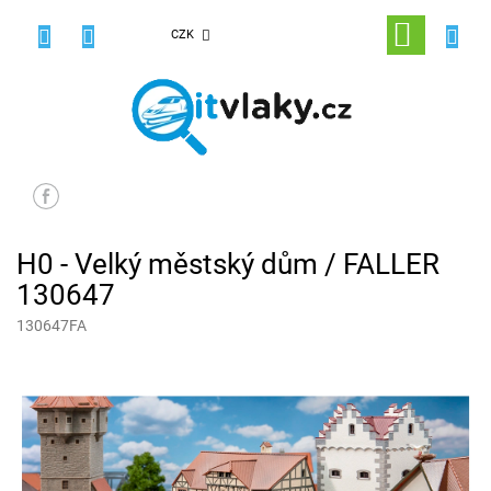
Přejít
na
NÁKUPNÍ
CZK
obsah
KOŠÍK
H0 - Velký městský dům / FALLER
130647
130647FA