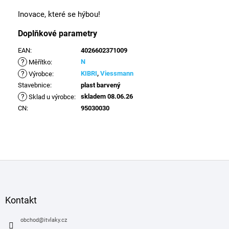
Inovace, které se hýbou!
Doplňkové parametry
EAN
:
4026602371009
?
N
Měřítko
:
?
KIBRI
,
Viessmann
Výrobce
:
Stavebnice
:
plast barvený
?
skladem 08.06.26
Sklad u výrobce
:
CN
:
95030030
Z
á
p
a
Kontakt
t
í
obchod
@
itvlaky.cz