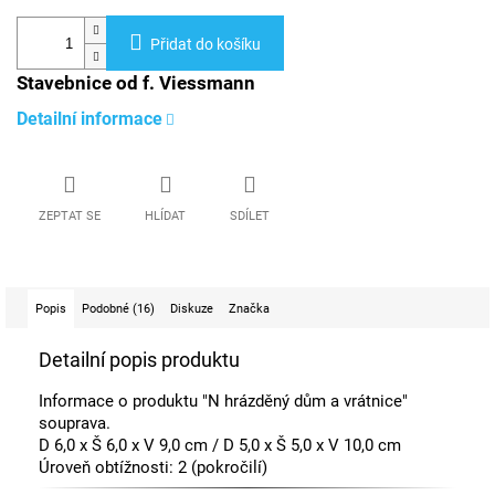
Přidat do košíku
Stavebnice od f. Viessmann
Detailní informace
ZEPTAT SE
HLÍDAT
SDÍLET
Popis
Podobné (16)
Diskuze
Značka
Detailní popis produktu
Informace o produktu "N hrázděný dům a vrátnice"
souprava.
D 6,0 x Š 6,0 x V 9,0 cm / D 5,0 x Š 5,0 x V 10,0 cm
Úroveň obtížnosti: 2 (pokročilí)