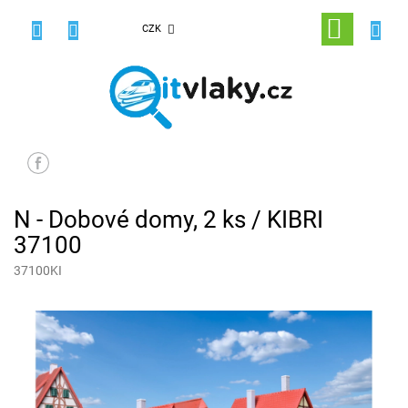
Přejít
na
NÁKUPNÍ
CZK
obsah
KOŠÍK
N - Dobové domy, 2 ks / KIBRI
37100
37100KI