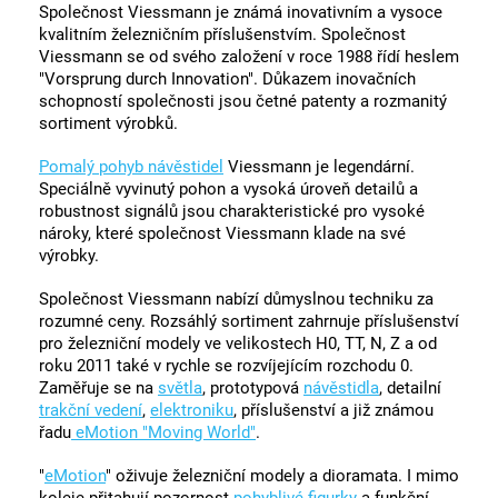
Společnost Viessmann je známá inovativním a vysoce
kvalitním železničním příslušenstvím. Společnost
Viessmann se od svého založení v roce 1988 řídí heslem
"Vorsprung durch Innovation". Důkazem inovačních
schopností společnosti jsou četné patenty a rozmanitý
sortiment výrobků.
Pomalý pohyb návěstidel
Viessmann je legendární.
Speciálně vyvinutý pohon a vysoká úroveň detailů a
robustnost signálů jsou charakteristické pro vysoké
nároky, které společnost Viessmann klade na své
výrobky.
Společnost Viessmann nabízí důmyslnou techniku za
rozumné ceny. Rozsáhlý sortiment zahrnuje příslušenství
pro železniční modely ve velikostech H0, TT, N, Z a od
roku 2011 také v rychle se rozvíjejícím rozchodu 0.
Zaměřuje se na
světla
, prototypová
návěstidla
, detailní
trakční vedení
,
elektroniku
, příslušenství a již známou
řadu
eMotion "Moving World"
.
"
eMotion
" oživuje železniční modely a dioramata. I mimo