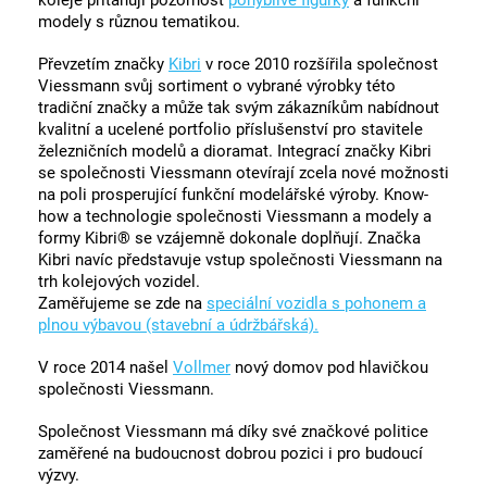
koleje přitahují pozornost
pohyblivé figurky
a funkční
modely s různou tematikou.
Převzetím značky
Kibri
v roce 2010 rozšířila společnost
Viessmann svůj sortiment o vybrané výrobky této
tradiční značky a může tak svým zákazníkům nabídnout
kvalitní a ucelené portfolio příslušenství pro stavitele
železničních modelů a dioramat. Integrací značky Kibri
se společnosti Viessmann otevírají zcela nové možnosti
na poli prosperující funkční modelářské výroby. Know-
how a technologie společnosti Viessmann a modely a
formy Kibri® se vzájemně dokonale doplňují. Značka
Kibri navíc představuje vstup společnosti Viessmann na
trh kolejových vozidel.
Zaměřujeme se zde na
speciální vozidla s pohonem a
plnou výbavou (stavební a údržbářská).
V roce 2014 našel
Vollmer
nový domov pod hlavičkou
společnosti Viessmann.
Společnost Viessmann má díky své značkové politice
zaměřené na budoucnost dobrou pozici i pro budoucí
výzvy.