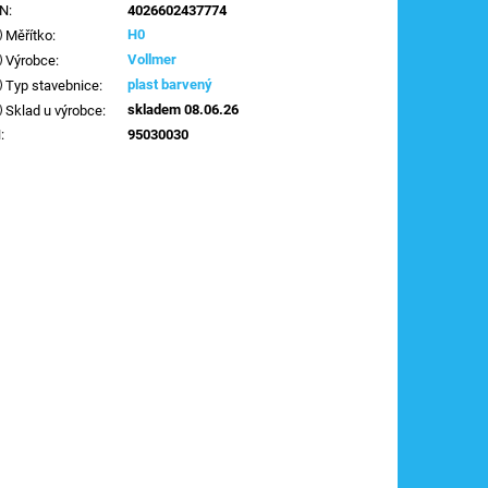
AN
:
4026602437774
H0
Měřítko
:
Vollmer
Výrobce
:
plast barvený
Typ stavebnice
:
skladem 08.06.26
Sklad u výrobce
:
N
:
95030030