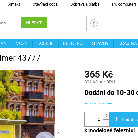
Kontakt
Otevírací doba
Doprava a platba
PK computers -
HLEDAT
IVY
VOZY
KOLEJE
ELEKTRO
STAVBY
KRAJINA
llmer 43777
365 Kč
302 Kč bez DPH
Měrná
Dodání do 10-30 
cena:
Možnosti doručení
Přidat d
k modelové železnici