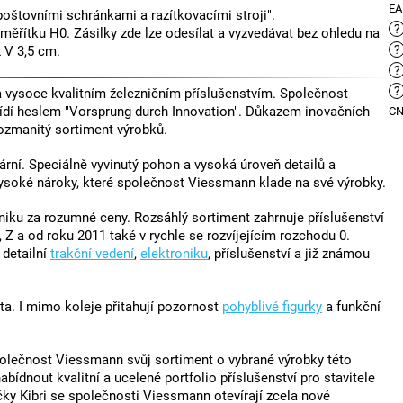
E
oštovními schránkami a razítkovacími stroji".
?
 měřítku H0. Zásilky zde lze odesílat a vyzvedávat bez ohledu na
?
x V 3,5 cm.
?
?
vysoce kvalitním železničním příslušenstvím. Společnost
ídí heslem "Vorsprung durch Innovation". Důkazem inovačních
C
ozmanitý sortiment výrobků.
rní. Speciálně vyvinutý pohon a vysoká úroveň detailů a
vysoké nároky, které společnost Viessmann klade na své výrobky.
ku za rozumné ceny. Rozsáhlý sortiment zahrnuje příslušenství
 Z a od roku 2011 také v rychle se rozvíjejícím rozchodu 0.
, detailní
trakční vedení
,
elektroniku
, příslušenství a již známou
ta. I mimo koleje přitahují pozornost
pohyblivé figurky
a funkční
polečnost Viessmann svůj sortiment o vybrané výrobky této
ídnout kvalitní a ucelené portfolio příslušenství pro stavitele
čky Kibri se společnosti Viessmann otevírají zcela nové