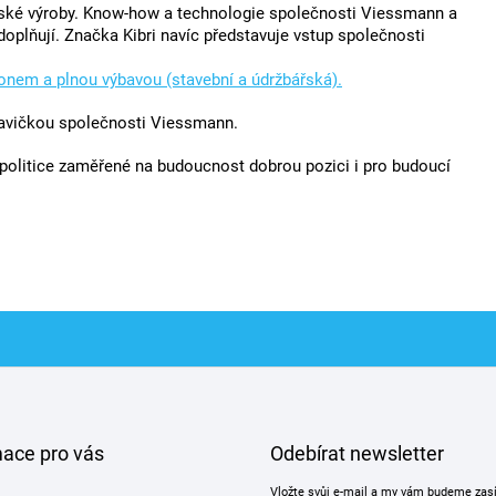
řské výroby. Know-how a technologie společnosti Viessmann a
plňují. Značka Kibri navíc představuje vstup společnosti
honem a plnou výbavou (stavební a údržbářská).
avičkou společnosti Viessmann.
olitice zaměřené na budoucnost dobrou pozici i pro budoucí
mace pro vás
Odebírat newsletter
Vložte svůj e-mail a my vám budeme zas