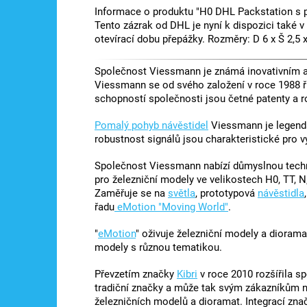
Informace o produktu "H0 DHL Packstation s p
Tento zázrak od DHL je nyní k dispozici také v
otevírací dobu přepážky. Rozměry: D 6 x Š 2,5 
Společnost Viessmann je známá inovativním a 
Viessmann se od svého založení v roce 1988 ř
schopností společnosti jsou četné patenty a r
Pomalý pohyb návěstidel
Viessmann je legendá
robustnost signálů jsou charakteristické pro 
Společnost Viessmann nabízí důmyslnou techni
pro železniční modely ve velikostech H0, TT, N,
Zaměřuje se na
světla
, prototypová
návěstidla
řadu
eMotion "Moving World"
.
"
eMotion
" oživuje železniční modely a diorama
modely s různou tematikou.
Převzetím značky
Kibri
v roce 2010 rozšířila s
tradiční značky a může tak svým zákazníkům nab
železničních modelů a dioramat. Integrací zna