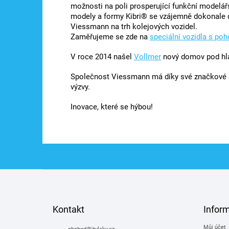
možnosti na poli prosperující funkční modelá
modely a formy Kibri® se vzájemně dokonale do
Viessmann na trh kolejových vozidel.
Zaměřujeme se zde na
speciální vozidla s po
V roce 2014 našel
Vollmer
nový domov pod hl
Společnost Viessmann má díky své značkové p
výzvy.
Inovace, které se hýbou!
Z
á
p
a
Kontakt
Infor
t
Můj účet