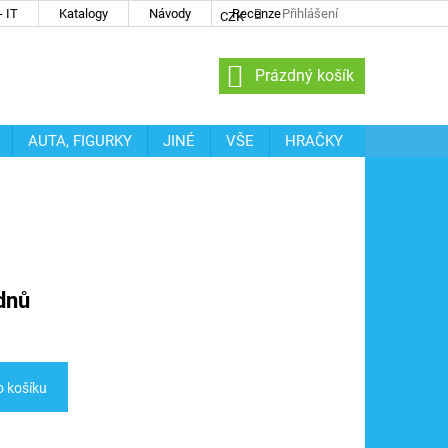
 IT
Katalogy
Návody
Recenze
Přihlášení
CZK
NÁKUPNÍ
Prázdný košík
KOŠÍK
AUTA, FIGURKY
JINÉ
VŠE
HRAČKY
dnů
o košíku