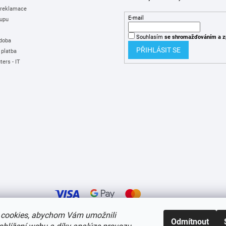
 reklamace
E-mail
upu
Souhlasím
se shromažďováním
a z
 doba
PŘIHLÁSIT SE
 platba
ers - IT
cookies, abychom Vám umožnili
Odmítnout