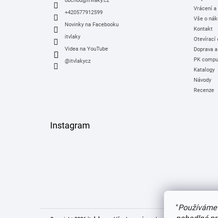
í
obchod
@
itvlaky.cz
Vrácení a
+420577912599
Vše o nák
Novinky na Facebooku
Kontakt
itvlaky
Otevírací
Videa na YouTube
Doprava a
PK comput
@itvlakycz
Katalogy
Návody
Recenze
Instagram
"
Používáme 