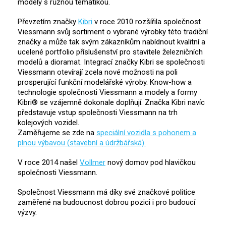
modely s různou tematikou.
Převzetím značky
Kibri
v roce 2010 rozšířila společnost
Viessmann svůj sortiment o vybrané výrobky této tradiční
značky a může tak svým zákazníkům nabídnout kvalitní a
ucelené portfolio příslušenství pro stavitele železničních
modelů a dioramat. Integrací značky Kibri se společnosti
Viessmann otevírají zcela nové možnosti na poli
prosperující funkční modelářské výroby. Know-how a
technologie společnosti Viessmann a modely a formy
Kibri® se vzájemně dokonale doplňují. Značka Kibri navíc
představuje vstup společnosti Viessmann na trh
kolejových vozidel.
Zaměřujeme se zde na
speciální vozidla s pohonem a
plnou výbavou (stavební a údržbářská).
V roce 2014 našel
Vollmer
nový domov pod hlavičkou
společnosti Viessmann.
Společnost Viessmann má díky své značkové politice
zaměřené na budoucnost dobrou pozici i pro budoucí
výzvy.