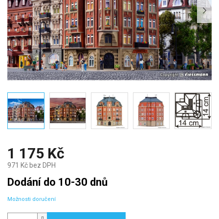
1 175 Kč
971 Kč bez DPH
Měrná
Dodání do 10-30 dnů
cena:
Možnosti doručení