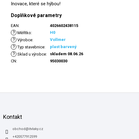
Inovace, které se hýbou!
Doplňkové parametry
EAN
:
4026602438115
?
H0
Měřítko
:
?
Vollmer
Výrobce
:
?
plast barvený
Typ stavebnice
:
?
skladem 08.06.26
Sklad u výrobce
:
CN
:
95030030
Z
á
p
a
Kontakt
t
í
obchod
@
itvlaky.cz
+420577912599