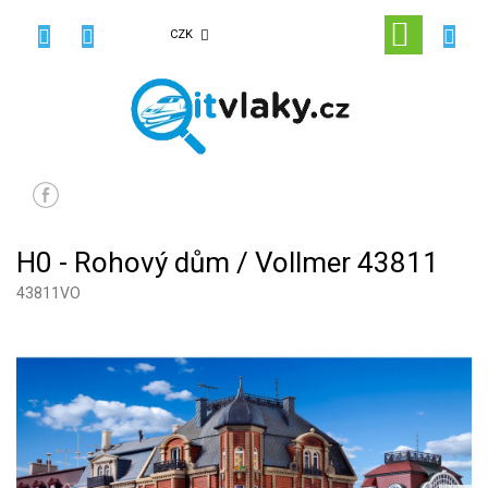
Přejít
na
NÁKUPN
CZK
obsah
KOŠÍK
H0 - Rohový dům / Vollmer 43811
43811VO