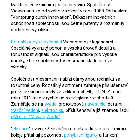
kvalitním železničním příslušenstvím. Společnost
Viessmann se od svého založení v roce 1988 řídí heslem
"Vorsprung durch Innovation". Důkazem inovačních
schopností společnosti jsou četné patenty a rozmanitý
sortiment výrobků.
Pomalý pohyb návěstidel
Viessmann je legendární.
Speciálně vyvinutý pohon a vysoká úroveň detailů a
robustnost signálů jsou charakteristické pro vysoké
nároky, které společnost Viessmann klade na své
výrobky.
Společnost Viessmann nabízí důmyslnou techniku za
rozumné ceny. Rozsáhlý sortiment zahrnuje příslušenství
pro železniční modely ve velikostech H0, TT, N, Z a od
roku 2011 také v rychle se rozvíjejícím rozchodu 0.
Zaměřuje se na
světla
, prototypová
návěstidla
, detailní
trakční vedení
,
elektroniku
, příslušenství a již známou řadu
eMotion "Moving World"
.
"
eMotion
" oživuje železniční modely a dioramata. I mimo
koleje přitahují pozornost
pohyblivé figurky
a funkční