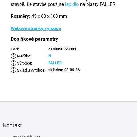
stavbě. Ke stavbě použijte
lepidlo
na plasty FALLER.
Rozměry
: 45 x 60 x 100 mm
Webové stránky výrobce
Doplňkové parametry
EAN
:
4104090323301
?
N
Měřítko
:
?
FALLER
Výrobce
:
?
skladem 08.06.26
Sklad u výrobce
:
Z
á
p
a
Kontakt
t