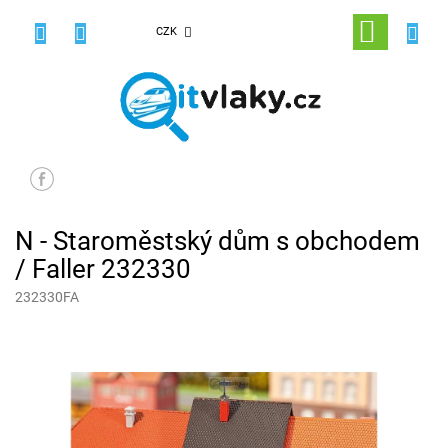
Přejít
na
NÁKUPNÍ
CZK
obsah
KOŠÍK
N - Staroměstský dům s obchodem
/ Faller 232330
232330FA