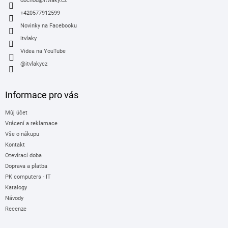
í
obchod
@
itvlaky.cz
+420577912599
Novinky na Facebooku
itvlaky
Videa na YouTube
@itvlakycz
Informace pro vás
Můj účet
Vrácení a reklamace
Vše o nákupu
Kontakt
Otevírací doba
Doprava a platba
PK computers - IT
Katalogy
Návody
Recenze