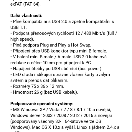
exFAT (FAT 64).
Další vlastnosti:
• Plně kompatibilní s USB 2.0 a zpětně kompatibilní s
USB 1.1.
• Podpora přenosových rychlostí 12 / 480 Mbit/s (full /
high speed).
• Plná podpora Plug and Play a Hot Swap.
• Připojení přes USB konektor typu mini B female.
• V balení mini B male / A male USB 2.0 kabelová
redukce o délce 10 cm pro připojení k PC.
• Napájení čtečky po USB sběrnici (bus-power).
• LED dioda indikující správné vložení karty trvalým
svitem a přenos dat blikáním.
• Rozměry 75 x 36 x 12 mm.
• Hmotnost 26 g (bez USB kabelu).
Podporované operační systémy:
• MS Windows XP / Vista / 7 / 8 / 8.1 / 10 a novější,
Windows Server 2003 / 2008 / 2012 / 2016 a novější
(podporovány všechny 32- i 64-bitové verze OS
Windows), Mac OS X 10.x a vyšší, Linux s jádrem 2.4.x a