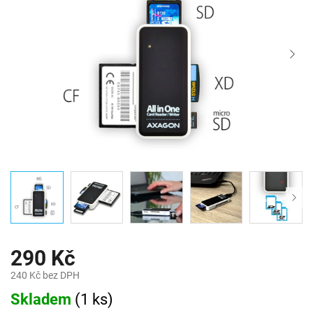
290 Kč
240 Kč bez DPH
Měrná
Skladem
(
1 ks
)
cena: