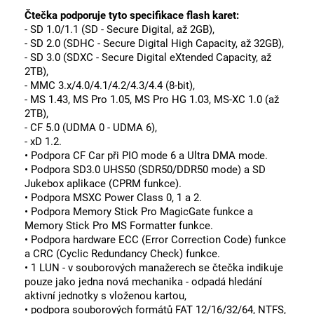
Čtečka podporuje tyto specifikace flash karet:
- SD 1.0/1.1 (SD - Secure Digital, až 2GB),
- SD 2.0 (SDHC - Secure Digital High Capacity, až 32GB),
- SD 3.0 (SDXC - Secure Digital eXtended Capacity, až
2TB),
- MMC 3.x/4.0/4.1/4.2/4.3/4.4 (8-bit),
- MS 1.43, MS Pro 1.05, MS Pro HG 1.03, MS-XC 1.0 (až
2TB),
- CF 5.0 (UDMA 0 - UDMA 6),
- xD 1.2.
• Podpora CF Car při PIO mode 6 a Ultra DMA mode.
• Podpora SD3.0 UHS50 (SDR50/DDR50 mode) a SD
Jukebox aplikace (CPRM funkce).
• Podpora MSXC Power Class 0, 1 a 2.
• Podpora Memory Stick Pro MagicGate funkce a
Memory Stick Pro MS Formatter funkce.
• Podpora hardware ECC (Error Correction Code) funkce
a CRC (Cyclic Redundancy Check) funkce.
• 1 LUN - v souborových manažerech se čtečka indikuje
pouze jako jedna nová mechanika - odpadá hledání
aktivní jednotky s vloženou kartou,
• podpora souborových formátů FAT 12/16/32/64, NTFS,