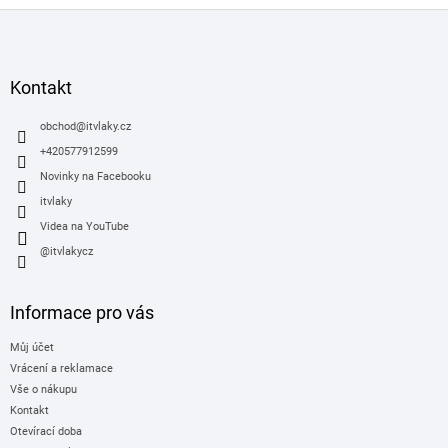
Z
á
p
a
Kontakt
t
í
obchod
@
itvlaky.cz
+420577912599
Novinky na Facebooku
itvlaky
Videa na YouTube
@itvlakycz
Informace pro vás
Můj účet
Vrácení a reklamace
Vše o nákupu
Kontakt
Otevírací doba