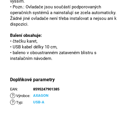
vyšším.
• Pozn.: Ovladače jsou součástí podporovaných
operačních systémů a nainstalují se zcela automaticky.
Žádné jiné ovladače není třeba instalovat a nejsou ani k
dispozici.
Balení obsahuje:
• čtečku karet,
• USB kabel délky 10 cm,
• baleno v oboustranném zataveném blistru s
instalačním návodem.
Doplňkové parametry
EAN
:
8595247901385
?
AXAGON
Výrobce
:
?
USB-A
Typ
: