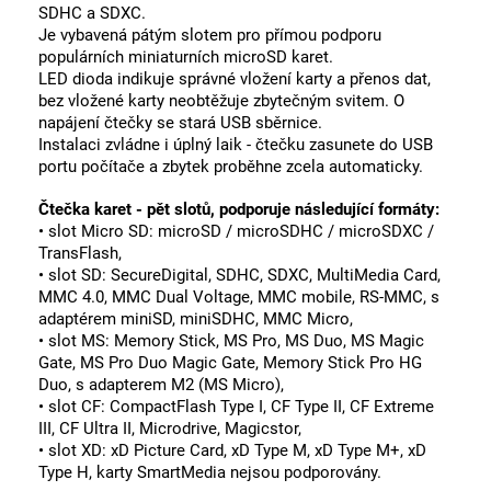
SDHC a SDXC.
Je vybavená pátým slotem pro přímou podporu
populárních miniaturních microSD karet.
LED dioda indikuje správné vložení karty a přenos dat,
bez vložené karty neobtěžuje zbytečným svitem. O
napájení čtečky se stará USB sběrnice.
Instalaci zvládne i úplný laik - čtečku zasunete do USB
portu počítače a zbytek proběhne zcela automaticky.
Čtečka karet - pět slotů, podporuje následující formáty:
• slot Micro SD: microSD / microSDHC / microSDXC /
TransFlash,
• slot SD: SecureDigital, SDHC, SDXC, MultiMedia Card,
MMC 4.0, MMC Dual Voltage, MMC mobile, RS-MMC, s
adaptérem miniSD, miniSDHC, MMC Micro,
• slot MS: Memory Stick, MS Pro, MS Duo, MS Magic
Gate, MS Pro Duo Magic Gate, Memory Stick Pro HG
Duo, s adapterem M2 (MS Micro),
• slot CF: CompactFlash Type I, CF Type II, CF Extreme
III, CF Ultra II, Microdrive, Magicstor,
• slot XD: xD Picture Card, xD Type M, xD Type M+, xD
Type H, karty SmartMedia nejsou podporovány.