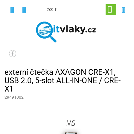
Přejít
na
NÁKUPNÍ
CZK
obsah
KOŠÍK
externí čtečka AXAGON CRE-X1,
USB 2.0, 5-slot ALL-IN-ONE / CRE-
X1
29491002