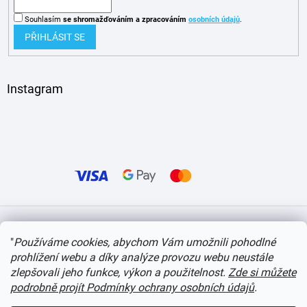
Souhlasím
se shromažďováním
a zpracováním
osobních údajů
.
PŘIHLÁSIT SE
Instagram
Vytvořil Shoptet
"
Používáme cookies, abychom Vám umožnili pohodlné
prohlížení webu a díky analýze provozu webu neustále
Copyright 2026
itvlaky.cz
. Všechna práva vyhrazena.
Upravit nastavení cookies
zlepšovali jeho funkce, výkon a použitelnost.
Zde si můžete
podrobně projít Podmínky ochrany osobních údajů
.