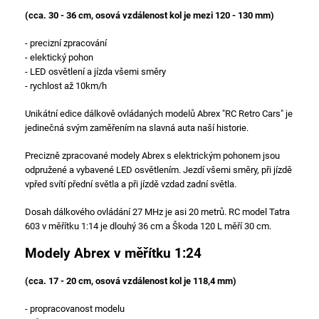
(cca. 30 - 36 cm, osová vzdálenost kol je mezi 120 - 130 mm)
- precizní zpracování
- elektický pohon
- LED osvětlení a jízda všemi směry
- rychlost až 10km/h
Unikátní edice dálkově ovládaných modelů Abrex "RC Retro Cars" je
jedinečná svým zaměřením na slavná auta naší historie.
Precizně zpracované modely Abrex s elektrickým pohonem jsou
odpružené a vybavené LED osvětlením. Jezdí všemi směry, při jízdě
vpřed svítí přední světla a při jízdě vzdad zadní světla.
Dosah dálkového ovládání 27 MHz je asi 20 metrů. RC model Tatra
603 v měřítku 1:14 je dlouhý 36 cm a Škoda 120 L měří 30 cm.
Modely Abrex v měřítku 1:24
(cca. 17 - 20 cm, osová vzdálenost kol je 118,4
mm)
- propracovanost modelu