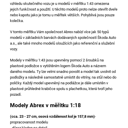
vzhledu skutečného vozu je u modelů v měřítku 1:43 omezena
jejich funkčnost a použití. U těchto modelů proto nelze otevřít dveře
nebo kapotu jako je tomu u měřítek větších. Pohyblivá jsou pouze
kolečka.
V tomto měřítku Vám společnost Abrex nabízí více jak 50 typů
modelů v základních barvách dodávaných společností Škoda Auto
a.s., ale také mnoho modelů sloužících jako referenční a služební
vozy.
Modely v měřítku 1:43 jsou upevněny pomocí 2 šroubků na
plastové podložce s vytištěním logem Škoda Auto a názvem
daného modelu. Ty lze velmi snadno povolit a model tak uvolnit od
podložky a následně samostatně umístit do vitríny, na stůl nebo do
poličky. Každý model upevněný na podlážce je dále umístěn v
plastové průhledné krabičce spolu s plachetkou, která tvoří jeho
pozadí.
Modely Abrex v měřítku 1:18
(cca. 23 - 27 cm, osová vzdálenost kol je 157,8 mm)
-
propracovanost modelu
- důraz kladen na detail