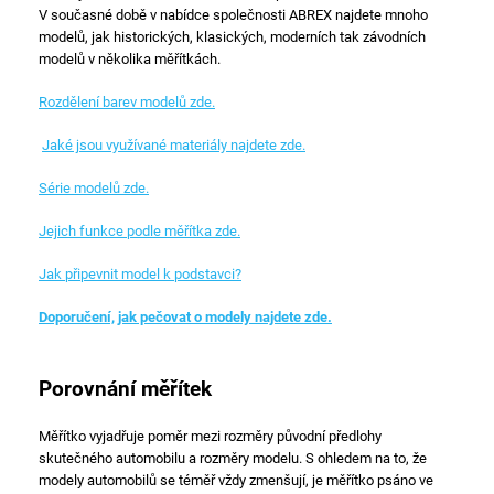
V současné době v nabídce společnosti ABREX najdete mnoho
modelů, jak historických, klasických, moderních tak závodních
modelů v několika měřítkách.
Rozdělení barev modelů zde.
Jaké jsou využívané materiály najdete zde.
Série modelů zde.
Jejich funkce podle měřítka zde.
Jak připevnit model k podstavci?
Doporučení, jak pečovat o modely najdete zde.
Porovnání měřítek
Měřítko vyjadřuje poměr mezi rozměry původní předlohy
skutečného automobilu a rozměry modelu. S ohledem na to, že
modely automobilů se téměř vždy zmenšují, je měřítko psáno ve