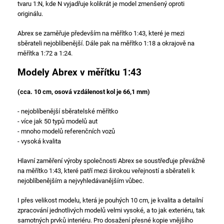
tvaru 1:N, kde N vyjadřuje kolikrát je model zmenšený oproti
originálu.
Abrex se zaměřuje především na měřítko 1:43, které je mezi
sběrateli nejoblíbenější. Dále pak na měřítko 1:18 a okrajově na
měřítka 1:72 a 1:24.
Modely Abrex v měřítku 1:43
(cca. 10 cm, osová vzdálenost kol je 66,1 mm)
- nejoblíbenější sběratelské měřítko
- více jak 50 typů modelů aut
- mnoho modelů referenčních vozů
- vysoká kvalita
Hlavní zaměření výroby společnosti Abrex se soustřeďuje převážně
na měřítko 1:43, které patří mezi širokou veřejností a sběrateli k
nejoblíbenějším a nejvyhledávanějším vůbec.
I přes velikost modelu, která je pouhých 10 cm, je kvalita a detailní
zpracování jednotlivých modelů velmi vysoké, a to jak exteriéru, tak
samotných prvků interiéru. Pro dosažení přesné kopie vnějšího