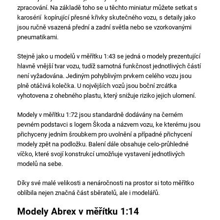
zpracování. Na základě toho se u těchto miniatur můžete setkat s
karosérií kopírující přesné křivky skutečného vozu, s detaily jako
jsou ručně vsazená přední a zadní světla nebo se vzorkovanými
pneumatikami.
Stejně jako u modelů v měřítku 1:43 se jedná o modely prezentující
hlavně vnější tvar vozu, tudíž samotná funkčnost jednotlivých částí
není vyžadována. Jediným pohyblivým prvkem celého vozu jsou
plně otáčivá kolečka. U nojvějších vozů jsou boční zrcátka
vyhotovena z ohebného plastu, který snižuje riziko jejich ulomení.
Modely v měřítku 1:72 jsou standardně dodávány na černém
pevném podstavci s logem Škoda a názvem vozu, ke kterému jsou
přichyceny jedním šroubkem pro uvolnění a případné přichycení
modely zpět na podložku. Balení dále obsahuje celo-průhledné
víčko, které svojí konstrukcí umožňuje vystavení jednotlivých
modelů na sebe.
Díky své malé velikosti a nenáročnosti na prostor si toto měřítko
oblíbila nejen značná část sběratelů, ale i modelářů.
Modely Abrex v měřítku 1:14