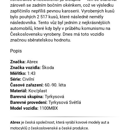
zároveň se zadním bočním okénkem, což ve výsledku
zapříčinilo nepříliš pevnou karoserii. Vyrobených kusů
bylo pouhých 2 517 kusů, které následně neměly
následovníka. Tento vůz byl jedním z nejkrásnějších
automobilů, které kdy byly v průběhu komunismu na
Československu vyrobeny. Dnes má toto vozidlo
značnou sběratelskou hodnotu.
Popis
Značka:
Abrex
Značka vozidla:
Škoda
Měřítko:
1:43
Série:
Civilní
Časové zařazení:
60.-90. léta
Materiál:
Kov/plast
Barevná skupina:
Tyrkysová
Barevné provedení:
Tyrkysová Světlá
Model vozidla:
1100MBX
Abrex
je česká společnost, která vyrábí kovové modely aut a
motocyklů z československé a české produkce.