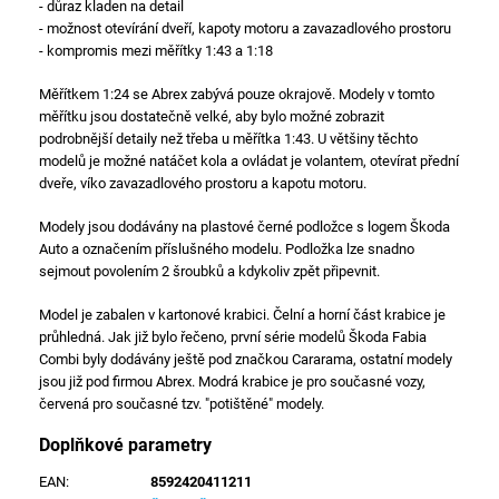
- důraz kladen na detail
- možnost otevírání dveří, kapoty motoru a zavazadlového prostoru
- kompromis mezi měřítky 1:43 a 1:18
Měřítkem 1:24 se Abrex zabývá pouze okrajově. Modely v tomto
měřítku jsou dostatečně velké, aby bylo možné zobrazit
podrobnější detaily než třeba u měřítka 1:43. U většiny těchto
modelů je možné natáčet kola a ovládat je volantem, otevírat přední
dveře, víko zavazadlového prostoru a kapotu motoru.
Modely jsou dodávány na plastové černé podložce s logem Škoda
Auto a označením příslušného modelu. Podložka lze snadno
sejmout povolením 2 šroubků a kdykoliv zpět připevnit.
Model je zabalen v kartonové krabici. Čelní a horní část krabice je
průhledná. Jak již bylo řečeno, první série modelů Škoda Fabia
Combi byly dodávány ještě pod značkou Cararama, ostatní modely
jsou již pod firmou Abrex. Modrá krabice je pro současné vozy,
červená pro současné tzv. "potištěné" modely.
Doplňkové parametry
EAN
:
8592420411211