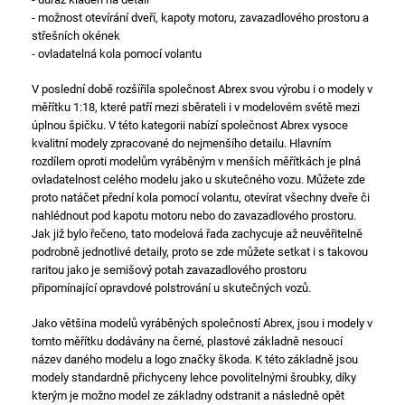
- možnost otevírání dveří, kapoty motoru, zavazadlového prostoru a
střešních okének
- ovladatelná kola pomocí volantu
V poslední době rozšířila společnost Abrex svou výrobu i o modely v
měřítku 1:18, které patří mezi sběrateli i v modelovém světě mezi
úplnou špičku. V této kategorii nabízí společnost Abrex vysoce
kvalitní modely zpracované do nejmenšího detailu. Hlavním
rozdílem oproti modelům vyráběným v menších měřítkách je plná
ovladatelnost celého modelu jako u skutečného vozu. Můžete zde
proto natáčet přední kola pomocí volantu, otevírat všechny dveře či
nahlédnout pod kapotu motoru nebo do zavazadlového prostoru.
Jak již bylo řečeno, tato modelová řada zachycuje až neuvěřitelně
podrobně jednotlivé detaily, proto se zde můžete setkat i s takovou
raritou jako je semišový potah zavazadlového prostoru
připomínající opravdové polstrování u skutečných vozů.
Jako většina modelů vyráběných společností Abrex, jsou i modely v
tomto měřítku dodávány na černé, plastové základně nesoucí
název daného modelu a logo značky škoda. K této základně jsou
modely standardně přichyceny lehce povolitelnými šroubky, díky
kterým je možno model ze základny odstranit a následně opět