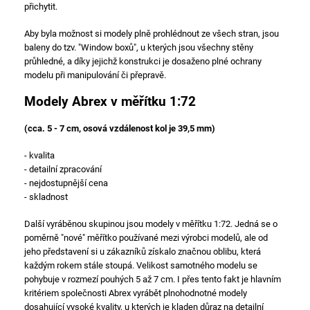
přichytit.
Aby byla možnost si modely plně prohlédnout ze všech stran, jsou
baleny do tzv. "Window boxů", u kterých jsou všechny stěny
průhledné, a díky jejichž konstrukci je dosaženo plné ochrany
modelu při manipulování či přepravě.
Modely Abrex v měřítku 1:72
(cca. 5 - 7 cm, osová vzdálenost kol je 39,5 mm)
- kvalita
- detailní zpracování
- nejdostupnější cena
- skladnost
Další vyráběnou skupinou jsou modely v měřítku 1:72. Jedná se o
poměrně "nové" měřítko používané mezi výrobci modelů, ale od
jeho představení si u zákazníků získalo značnou oblibu, která
každým rokem stále stoupá. Velikost samotného modelu se
pohybuje v rozmezí pouhých 5 až 7 cm. I přes tento fakt je hlavním
kritériem společnosti Abrex vyrábět plnohodnotné modely
dosahující vysoké kvality, u kterých je kladen důraz na detailní