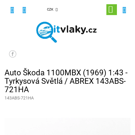
Přejít
na
NÁKUPNÍ
CZK
obsah
KOŠÍK
Auto Škoda 1100MBX (1969) 1:43 -
Tyrkysová Světlá / ABREX 143ABS-
721HA
143ABS-721HA