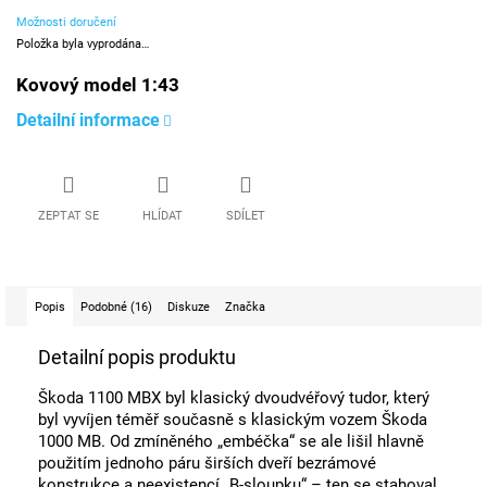
Možnosti doručení
Položka byla vyprodána…
Kovový model 1:43
Detailní informace
ZEPTAT SE
HLÍDAT
SDÍLET
Popis
Podobné (16)
Diskuze
Značka
Detailní popis produktu
Škoda 1100 MBX byl klasický dvoudvéřový tudor, který
byl vyvíjen téměř současně s klasickým vozem Škoda
1000 MB. Od zmíněného „embéčka“ se ale lišil hlavně
použitím jednoho páru širších dveří bezrámové
konstrukce a neexistencí „B-sloupku“ – ten se stahoval