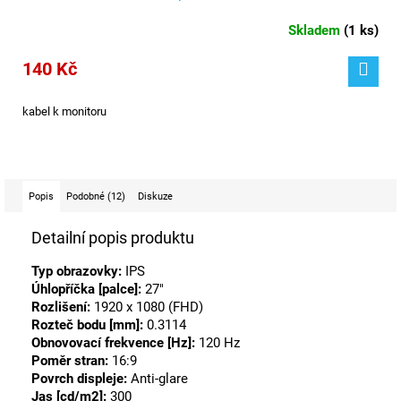
Skladem
(
1 ks
)
140 Kč
kabel k monitoru
Popis
Podobné (12)
Diskuze
Detailní popis produktu
Typ obrazovky:
IPS
Úhlopříčka [palce]:
27"
Rozlišení:
1920 x 1080 (FHD)
Rozteč bodu [mm]:
0.3114
Obnovovací frekvence [Hz]:
120 Hz
Poměr stran:
16:9
Povrch displeje:
Anti-glare
Jas [cd/m2]:
300