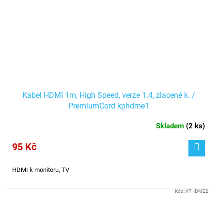
Kabel HDMI 1m, High Speed, verze 1.4, zlacené k. /
PremiumCord kphdme1
Skladem
(
2 ks
)
95 Kč
HDMI k monitoru, TV
Kód:
KPHDME2