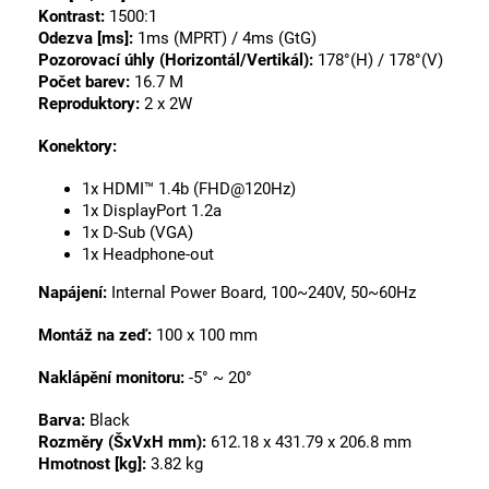
Kontrast:
1500:1
Odezva [ms]:
1ms (MPRT) / 4ms (GtG)
Pozorovací úhly (Horizontál/Vertikál):
178°(H) / 178°(V)
Počet barev:
16.7 M
Reproduktory:
2 x 2W
Konektory:
1x HDMI™ 1.4b (FHD@120Hz)
1x DisplayPort 1.2a
1x D-Sub (VGA)
1x Headphone-out
Napájení:
Internal Power Board, 100~240V, 50~60Hz
Montáž na zeď:
100 x 100 mm
Naklápění monitoru:
-5° ~ 20°
Barva:
Black
Rozměry (ŠxVxH mm):
612.18 x 431.79 x 206.8 mm
Hmotnost [kg]:
3.82 kg