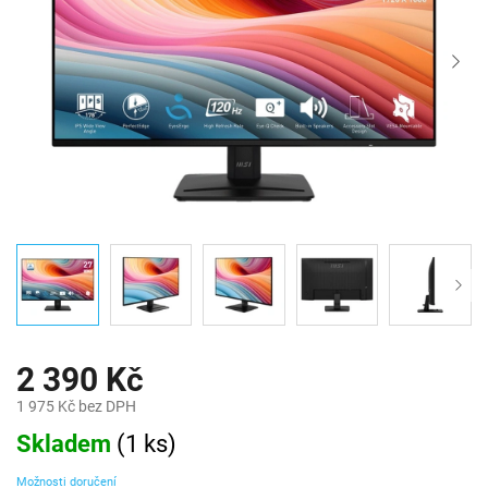
2 390 Kč
1 975 Kč bez DPH
Měrná
Skladem
(
1 ks
)
cena:
Možnosti doručení