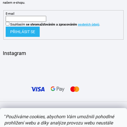
našem e-shopu.
E-mail
Souhlasím
se shromažďováním
a zpracováním
osobních údajů
.
PŘIHLÁSIT SE
Instagram
Vytvořil Shoptet
"
Používáme cookies, abychom Vám umožnili pohodlné
prohlížení webu a díky analýze provozu webu neustále
Copyright 2026
itvlaky.cz
. Všechna práva vyhrazena.
Upravit nastavení cookies