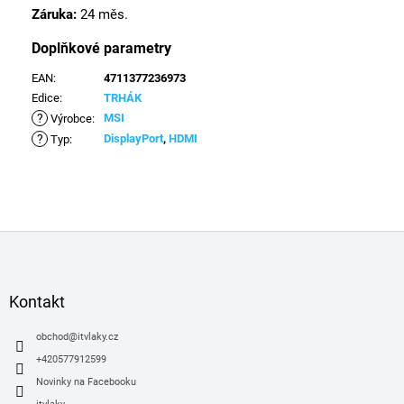
Záruka:
24 měs.
Doplňkové parametry
EAN
:
4711377236973
Edice
:
TRHÁK
?
MSI
Výrobce
:
?
DisplayPort
,
HDMI
Typ
:
Z
á
p
a
Kontakt
t
í
obchod
@
itvlaky.cz
+420577912599
Novinky na Facebooku