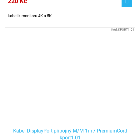
220 Kč
kabel k monitoru 4K a 5K
Kód:
KPORT1-01
Kabel DisplayPort přípojný M/M 1m / PremiumCord
kport1-01