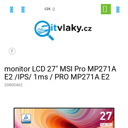
Přejít
na
NÁKUPNÍ
CZK
obsah
KOŠÍK
monitor LCD 27" MSI Pro MP271A
E2 /IPS/ 1ms / PRO MP271A E2
20800462