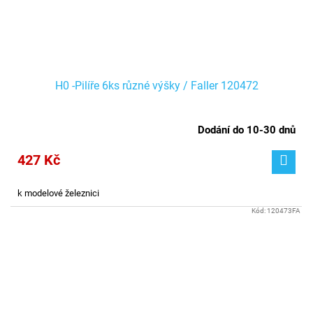
H0 -Pilíře 6ks různé výšky / Faller 120472
Dodání do 10-30 dnů
427 Kč
k modelové železnici
Kód:
120473FA