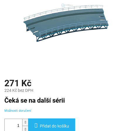
271 Kč
224 Kč bez DPH
Měrná
Čeká se na další sérii
cena:
Možnosti doručení
Přidat do košíku