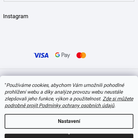
Instagram
Vytvořil Shoptet
"
Používáme cookies, abychom Vám umožnili pohodlné
prohlížení webu a díky analýze provozu webu neustále
Copyright 2026
itvlaky.cz
. Všechna práva vyhrazena.
Upravit nastavení cookies
zlepšovali jeho funkce, výkon a použitelnost.
Zde si můžete
podrobně projít Podmínky ochrany osobních údajů
.
Nastavení