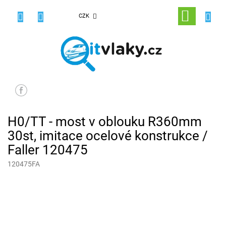
Přejít
na
NÁKUPNÍ
CZK
obsah
KOŠÍK
H0/TT - most v oblouku R360mm
30st, imitace ocelové konstrukce /
Faller 120475
120475FA