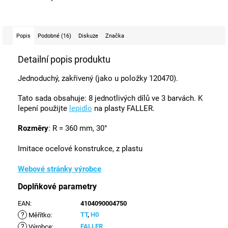
Popis
Podobné (16)
Diskuze
Značka
Detailní popis produktu
Jednoduchý, zakřivený (jako u položky 120470).
Tato sada obsahuje: 8 jednotlivých dílů ve 3 barvách. K
lepení použijte
lepidlo
na plasty FALLER.
Rozměry
: R = 360 mm, 30°
Imitace ocelové konstrukce, z plastu
Webové stránky výrobce
Doplňkové parametry
EAN
:
4104090004750
?
TT
,
H0
Měřítko
:
?
FALLER
Výrobce
: