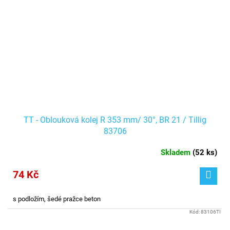
TT - Oblouková kolej R 353 mm/ 30°, BR 21 / Tillig
83706
Skladem
(
52 ks
)
74 Kč
s podložím, šedé pražce beton
Kód:
83106TI