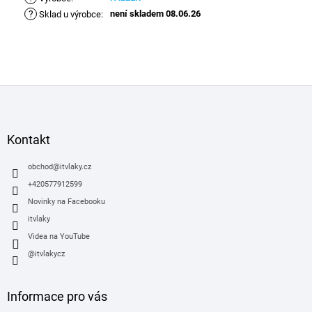
?
není skladem 08.06.26
Sklad u výrobce
:
Z
á
p
a
Kontakt
t
í
obchod
@
itvlaky.cz
+420577912599
Novinky na Facebooku
itvlaky
Videa na YouTube
@itvlakycz
Informace pro vás