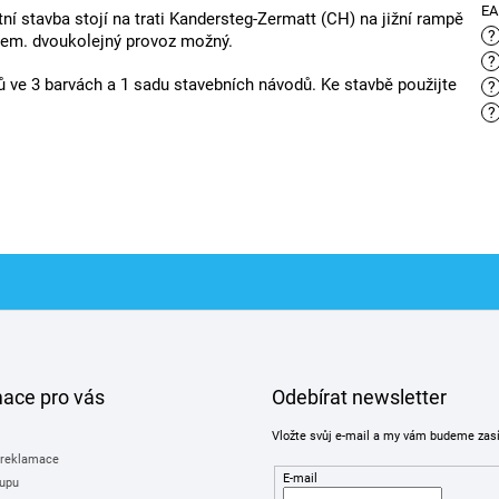
E
tní stavba stojí na trati Kandersteg-Zermatt (CH) na jižní rampě
?
em. dvoukolejný provoz možný.
?
ů ve 3 barvách a 1 sadu stavebních návodů. Ke stavbě použijte
?
?
mace pro vás
Odebírat newsletter
Vložte svůj e-mail a my vám budeme zas
 reklamace
E-mail
upu