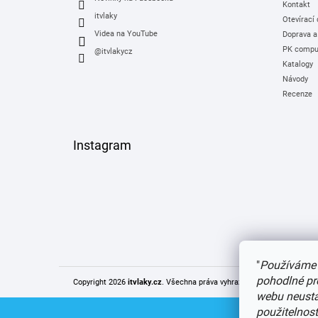
Kontakt
itvlaky
Otevírací
Videa na YouTube
Doprava a
PK comput
@itvlakycz
Katalogy
Návody
Recenze
Instagram
"
Používáme 
pohodlné pr
Copyright 2026
itvlaky.cz
. Všechna práva vyhrazena.
Upravit nastaven
webu neustál
použitelnos