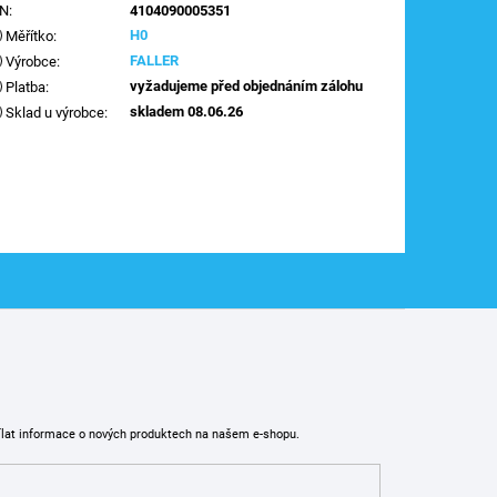
AN
:
4104090005351
H0
Měřítko
:
FALLER
Výrobce
:
vyžadujeme před objednáním zálohu
Platba
:
skladem 08.06.26
Sklad u výrobce
:
ílat informace o nových produktech na našem e-shopu.