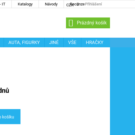
 IT
Katalogy
Návody
Recenze
Přihlášení
CZK
NÁKUPNÍ
Prázdný košík
KOŠÍK
AUTA, FIGURKY
JINÉ
VŠE
HRAČKY
dnů
o košíku