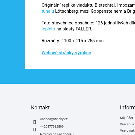
Originální replika viaduktu Bietschtal. Impozan
tunelu
Lötschberg, mezi Goppensteinem a Brig
Tato stavebnice obsahuje: 126 jednotlivých díl
lepidlo
na plasty FALLER.
Rozměry: 1100 x 115 x 255 mm
Webové stránky výrobce
Z
á
p
a
Kontakt
Infor
t
Můj účet
í
obchod
@
itvlaky.cz
Vrácení a
+420577912599
Vše o nák
Novinky na Facebooku