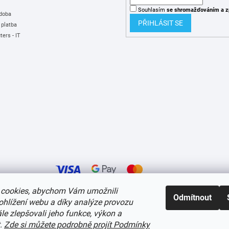
Souhlasím
se shromažďováním
a z
 doba
PŘIHLÁSIT SE
 platba
ers - IT
cookies, abychom Vám umožnili
Odmítnout
ohlížení webu a díky analýze provozu
í cookies
e zlepšovali jeho funkce, výkon a
t.
Zde si můžete podrobně projít Podmínky