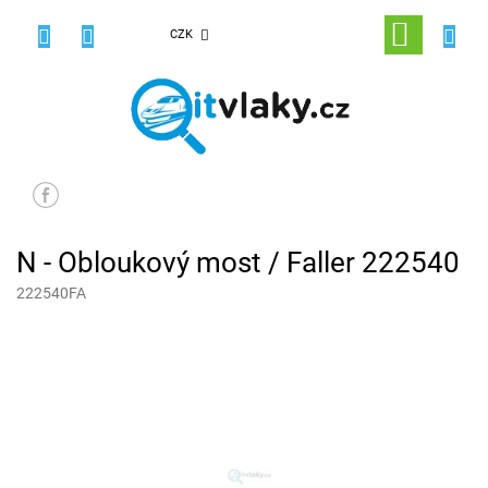
Přejít
na
NÁKUPNÍ
CZK
obsah
KOŠÍK
N - Obloukový most / Faller 222540
222540FA