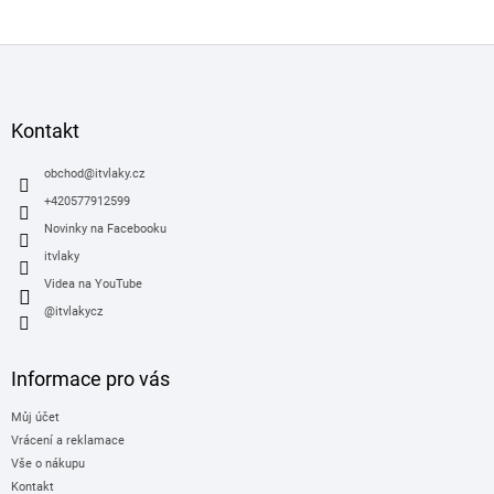
Z
á
p
a
Kontakt
t
í
obchod
@
itvlaky.cz
+420577912599
Novinky na Facebooku
itvlaky
Videa na YouTube
@itvlakycz
Informace pro vás
Můj účet
Vrácení a reklamace
Vše o nákupu
Kontakt